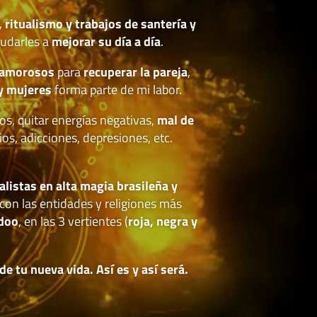
, ritualismo y trabajos de santería y
udarles a
mejorar su día a día
.
 amorosos
para
recuperar la pareja
,
y mujeres
forma parte de mi labor.
os, quitar energías negativas,
mal de
ios, adicciones, depresiones, etc.
.
alistas en alta magia brasileña y
con las entidades y religiones más
doo
, en las 3 vertientes (
roja, negra y
 tu nueva vida. Así es y así será.