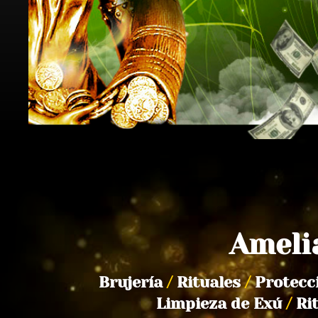
Ameli
Brujería
/
Rituales
/
Protecc
Limpieza de Exú
/
Ri