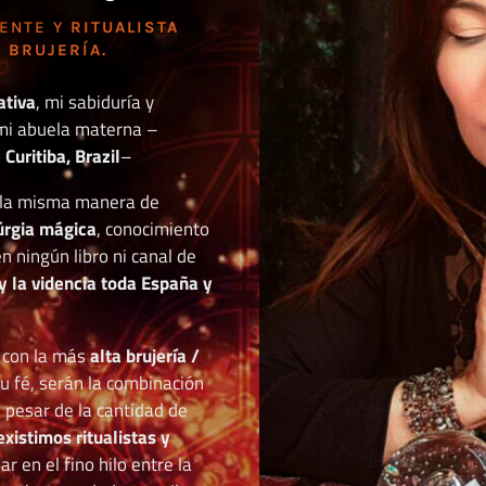
DENTE Y
RITUALISTA
 BRUJERÍA.
ativa
, mi sabiduría y
mi abuela materna –
Curitiba, Brazil
–
o la misma manera de
túrgia mágica
, conocimiento
n ningún libro ni canal de
y la videncia toda España y
r con la más
alta brujería /
tu fé, serán la combinación
a pesar de la cantidad de
existimos ritualistas y
 en el fino hilo entre la