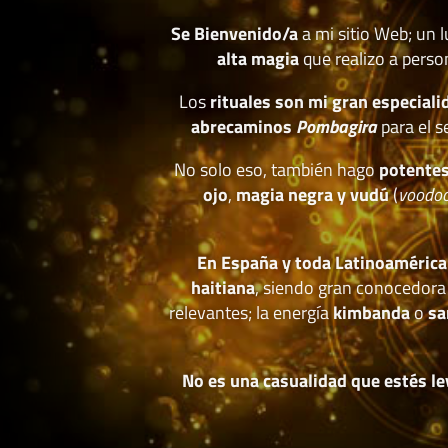
Se Bienvenido/a
a mi sitio Web; un 
alta magia
que realizo a perso
Los
rituales son mi gran especiali
abrecaminos
Pombagira
para el s
No solo eso, también hago
potentes
ojo
,
magia negra y vudú
(
voodo
En España y toda Latinoamérica
haitiana
, siendo gran conocedora
relevantes; la energía
kimbanda
o
sa
No es una casualidad que estés le