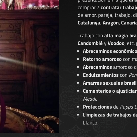
comprar /
contratar trabaj
de amor, pareja, trabajo, 
Catalunya, Aragón, Canaria
Trabajo con
alta magia bra
Candomblé
y
Voodoo
, etc.
Abrecaminos económic
Retorno amoroso
con ma
Abrecaminos
amoroso 
Endulzamientos
con
Pom
Amarres sexuales brasil
Cementerios o ajusticia
Meddi.
Protecciones
de
Pappa L
Limpiezas de trabajos d
blanco.