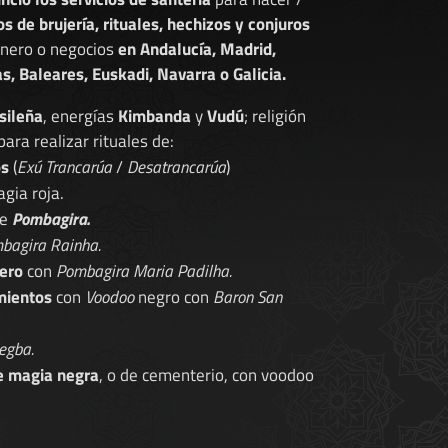
os de brujería, rituales, hechizos y conjuros
dinero o negocios
en Andalucía, Madrid,
s, Baleares, Euskadi, Navarra o Galicia.
sileña
, energías
Kimbanda
y
Vudú
; religión
 para realizar rituales de:
os
(
Exú Trancarúa
/
Desatrancarúa
)
gia roja.
de
Pombagira.
bagira Rainha.
ero
con
Pombagira Maria Padilha.
mientos
con
Voodoo
negro con
Baron San
egba.
e magia negra
, o de cementerio, con voodoo