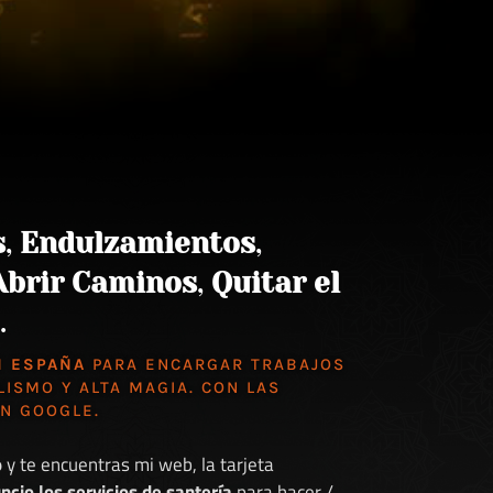
s
,
Endulzamientos
,
Abrir Caminos
,
Quitar el
.
N ESPAÑA
PARA ENCARGAR TRABAJOS
LISMO Y ALTA MAGIA. CON LAS
EN GOOGLE
.
o
y te encuentras mi web, la tarjeta
ncio los servicios de santería
para hacer /