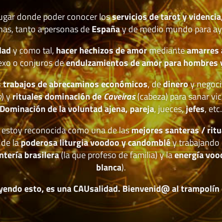
lugar donde poder conocer los
servicios de tarot y videncia
nas, tanto a personas de
España
y de medio mundo para ay
dad
y como tal,
hacer hechizos de amor
mediante
amarres
exo o conjuros de
endulzamientos de amor para hombres 
 trabajos de abrecaminos económicos
, de
dinero
y negoci
o
) y
rituales dominación de
Caveiras
(cabeza) para sanar vic
Dominación de la voluntad ajena, pareja
, jueces,
jefes
, etc
estoy reconocida como una de las
mejores santeras / ritu
 de la
poderosa liturgia voodoo y candomblé
y trabajando 
ntería brasilera
(la que profeso de familia) y la
energía voo
blanca
).
yendo esto, es una CAUsalidad. Bienvenid@ al trampolín de