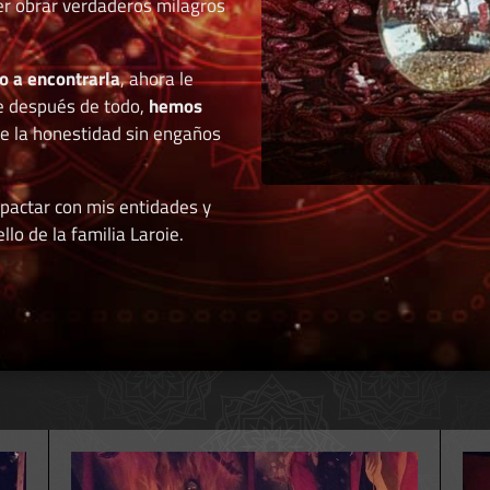
der obrar verdaderos milagros
o a encontrarla
, ahora le
e después de todo,
hemos
de la honestidad sin engaños
 pactar con mis entidades y
llo de la familia Laroie.