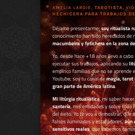
AMELIA LAROIE,
TAROTISTA
, VI
HECHICERA PARA TRABAJOS DE
Déjame presentarme;
soy ritualista n
conocimiento han sido heredados de 
macumbeira y fetichera en la zona de 
Yo, desde hace +18 años llevo a cab
ejecutar sus trabajos, aplicando su
li
empírico familiar, que no se aprende e
Youtube; soy tu canal de
magia, tarot 
gran parte de América latina
.
Mi litúrgia ritualística
, mi saber hace
santería
, mis entidades y sobre todo 
del éxito. Yo te voy a demostrar, que 
falsos iluminados y estafadores,
aún 
sensitivos reales
, que sabemos caminar