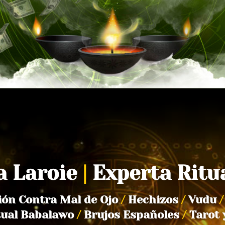
a Laroie
|
Experta Ritu
ión Contra Mal de Ojo
/
Hechizos
/
Vudu
/
tual Babalawo
/
Brujos Españoles
/
Tarot 