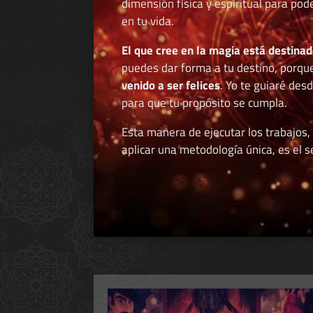
dimensión física y espiritual para po
en tu vida.
El que cree en la magia está destinad
puedes dar forma a tu destino, porqu
venido a ser felices
. Yo te guiaré des
para que tu propósito se cumpla.
Esta manera de ejecutar los trabajos,
aplicar una metodología única, es el se