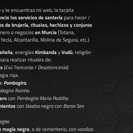
o
y te encuentras mi web, la tarjeta
ncio los servicios de santería
para hacer /
os de brujería, rituales, hechizos y conjuros
dinero o negocios
en Murcia
(Totana,
Yecla, Alcantarilla, Molina de Segura, etc.)
sileña
, energías
Kimbanda
y
Vudú
; religión
 para realizar rituales de:
os
(
Exú Trancarúa
/
Desatrancarúa
)
gia roja.
de
Pombagira.
bagira Rainha.
ero
con
Pombagira Maria Padilha.
mientos
con
Voodoo
negro con
Baron San
egba.
e magia negra
, o de cementerio, con voodoo