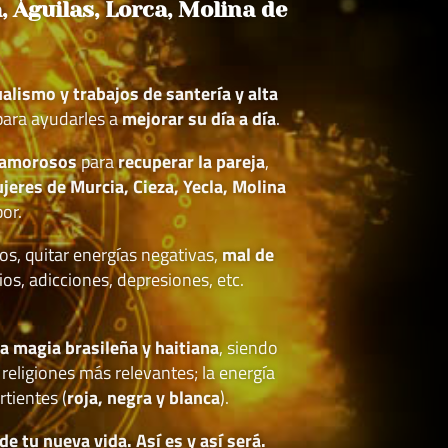
 Águilas, Lorca, Molina de
tualismo y trabajos de santería y alta
ara ayudarles a
mejorar su día a día
.
 amorosos
para
recuperar la pareja
,
res de Murcia, Cieza, Yecla, Molina
or.
os, quitar energías negativas,
mal de
ios, adicciones, depresiones, etc.
.
ta magia brasileña y haitiana
, siendo
religiones más relevantes; la energía
rtientes (
roja, negra y blanca
).
 tu nueva vida. Así es y así será.