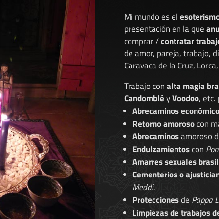
Mi mundo es el
esoterism
presentación en la que
anu
comprar /
contratar trabaj
de amor, pareja, trabajo, 
Caravaca de la Cruz, Lorca, 
Trabajo con
alta magia bra
Candomblé
y
Voodoo
, etc.
Abrecaminos económic
Retorno amoroso
con ma
Abrecaminos
amoroso 
Endulzamientos
con
Pom
Amarres sexuales brasil
Cementerios o ajusticia
Meddi.
Protecciones
de
Pappa L
Limpiezas de trabajos d