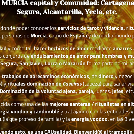
 MURCIA capital y Comunidad: Cartagena,
Segura, Alcantarilla, Yecla, etc.
r donde poder conocer los
servicios de tarot y videncia, ri
 a personas de
Murcia
, como de
España
y de medio mundo p
dad
y como tal,
hacer hechizos de amor
mediante
amarres
 o conjuros de
endulzamientos de amor para hombres y muje
 Segura, San Javier, Lorca o Mazarrón
forma parte de mi lab
 trabajos de abrecaminos económicos
, de
dinero
y negoci
o
) y
rituales dominación de
Caveiras
(cabeza) para sanar vic
Dominación de la voluntad ajena, pareja
, jueces,
jefes
, etc
cida como una de las
mejores santeras / ritualistas en al
urgia voodoo y candomblé
y trabajando con las entidades y 
a
(la que profeso de familia) y la
energía voodoo
, en las 3 ve
yendo esto, es una CAUsalidad. Bienvenid@ al trampolín de