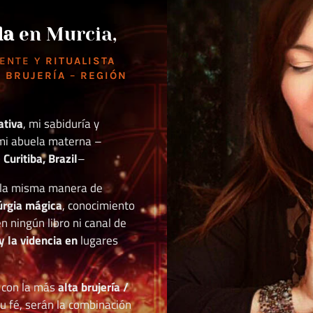
da
en Murcia,
DENTE Y
RITUALISTA
 BRUJERÍA
–
REGIÓN
ativa
, mi sabiduría y
mi abuela materna –
Curitiba, Brazil
–
o la misma manera de
túrgia mágica
, conocimiento
n ningún libro ni canal de
y la videncia en
lugares
r con la más
alta brujería /
tu fé, serán la combinación