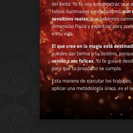
del éxito. Yo te voy a demostrar, que 
falsos iluminados y estafadores,
aún 
sensitivos reales
, que sabemos caminar
dimensión física y espiritual para po
en tu vida.
El que cree en la magia está destinad
puedes dar forma a tu destino, porqu
venido a ser felices
. Yo te guiaré des
para que tu propósito se cumpla.
Esta manera de ejecutar los trabajos,
aplicar una metodología única, es el se