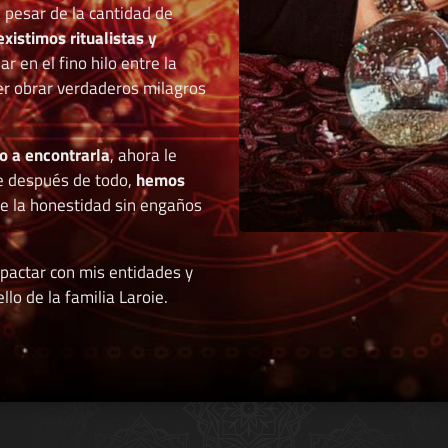
a pesar de la cantidad de
existimos ritualistas y
 en el fino hilo entre la
der obrar verdaderos milagros
o a encontrarla
, ahora le
e después de todo,
hemos
de la honestidad sin engaños
 pactar con mis entidades y
llo de la familia Laroie.