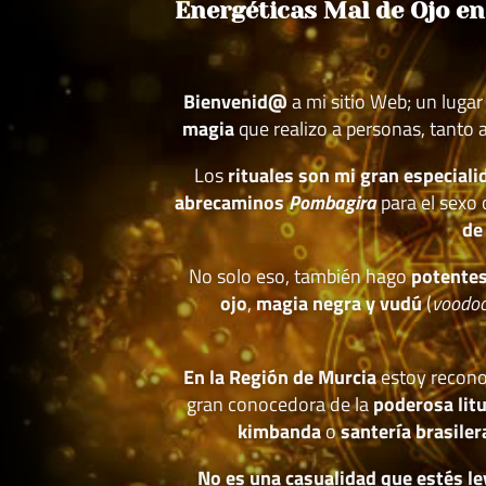
Energéticas Mal de Ojo en
Bienvenid@
a mi sitio Web; un luga
magia
que realizo a personas, tanto
Los
rituales son mi gran especiali
abrecaminos
Pombagira
para el sexo
de
No solo eso, también hago
potentes
ojo
,
magia negra y vudú
(
voodo
En la Región de Murcia
estoy recono
gran conocedora de la
poderosa lit
kimbanda
o
santería brasiler
No es una casualidad que estés le