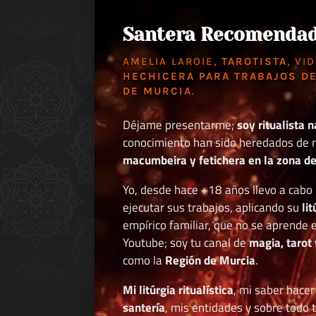
Santera Recomenda
AMELIA LAROIE,
TAROTISTA
, VI
HECHICERA PARA TRABAJOS DE
DE MURCIA
.
Déjame presentarme;
soy ritualista n
conocimiento han sido heredados de 
macumbeira y fetichera en la zona de 
Yo, desde hace +18 años llevo a cab
ejecutar sus trabajos, aplicando su
li
empírico familiar, que no se aprende e
Youtube; soy tu canal de
magia, tarot 
como la
Región de Murcia
.
Mi litúrgia ritualística
, mi saber hace
santería
, mis entidades y sobre todo 