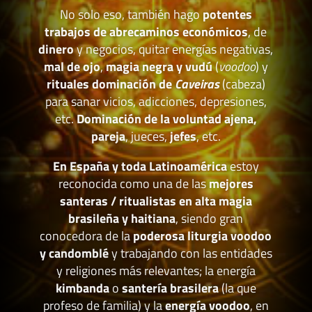
No solo eso, también hago
potentes
trabajos de abrecaminos económicos
, de
dinero
y negocios, quitar energías negativas,
mal de ojo
,
magia negra y vudú
(
voodoo
) y
rituales dominación de
Caveiras
(cabeza)
para sanar vicios, adicciones, depresiones,
etc.
Dominación de la voluntad ajena,
pareja
, jueces,
jefes
, etc.
En España y toda Latinoamérica
estoy
reconocida como una de las
mejores
santeras / ritualistas en alta magia
brasileña y haitiana
, siendo gran
conocedora de la
poderosa liturgia voodoo
y candomblé
y trabajando con las entidades
y religiones más relevantes; la energía
kimbanda
o
santería brasilera
(la que
profeso de familia) y la
energía voodoo
, en