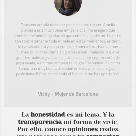
Estoy encantada de haber podido contactar con Amelia
gracias a una muy buena amiga la cual me aseguro que
también me podría ayudar, ya que como ella nadie me ha dicho
tan concretamente toda mi vida en estos momentos, es decir,
lo ha calcado tal y como era, como buena tarotista da muy
buenas soluciones, también gracias a sus limpiezas resuelve
grandes males y grandes soluciones que por seguro serán de
gran ayuda, y sin más también te da gran serenidad de como
tomar una muy buena dirección en esta vida, es una gran
profesional!!! Gracias por todo el Bien que me has aportado!!!
Vicky - Mujer de Barcelona
La
honestidad
es mi lema. Y la
transparencia
mi forma de vivir.
Por ello, conoce
opiniones
reales