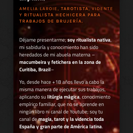
AMELIA LAROIE,
TAROTISTA
, VIDENTE
Y
RITUALISTA HECHICERA PARA
TRABAJOS DE BRUJERÍA.
Déjame presentarme;
soy ritualista nativa
,
mi sabiduría y conocimiento han sido
heredados de mi abuela materna –
macumbeira y fetichera en la zona de
Curitiba, Brazil
–
Yo, desde hace +18 años llevo a cabo la
misma manera de ejecutar sus trabajos,
aplicando su
litúrgia mágica
, conocimiento
empírico familiar, que no se aprende en
ningún libro ni canal de Youtube; soy tu
canal de
magia, tarot y la videncia toda
España y gran parte de América latina
.