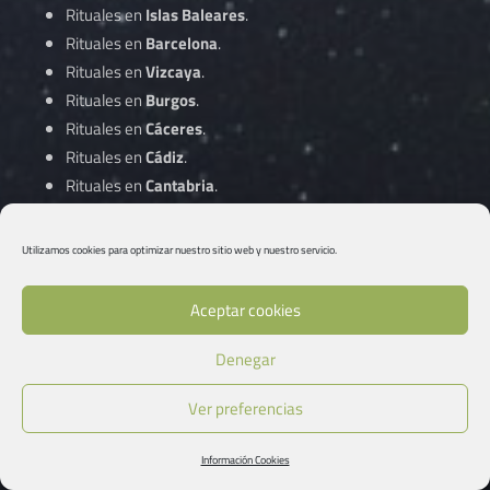
Rituales en
Islas Baleares
.
Rituales en
Barcelona
.
Rituales en
Vizcaya
.
Rituales en
Burgos
.
Rituales en
Cáceres
.
Rituales en
Cádiz
.
Rituales en
Cantabria
.
Rituales en
Castellón
.
Rituales en
Ciudad Real
.
Utilizamos cookies para optimizar nuestro sitio web y nuestro servicio.
Rituales en
Córdoba
.
Aceptar cookies
Rituales en
A Coruña
.
Denegar
Rituales en
Cuenca
.
Rituales en
Gipuzkoa
.
Ver preferencias
Rituales en
Girona
.
Rituales en
Granada
.
Información Cookies