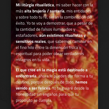
Mi litúrgia ritualística
, mi saber hacer con la
más
alta brujería / santería
, mis entidades
y sobre todo tu fé, serán la combinación del
éxito. Yo te voy a demostrar, que a pesar de
la cantidad de falsos iluminados y
estafadores,
aún existimos ritualistas y
sensitivos reales
, que sabemos caminar en
el fino hilo entre la dimensión física y
espiritual para poder obrar verdaderos
milagros en tu vida.
El que cree en la magia está destinado a
encontrarla
, ahora le puedes dar forma a tu
destino, porque después de todo,
hemos
venido a ser felices
. Yo te guiaré desde la
honestidad sin engaños para que tu
propósito se cumpla.