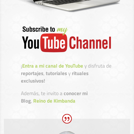
¡
Entra a mi canal de YouTube
y disfruta de
reportajes
,
tutoriales
y
rituales
exclusivos!
Además, te invito a
conocer mi
Blog
,
Reino de Kimbanda