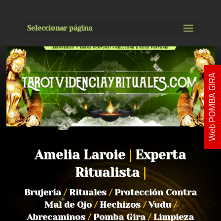
Seleccionar página
Web POMBA GIRA
Amelia Laroie
|
Experta
Ritualista
|
Brujería
/
Rituales
/
Protección Contra
Mal de Ojo
/
Hechizos
/
Vudu
/
Abrecaminos
/
Pomba Gira
/
Limpieza