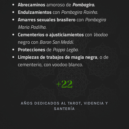
Abrecaminos
amoroso de
Pombagira.
Endulzamientos
con
Pombagira Rainha.
Amarres sexuales brasilero
con
Pombagira
Maria Padilha.
Cementerios o ajusticiamientos
con
Voodoo
negro con
Baron San Meddi.
Protecciones
de
Pappa Legba.
Limpiezas de trabajos de magia negra
, o de
cementerio, con voodoo blanco.
+22
AÑOS DEDICADOS AL TAROT, VIDENCIA Y
SANTERÍA