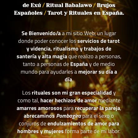
de Exú
/
Ritual Babalawo
/
Brujos
Españoles
/
Tarot y Rituales en España.
Se Bienvenido/a
a mi sitio Web; un lugar
donde poder conocer los
servicios de tarot
y videncia, ritualismo y trabajos de
santería y alta magia
que realizo a personas,
tanto a personas de
España
y de medio
mundo para ayudarles a
mejorar su día a
día
.
Los
rituales son mi gran especialidad
y
como tal,
hacer hechizos de amor
mediante
amarres amorosos
para
recuperar la pareja
,
abrecaminos
Pombagira
para el sexo o
conjuros de
endulzamientos de amor para
hombres y mujeres
forma parte de mi labor.