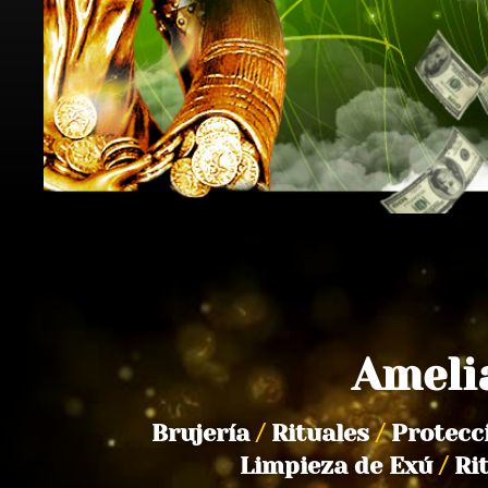
Ameli
Brujería
/
Rituales
/
Protecc
Limpieza de Exú
/
Ri