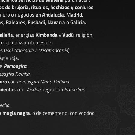
os de brujería, rituales, hechizos y conjuros
dinero o negocios
en Andalucía, Madrid,
s, Baleares, Euskadi, Navarra o Galicia.
sileña
, energías
Kimbanda
y
Vudú
; religión
 para realizar rituales de:
os
(
Exú Trancarúa
/
Desatrancarúa
)
gia roja.
de
Pombagira.
bagira Rainha.
ero
con
Pombagira Maria Padilha.
mientos
con
Voodoo
negro con
Baron San
egba.
e magia negra
, o de cementerio, con voodoo