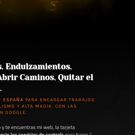
s
,
Endulzamientos
,
Abrir Caminos
,
Quitar el
.
N ESPAÑA
PARA ENCARGAR TRABAJOS
LISMO Y ALTA MAGIA. CON LAS
EN GOOGLE
.
o
y te encuentras mi web, la tarjeta
ncio los servicios de santería
para hacer /