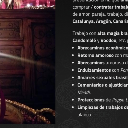
comprar /
contratar trabaj
de amor, pareja, trabajo, 
Catalunya, Aragón, Canaria
Trabajo con
alta magia bra
Candomblé
y
Voodoo
, etc.
Abrecaminos económic
Retorno amoroso
con ma
Abrecaminos
amoroso 
Endulzamientos
con
Pom
Amarres sexuales brasil
Cementerios o ajusticia
Meddi.
Protecciones
de
Pappa L
Limpiezas de trabajos d
blanco.