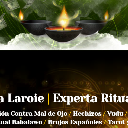
a Laroie
|
Experta Ritu
ión Contra Mal de Ojo
/
Hechizos
/
Vudu
/
tual Babalawo
/
Brujos Españoles
/
Tarot 