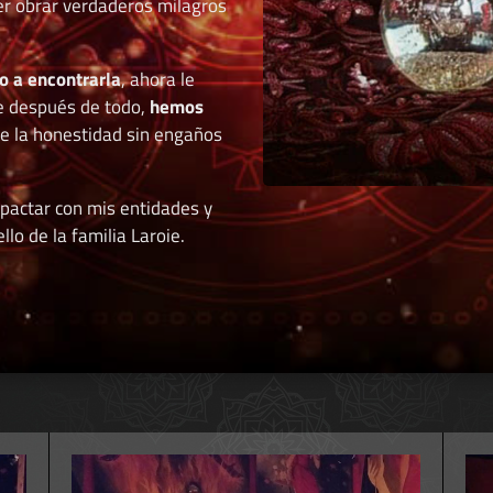
der obrar verdaderos milagros
o a encontrarla
, ahora le
e después de todo,
hemos
de la honestidad sin engaños
 pactar con mis entidades y
llo de la familia Laroie.