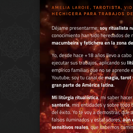
AMELIA LAROIE,
TAROTISTA
, VI
HECHICERA PARA TRABAJOS DE
Déjame presentarme;
soy ritualista n
conocimiento han sido heredados de 
macumbeira y fetichera en la zona de 
Yo, desde hace +18 años llevo a cab
ejecutar sus trabajos, aplicando su
li
empírico familiar, que no se aprende e
Youtube; soy tu canal de
magia, tarot 
gran parte de América latina
.
Mi litúrgia ritualística
, mi saber hace
santería
, mis entidades y sobre todo 
del éxito. Yo te voy a demostrar, que 
falsos iluminados y estafadores,
aún 
sensitivos reales
, que sabemos caminar