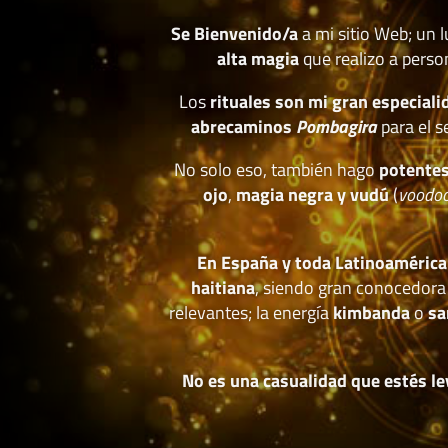
Se Bienvenido/a
a mi sitio Web; un 
alta magia
que realizo a perso
Los
rituales son mi gran especiali
abrecaminos
Pombagira
para el s
No solo eso, también hago
potentes
ojo
,
magia negra y vudú
(
voodo
En España y toda Latinoamérica
haitiana
, siendo gran conocedora
relevantes; la energía
kimbanda
o
sa
No es una casualidad que estés le