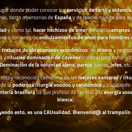
lugar donde poder conocer los
servicios de tarot y videncia
nas, tanto a personas de
España
y de medio mundo para ay
dad
y como tal,
hacer hechizos de amor
mediante
amarres
exo o conjuros de
endulzamientos de amor para hombres 
 trabajos de abrecaminos económicos
, de
dinero
y negoci
o
) y
rituales dominación de
Caveiras
(cabeza) para sanar vic
Dominación de la voluntad ajena, pareja
, jueces,
jefes
, etc
estoy reconocida como una de las
mejores santeras / ritu
 de la
poderosa liturgia voodoo y candomblé
y trabajando 
ntería brasilera
(la que profeso de familia) y la
energía voo
blanca
).
yendo esto, es una CAUsalidad. Bienvenid@ al trampolín de