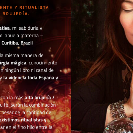
DENTE Y
RITUALISTA
 BRUJERÍA.
ativa
, mi sabiduría y
mi abuela materna –
Curitiba, Brazil
–
o la misma manera de
túrgia mágica
, conocimiento
n ningún libro ni canal de
y la videncia toda España y
r con la más
alta brujería /
tu fé, serán la combinación
a pesar de la cantidad de
existimos ritualistas y
 en el fino hilo entre la