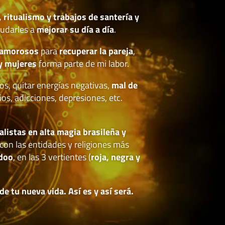
, ritualismo y trabajos de santería y
udarles a
mejorar su día a día
.
 amorosos
para
recuperar la pareja
,
y mujeres
forma parte de mi labor.
os, quitar energías negativas,
mal de
ios, adicciones, depresiones, etc.
.
alistas en alta magia brasileña y
con las entidades y religiones más
doo
, en las 3 vertientes (
roja, negra y
 tu nueva vida. Así es y así será.