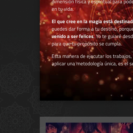
dimensión física y espiritual para po
en tu vida.
El que cree en la magia está destinad
puedes dar forma a tu destino, porqu
venido a ser felices
. Yo te guiaré des
para que tu propósito se cumpla.
Esta manera de ejecutar los trabajos,
aplicar una metodología única, es el se