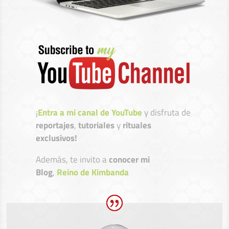
¡
Entra a mi canal de YouTube
y disfruta de
reportajes
,
tutoriales
y
rituales
exclusivos!
Además, te invito a
conocer mi
Blog
,
Reino de Kimbanda