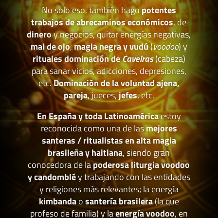
No solo eso, también hago
potentes
trabajos de abrecaminos económicos
, de
dinero
y negocios, quitar energías negativas,
mal de ojo
,
magia negra y vudú
(
voodoo
) y
rituales dominación de
Caveiras
(cabeza)
para sanar vicios, adicciones, depresiones,
etc.
Dominación de la voluntad ajena,
pareja
, jueces,
jefes
, etc.
En España y toda Latinoamérica
estoy
reconocida como una de las
mejores
santeras / ritualistas en alta magia
brasileña y haitiana
, siendo gran
conocedora de la
poderosa liturgia voodoo
y candomblé
y trabajando con las entidades
y religiones más relevantes; la energía
kimbanda
o
santería brasilera
(la que
profeso de familia) y la
energía voodoo
, en