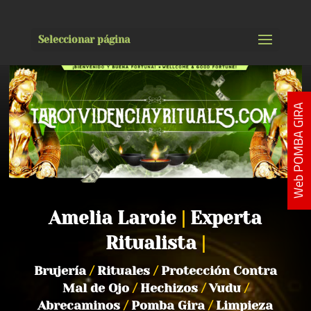
Seleccionar página
Web POMBA GIRA
Amelia Laroie
|
Experta
Ritualista
|
Brujería
/
Rituales
/
Protección Contra
Mal de Ojo
/
Hechizos
/
Vudu
/
Abrecaminos
/
Pomba Gira
/
Limpieza