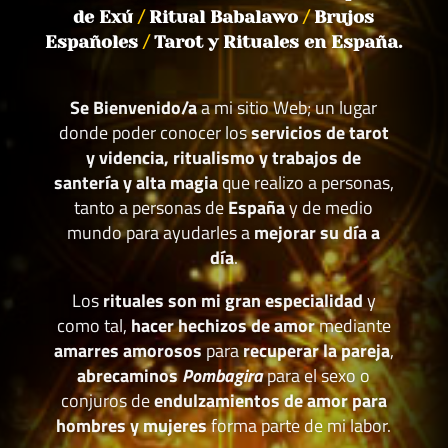
de Exú
/
Ritual Babalawo
/
Brujos
Españoles
/
Tarot y Rituales en España.
Se Bienvenido/a
a mi sitio Web; un lugar
donde poder conocer los
servicios de tarot
y videncia, ritualismo y trabajos de
santería y alta magia
que realizo a personas,
tanto a personas de
España
y de medio
mundo para ayudarles a
mejorar su día a
día
.
Los
rituales son mi gran especialidad
y
como tal,
hacer hechizos de amor
mediante
amarres amorosos
para
recuperar la pareja
,
abrecaminos
Pombagira
para el sexo o
conjuros de
endulzamientos de amor para
hombres y mujeres
forma parte de mi labor.