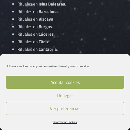
Rituales en
Islas Baleares
.
Rituales en
Barcelona
.
Rituales en
Vizcaya
.
Rituales en
Burgos
.
Rituales en
Cáceres
.
Rituales en
Cádiz
.
Rituales en
Cantabria
.
Rituales en
Castellón
.
Rituales en
Ciudad Real
.
Utilizamos cookies para optimizar nuestro sitio web y nuestro servicio.
Rituales en
Córdoba
.
Aceptar cookies
Rituales en
A Coruña
.
Denegar
Rituales en
Cuenca
.
Rituales en
Gipuzkoa
.
Ver preferencias
Rituales en
Girona
.
Rituales en
Granada
.
Información Cookies