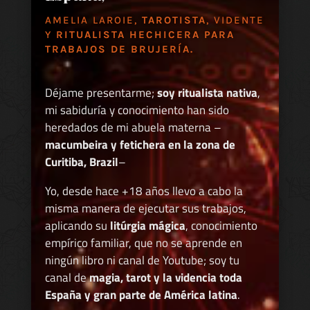
AMELIA LAROIE,
TAROTISTA
, VIDENTE
Y
RITUALISTA HECHICERA PARA
TRABAJOS DE BRUJERÍA.
Déjame presentarme;
soy ritualista nativa
,
mi sabiduría y conocimiento han sido
heredados de mi abuela materna –
macumbeira y fetichera en la zona de
Curitiba, Brazil
–
Yo, desde hace +18 años llevo a cabo la
misma manera de ejecutar sus trabajos,
aplicando su
litúrgia mágica
, conocimiento
empírico familiar, que no se aprende en
ningún libro ni canal de Youtube; soy tu
canal de
magia, tarot y la videncia toda
España y gran parte de América latina
.