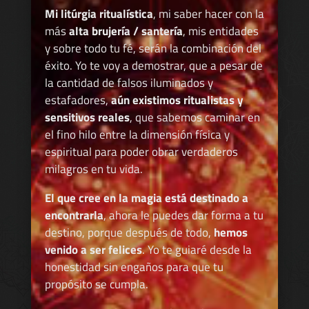
Mi litúrgia ritualística
, mi saber hacer con la
más
alta brujería / santería
, mis entidades
y sobre todo tu fé, serán la combinación del
éxito. Yo te voy a demostrar, que a pesar de
la cantidad de falsos iluminados y
estafadores,
aún existimos ritualistas y
sensitivos reales
, que sabemos caminar en
el fino hilo entre la dimensión física y
espiritual para poder obrar verdaderos
milagros en tu vida.
El que cree en la magia está destinado a
encontrarla
, ahora le puedes dar forma a tu
destino, porque después de todo,
hemos
venido a ser felices
. Yo te guiaré desde la
honestidad sin engaños para que tu
propósito se cumpla.