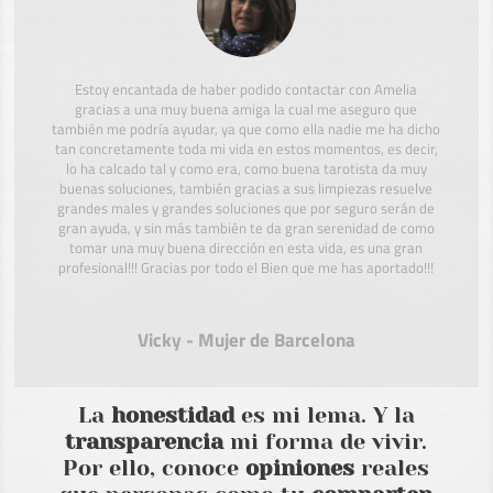
Estoy encantada de haber podido contactar con Amelia
gracias a una muy buena amiga la cual me aseguro que
también me podría ayudar, ya que como ella nadie me ha dicho
tan concretamente toda mi vida en estos momentos, es decir,
lo ha calcado tal y como era, como buena tarotista da muy
buenas soluciones, también gracias a sus limpiezas resuelve
grandes males y grandes soluciones que por seguro serán de
gran ayuda, y sin más también te da gran serenidad de como
tomar una muy buena dirección en esta vida, es una gran
profesional!!! Gracias por todo el Bien que me has aportado!!!
Vicky - Mujer de Barcelona
La
honestidad
es mi lema. Y la
transparencia
mi forma de vivir.
Por ello, conoce
opiniones
reales