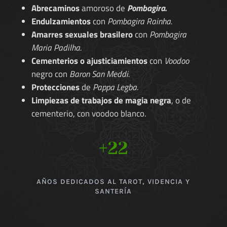
Abrecaminos
amoroso de
Pombagira.
Endulzamientos
con
Pombagira Rainha.
Amarres sexuales brasilero
con
Pombagira
Maria Padilha.
Cementerios o ajusticiamientos
con
Voodoo
negro con
Baron San Meddi.
Protecciones
de
Pappa Legba.
Limpiezas de trabajos de magia negra
, o de
cementerio, con voodoo blanco.
+22
AÑOS DEDICADOS AL TAROT, VIDENCIA Y
SANTERÍA