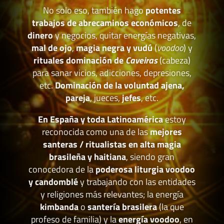
No solo eso, también hago
potentes
trabajos de abrecaminos económicos
, de
dinero
y negocios, quitar energías negativas,
mal de ojo
,
magia negra y vudú
(
voodoo
) y
rituales dominación de
Caveiras
(cabeza)
para sanar vicios, adicciones, depresiones,
etc.
Dominación de la voluntad ajena,
pareja
, jueces,
jefes
, etc.
En España y toda Latinoamérica
estoy
reconocida como una de las
mejores
santeras / ritualistas en alta magia
brasileña y haitiana
, siendo gran
conocedora de la
poderosa liturgia voodoo
y candomblé
y trabajando con las entidades
y religiones más relevantes; la energía
kimbanda
o
santería brasilera
(la que
profeso de familia) y la
energía voodoo
, en