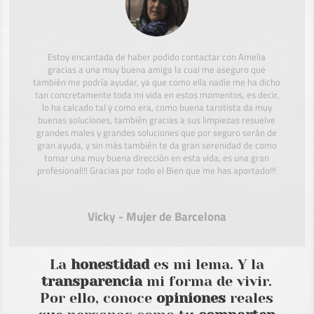
Estoy encantada de haber podido contactar con Amelia
gracias a una muy buena amiga la cual me aseguro que
también me podría ayudar, ya que como ella nadie me ha dicho
tan concretamente toda mi vida en estos momentos, es decir,
lo ha calcado tal y como era, como buena tarotista da muy
buenas soluciones, también gracias a sus limpiezas resuelve
grandes males y grandes soluciones que por seguro serán de
gran ayuda, y sin más también te da gran serenidad de como
tomar una muy buena dirección en esta vida, es una gran
profesional!!! Gracias por todo el Bien que me has aportado!!!
Vicky - Mujer de Barcelona
La
honestidad
es mi lema. Y la
transparencia
mi forma de vivir.
Por ello, conoce
opiniones
reales