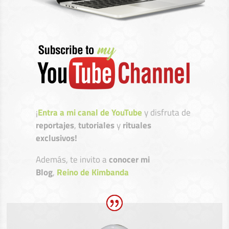
¡
Entra a mi canal de YouTube
y disfruta de
reportajes
,
tutoriales
y
rituales
exclusivos!
Además, te invito a
conocer mi
Blog
,
Reino de Kimbanda