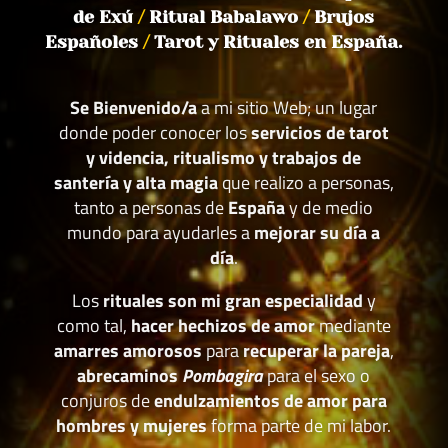
de Exú
/
Ritual Babalawo
/
Brujos
Españoles
/
Tarot y Rituales en España.
Se Bienvenido/a
a mi sitio Web; un lugar
donde poder conocer los
servicios de tarot
y videncia, ritualismo y trabajos de
santería y alta magia
que realizo a personas,
tanto a personas de
España
y de medio
mundo para ayudarles a
mejorar su día a
día
.
Los
rituales son mi gran especialidad
y
como tal,
hacer hechizos de amor
mediante
amarres amorosos
para
recuperar la pareja
,
abrecaminos
Pombagira
para el sexo o
conjuros de
endulzamientos de amor para
hombres y mujeres
forma parte de mi labor.