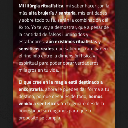
Mi litúrgia ritualística
, mi saber hacer con la
más
alta brujería / santería
, mis entidades
y sobre todo tu fé, serán la combinación del
éxito. Yo te voy a demostrar, que a pesar de
la cantidad de falsos iluminados y
estafadores,
aún existimos ritualistas y
sensitivos reales
, que sabemos caminar en
el fino hilo entre la dimensión física y
espiritual para poder obrar verdaderos
milagros en tu vida.
El que cree en la magia está destinado a
encontrarla
, ahora le puedes dar forma a tu
destino, porque después de todo,
hemos
venido a ser felices
. Yo te guiaré desde la
honestidad sin engaños para que tu
propósito se cumpla.