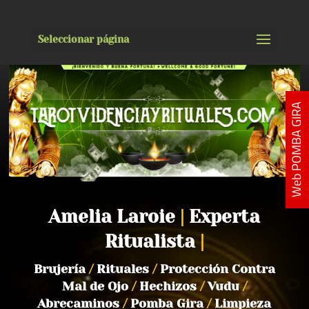
Seleccionar página
Web POMBA GIRA
Amelia Laroie
|
Experta
Ritualista
|
Brujería
/
Rituales
/
Protección Contra
Mal de Ojo
/
Hechizos
/
Vudu
/
Abrecaminos
/
Pomba Gira
/
Limpieza