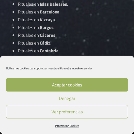
Rituales en
Islas Baleares
.
Rituales en
Barcelona
.
Rituales en
Vizcaya
.
Rituales en
Burgos
.
Rituales en
Cáceres
.
Rituales en
Cádiz
.
Rituales en
Cantabria
.
Rituales en
Castellón
.
Rituales en
Ciudad Real
.
Utilizamos cookies para optimizar nuestro sitio web y nuestro servicio.
Rituales en
Córdoba
.
Aceptar cookies
Rituales en
A Coruña
.
Denegar
Rituales en
Cuenca
.
Rituales en
Gipuzkoa
.
Ver preferencias
Rituales en
Girona
.
Rituales en
Granada
.
Información Cookies