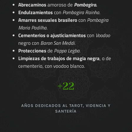
Abrecaminos
amoroso de
Pombagira.
Endulzamientos
con
Pombagira Rainha.
Amarres sexuales brasilero
con
Pombagira
Maria Padilha.
Cementerios o ajusticiamientos
con
Voodoo
negro con
Baron San Meddi.
Protecciones
de
Pappa Legba.
Limpiezas de trabajos de magia negra
, o de
cementerio, con voodoo blanco.
+22
AÑOS DEDICADOS AL TAROT, VIDENCIA Y
SANTERÍA