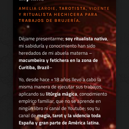
AMELIA LAROIE,
TAROTISTA
, VIDENTE
Y
RITUALISTA HECHICERA PARA
TRABAJOS DE BRUJERÍA.
Déjame presentarme;
soy ritualista nativa
,
mi sabiduría y conocimiento han sido
heredados de mi abuela materna –
macumbeira y fetichera en la zona de
Curitiba, Brazil
–
Yo, desde hace +18 años llevo a cabo la
misma manera de ejecutar sus trabajos,
aplicando su
litúrgia mágica
, conocimiento
empírico familiar, que no se aprende en
ningún libro ni canal de Youtube; soy tu
canal de
magia, tarot y la videncia toda
España y gran parte de América latina
.