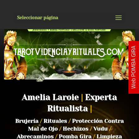
Seleccionar página
Web POMBA GIRA
Amelia Laroie
|
Experta
Ritualista
|
Brujería
/
Rituales
/
Protección Contra
Mal de Ojo
/
Hechizos
/
Vudu
/
Abrecaminos
/
Pomba Gira
/
Limpieza