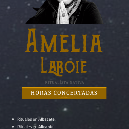
Rituales en
Albacete
.
Rituales en
Alicante
.