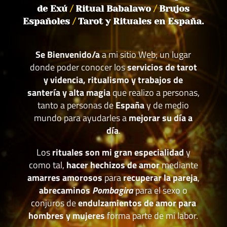
de Exú
/
Ritual Babalawo
/
Brujos
Españoles
/
Tarot y Rituales en España.
Se Bienvenido/a
a mi sitio Web; un lugar
donde poder conocer los
servicios de tarot
y videncia, ritualismo y trabajos de
santería y alta magia
que realizo a personas,
tanto a personas de
España
y de medio
mundo para ayudarles a
mejorar su día a
día
.
Los
rituales son mi gran especialidad
y
como tal,
hacer hechizos de amor
mediante
amarres amorosos
para
recuperar la pareja
,
abrecaminos
Pombagira
para el sexo o
conjuros de
endulzamientos de amor para
hombres y mujeres
forma parte de mi labor.