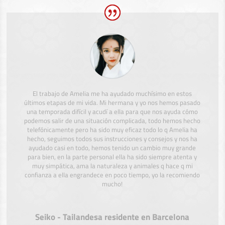
El trabajo de Amelia me ha ayudado muchísimo en estos
últimos etapas de mi vida. Mi hermana y yo nos hemos pasado
una temporada difícil y acudí a ella para que nos ayuda cómo
podemos salir de una situación complicada, todo hemos hecho
telefónicamente pero ha sido muy eficaz todo lo q Amelia ha
hecho, seguimos todos sus instrucciones y consejos y nos ha
ayudado casi en todo, hemos tenido un cambio muy grande
para bien, en la parte personal ella ha sido siempre atenta y
muy simpática, ama la naturaleza y animales q hace q mi
confianza a ella engrandece en poco tiempo, yo la recomiendo
mucho!
Seiko - Tailandesa residente en Barcelona