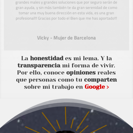
grandes males y grandes soluciones que por seguro serán de
gran ayuda, y sin más también te da gran serenidad de como
tomar una muy buena dirección en esta vida, es una gran
profesional!!! Gracias por todo el Bien que me has aportado!!!
Vicky - Mujer de Barcelona
La
honestidad
es mi lema. Y la
transparencia
mi forma de vivir.
Por ello, conoce
opiniones
reales
que personas como tu
comparten
sobre mi trabajo en
Google ›