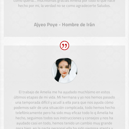
como quería… muchísimas gracias Amelia por todo lo que hace
hecho por mi, la verdad no se como agradecerte Saludos.
Ajyeo Poye - Hombre de Irán
El trabajo de Amelia me ha ayudado muchísimo en estos
últimos etapas de mi vida. Mi hermana y yo nos hemos pasado
una temporada difícil y acudí a ella para que nos ayuda cómo
podemos salir de una situación complicada, todo hemos hecho
telefónicamente pero ha sido muy eficaz todo lo q Amelia ha
hecho, seguimos todos sus instrucciones y consejos y nos ha
ayudado casi en todo, hemos tenido un cambio muy grande
para bien, en la parte personal ella ha sido siempre atenta y