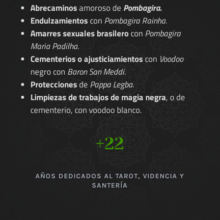
Abrecaminos
amoroso de
Pombagira.
Endulzamientos
con
Pombagira Rainha.
Amarres sexuales brasilero
con
Pombagira
Maria Padilha.
Cementerios o ajusticiamientos
con
Voodoo
negro con
Baron San Meddi.
Protecciones
de
Pappa Legba.
Limpiezas de trabajos de magia negra
, o de
cementerio, con voodoo blanco.
+22
AÑOS DEDICADOS AL TAROT, VIDENCIA Y
SANTERÍA