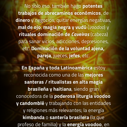
No solo eso, también hago
potentes
trabajos de abrecaminos económicos
, de
dinero
y negocios, quitar energías negativas,
mal de ojo
,
magia negra y vudú
(
voodoo
) y
rituales dominación de
Caveiras
(cabeza)
para sanar vicios, adicciones, depresiones,
etc.
Dominación de la voluntad ajena,
pareja
, jueces,
jefes
, etc.
En España y toda Latinoamérica
estoy
reconocida como una de las
mejores
santeras / ritualistas en alta magia
brasileña y haitiana
, siendo gran
conocedora de la
poderosa liturgia voodoo
y candomblé
y trabajando con las entidades
y religiones más relevantes; la energía
kimbanda
o
santería brasilera
(la que
profeso de familia) y la
energía voodoo
, en