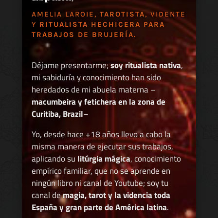
AMELIA LAROIE,
TAROTISTA
, VIDENTE
Y
RITUALISTA HECHICERA PARA
TRABAJOS DE BRUJERÍA.
Déjame presentarme;
soy ritualista nativa
,
mi sabiduría y conocimiento han sido
heredados de mi abuela materna –
macumbeira y fetichera en la zona de
Curitiba, Brazil
–
Yo, desde hace +18 años llevo a cabo la
misma manera de ejecutar sus trabajos,
aplicando su
litúrgia mágica
, conocimiento
empírico familiar, que no se aprende en
ningún libro ni canal de Youtube; soy tu
canal de
magia, tarot y la videncia toda
España y gran parte de América latina
.