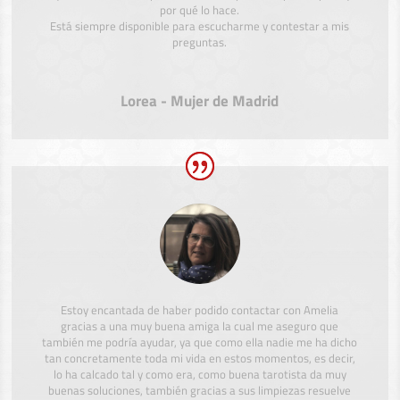
por qué lo hace.
Está siempre disponible para escucharme y contestar a mis
preguntas.
Lorea - Mujer de Madrid
Estoy encantada de haber podido contactar con Amelia
gracias a una muy buena amiga la cual me aseguro que
también me podría ayudar, ya que como ella nadie me ha dicho
tan concretamente toda mi vida en estos momentos, es decir,
lo ha calcado tal y como era, como buena tarotista da muy
buenas soluciones, también gracias a sus limpiezas resuelve