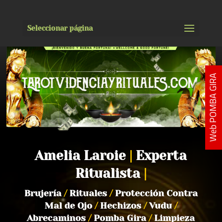
Seleccionar página
Web POMBA GIRA
Amelia Laroie
|
Experta
Ritualista
|
Brujería
/
Rituales
/
Protección Contra
Mal de Ojo
/
Hechizos
/
Vudu
/
Abrecaminos
/
Pomba Gira
/
Limpieza