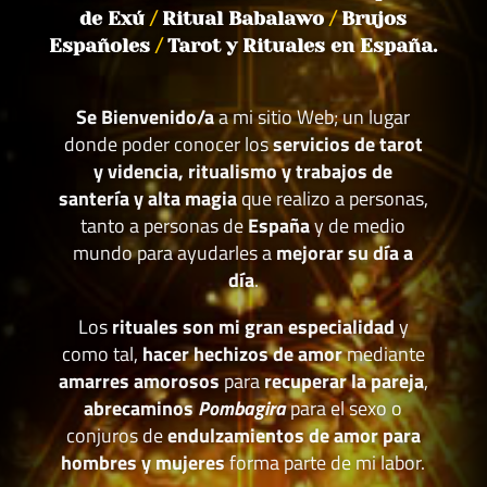
de Exú
/
Ritual Babalawo
/
Brujos
Españoles
/
Tarot y Rituales en España.
Se Bienvenido/a
a mi sitio Web; un lugar
donde poder conocer los
servicios de tarot
y videncia, ritualismo y trabajos de
santería y alta magia
que realizo a personas,
tanto a personas de
España
y de medio
mundo para ayudarles a
mejorar su día a
día
.
Los
rituales son mi gran especialidad
y
como tal,
hacer hechizos de amor
mediante
amarres amorosos
para
recuperar la pareja
,
abrecaminos
Pombagira
para el sexo o
conjuros de
endulzamientos de amor para
hombres y mujeres
forma parte de mi labor.