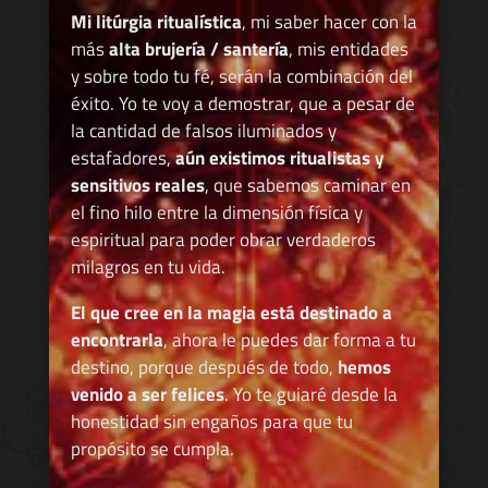
Mi litúrgia ritualística
, mi saber hacer con la
más
alta brujería / santería
, mis entidades
y sobre todo tu fé, serán la combinación del
éxito. Yo te voy a demostrar, que a pesar de
la cantidad de falsos iluminados y
estafadores,
aún existimos ritualistas y
sensitivos reales
, que sabemos caminar en
el fino hilo entre la dimensión física y
espiritual para poder obrar verdaderos
milagros en tu vida.
El que cree en la magia está destinado a
encontrarla
, ahora le puedes dar forma a tu
destino, porque después de todo,
hemos
venido a ser felices
. Yo te guiaré desde la
honestidad sin engaños para que tu
propósito se cumpla.