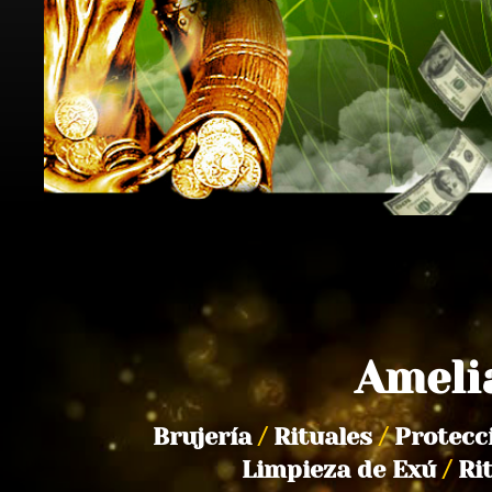
Ameli
Brujería
/
Rituales
/
Protecc
Limpieza de Exú
/
Ri