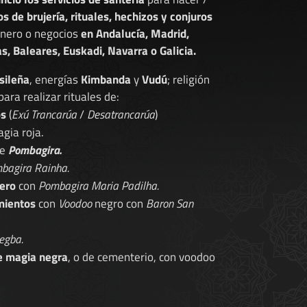
os de brujería, rituales, hechizos y conjuros
dinero o negocios
en Andalucía, Madrid,
s, Baleares, Euskadi, Navarra o Galicia.
sileña
, energías
Kimbanda
y
Vudú
; religión
 para realizar rituales de:
os
(
Exú Trancarúa
/
Desatrancarúa
)
gia roja.
de
Pombagira.
bagira Rainha.
ero
con
Pombagira Maria Padilha.
mientos
con
Voodoo
negro con
Baron San
egba.
e magia negra
, o de cementerio, con voodoo