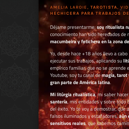
AMELIA LAROIE,
TAROTISTA
, VI
HECHICERA PARA TRABAJOS DE
Déjame presentarme;
soy ritualista n
conocimiento han sido heredados de 
macumbeira y fetichera en la zona de 
Yo, desde hace +18 años llevo a cab
ejecutar sus trabajos, aplicando su
li
empírico familiar, que no se aprende e
Youtube; soy tu canal de
magia, tarot 
gran parte de América latina
.
Mi litúrgia ritualística
, mi saber hace
santería
, mis entidades y sobre todo 
del éxito. Yo te voy a demostrar, que 
falsos iluminados y estafadores,
aún 
sensitivos reales
, que sabemos caminar