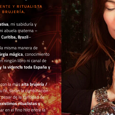
DENTE Y
RITUALISTA
 BRUJERÍA.
ativa
, mi sabiduría y
mi abuela materna –
Curitiba, Brazil
–
o la misma manera de
túrgia mágica
, conocimiento
n ningún libro ni canal de
y la videncia toda España y
r con la más
alta brujería /
tu fé, serán la combinación
a pesar de la cantidad de
existimos ritualistas y
 en el fino hilo entre la