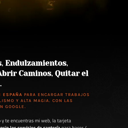
s
,
Endulzamientos
,
Abrir Caminos
,
Quitar el
.
N ESPAÑA
PARA ENCARGAR TRABAJOS
LISMO Y ALTA MAGIA. CON LAS
EN GOOGLE
.
o
y te encuentras mi web, la tarjeta
ncio los servicios de santería
para hacer /