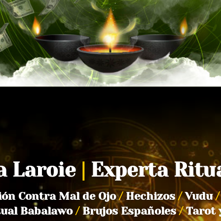
a Laroie
|
Experta Ritu
ión Contra Mal de Ojo
/
Hechizos
/
Vudu
/
tual Babalawo
/
Brujos Españoles
/
Tarot 