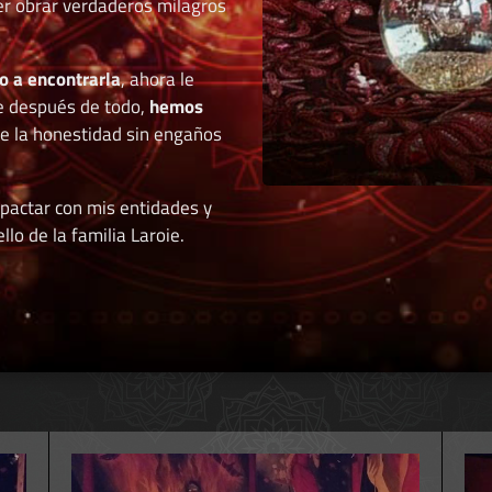
der obrar verdaderos milagros
o a encontrarla
, ahora le
e después de todo,
hemos
de la honestidad sin engaños
 pactar con mis entidades y
llo de la familia Laroie.