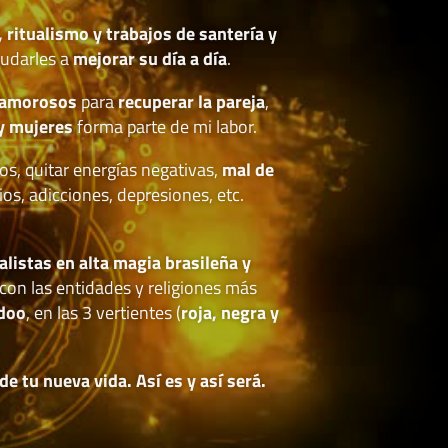
, ritualismo y trabajos de santería y
udarles a
mejorar su día a día
.
 amorosos
para
recuperar la pareja
,
y mujeres
forma parte de mi labor.
os, quitar energías negativas,
mal de
ios, adicciones, depresiones, etc.
.
alistas en alta magia brasileña y
con las entidades y religiones más
doo
, en las 3 vertientes (
roja, negra y
 tu nueva vida. Así es y así será.