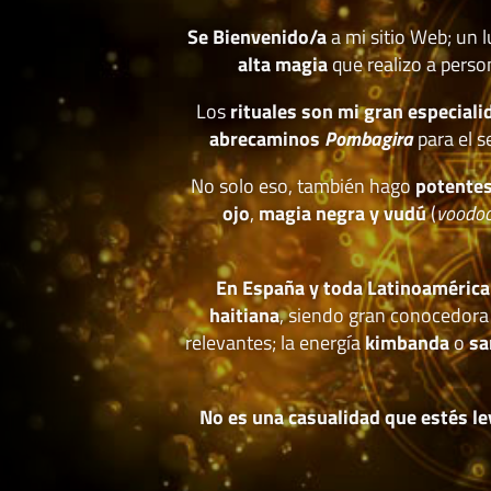
Se Bienvenido/a
a mi sitio Web; un 
alta magia
que realizo a perso
Los
rituales son mi gran especiali
abrecaminos
Pombagira
para el s
No solo eso, también hago
potentes
ojo
,
magia negra y vudú
(
voodo
En España y toda Latinoamérica
haitiana
, siendo gran conocedora
relevantes; la energía
kimbanda
o
sa
No es una casualidad que estés le