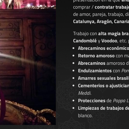
comprar /
contratar trabaj
de amor, pareja, trabajo, 
Catalunya, Aragón, Canaria
Trabajo con
alta magia bra
Candomblé
y
Voodoo
, etc.
Abrecaminos económic
Retorno amoroso
con ma
Abrecaminos
amoroso 
Endulzamientos
con
Pom
Amarres sexuales brasil
Cementerios o ajusticia
Meddi.
Protecciones
de
Pappa L
Limpiezas de trabajos d
blanco.