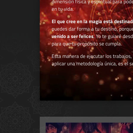
dimensión física y espiritual para po
en tu vida.
El que cree en la magia está destinad
puedes dar forma a tu destino, porqu
venido a ser felices
. Yo te guiaré des
para que tu propósito se cumpla.
Esta manera de ejecutar los trabajos,
aplicar una metodología única, es el se