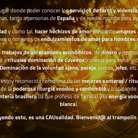
lugar donde poder conocer los
servicios de tarot y videncia
nas, tanto a personas de
España
y de medio mundo para ay
dad
y como tal,
hacer hechizos de amor
mediante
amarres
exo o conjuros de
endulzamientos de amor para hombres 
 trabajos de abrecaminos económicos
, de
dinero
y negoci
o
) y
rituales dominación de
Caveiras
(cabeza) para sanar vic
Dominación de la voluntad ajena, pareja
, jueces,
jefes
, etc
estoy reconocida como una de las
mejores santeras / ritu
 de la
poderosa liturgia voodoo y candomblé
y trabajando 
ntería brasilera
(la que profeso de familia) y la
energía voo
blanca
).
yendo esto, es una CAUsalidad. Bienvenid@ al trampolín de