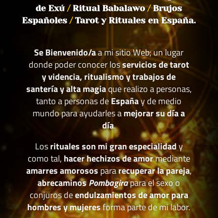
de Exú
/
Ritual Babalawo
/
Brujos
Españoles
/
Tarot y Rituales en España.
Se Bienvenido/a
a mi sitio Web; un lugar
donde poder conocer los
servicios de tarot
y videncia, ritualismo y trabajos de
santería y alta magia
que realizo a personas,
tanto a personas de
España
y de medio
mundo para ayudarles a
mejorar su día a
día
.
Los
rituales son mi gran especialidad
y
como tal,
hacer hechizos de amor
mediante
amarres amorosos
para
recuperar la pareja
,
abrecaminos
Pombagira
para el sexo o
conjuros de
endulzamientos de amor para
hombres y mujeres
forma parte de mi labor.