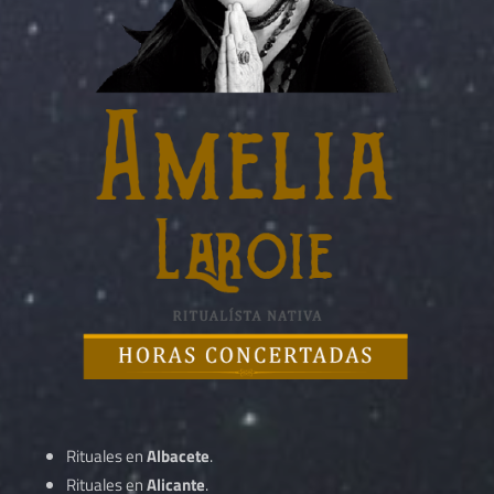
Rituales en
Albacete
.
Rituales en
Alicante
.