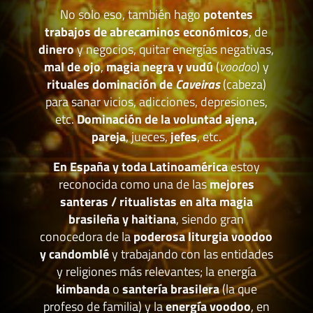
No solo eso, también hago
potentes
trabajos de abrecaminos económicos
, de
dinero
y negocios, quitar energías negativas,
mal de ojo
,
magia negra y vudú
(
voodoo
) y
rituales dominación de
Caveiras
(cabeza)
para sanar vicios, adicciones, depresiones,
etc.
Dominación de la voluntad ajena,
pareja
, jueces,
jefes
, etc.
En España y toda Latinoamérica
estoy
reconocida como una de las
mejores
santeras / ritualistas en alta magia
brasileña y haitiana
, siendo gran
conocedora de la
poderosa liturgia voodoo
y candomblé
y trabajando con las entidades
y religiones más relevantes; la energía
kimbanda
o
santería brasilera
(la que
profeso de familia) y la
energía voodoo
, en