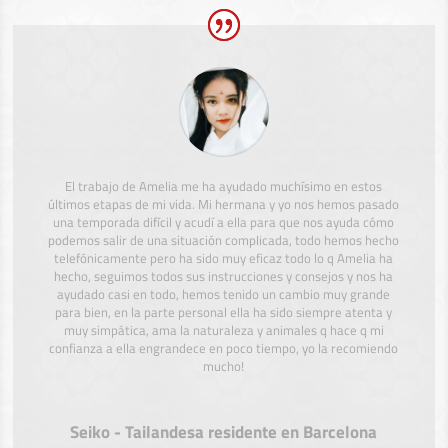
El trabajo de Amelia me ha ayudado muchísimo en estos
últimos etapas de mi vida. Mi hermana y yo nos hemos pasado
una temporada difícil y acudí a ella para que nos ayuda cómo
podemos salir de una situación complicada, todo hemos hecho
telefónicamente pero ha sido muy eficaz todo lo q Amelia ha
hecho, seguimos todos sus instrucciones y consejos y nos ha
ayudado casi en todo, hemos tenido un cambio muy grande
para bien, en la parte personal ella ha sido siempre atenta y
muy simpática, ama la naturaleza y animales q hace q mi
confianza a ella engrandece en poco tiempo, yo la recomiendo
mucho!
Seiko - Tailandesa residente en Barcelona