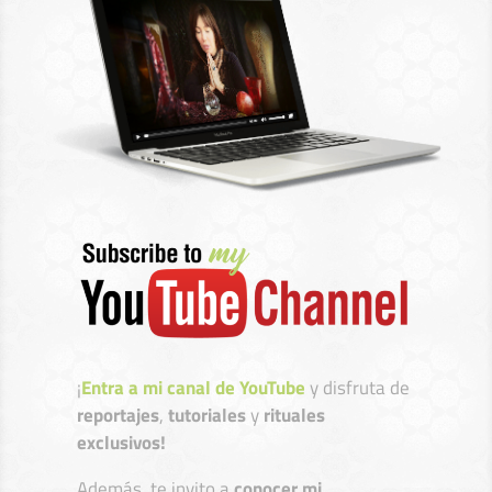
¡
Entra a mi canal de YouTube
y disfruta de
reportajes
,
tutoriales
y
rituales
exclusivos!
Además, te invito a
conocer mi