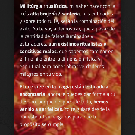
Mi litúrgia ritualística
, mi saber hacer con la
más
alta brujería / santería
, mis entidades
y sobre todo tu fé, serán la combinación del
éxito. Yo te voy a demostrar, que a pesar de
la cantidad de falsos iluminados y
estafadores,
aún existimos ritualistas y
sensitivos reales
, que sabemos caminar en
el fino hilo entre la dimensión física y
espiritual para poder obrar verdaderos
milagros en tu vida.
El que cree en la magia está destinado a
encontrarla
, ahora le puedes dar forma a tu
destino, porque después de todo,
hemos
venido a ser felices
. Yo te guiaré desde la
honestidad sin engaños para que tu
propósito se cumpla.