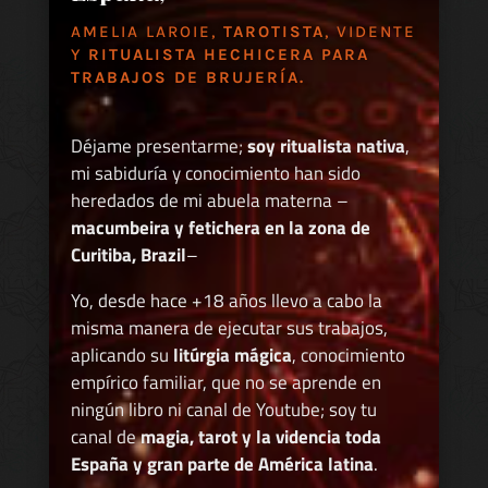
AMELIA LAROIE,
TAROTISTA
, VIDENTE
Y
RITUALISTA HECHICERA PARA
TRABAJOS DE BRUJERÍA.
Déjame presentarme;
soy ritualista nativa
,
mi sabiduría y conocimiento han sido
heredados de mi abuela materna –
macumbeira y fetichera en la zona de
Curitiba, Brazil
–
Yo, desde hace +18 años llevo a cabo la
misma manera de ejecutar sus trabajos,
aplicando su
litúrgia mágica
, conocimiento
empírico familiar, que no se aprende en
ningún libro ni canal de Youtube; soy tu
canal de
magia, tarot y la videncia toda
España y gran parte de América latina
.