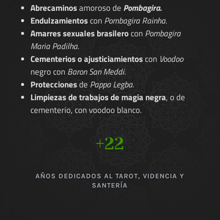
Abrecaminos
amoroso de
Pombagira.
Endulzamientos
con
Pombagira Rainha.
Amarres sexuales brasilero
con
Pombagira
Maria Padilha.
Cementerios o ajusticiamientos
con
Voodoo
negro con
Baron San Meddi.
Protecciones
de
Pappa Legba.
Limpiezas de trabajos de magia negra
, o de
cementerio, con voodoo blanco.
+22
AÑOS DEDICADOS AL TAROT, VIDENCIA Y
SANTERÍA