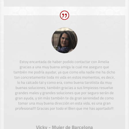
Estoy encantada de haber podido contactar con Amelia
gracias a una muy buena amiga la cual me aseguro que
también me podría ayudar, ya que como ella nadie me ha dicho
tan concretamente toda mi vida en estos momentos, es decir,
lo ha calcado tal y como era, como buena tarotista da muy
buenas soluciones, también gracias a sus limpiezas resuelve
grandes males y grandes soluciones que por seguro serán de
gran ayuda, y sin más también te da gran serenidad de como
tomar una muy buena dirección en esta vida, es una gran
profesional!!! Gracias por todo el Bien que me has aportado!!!
Vicky - Mujer de Barcelona