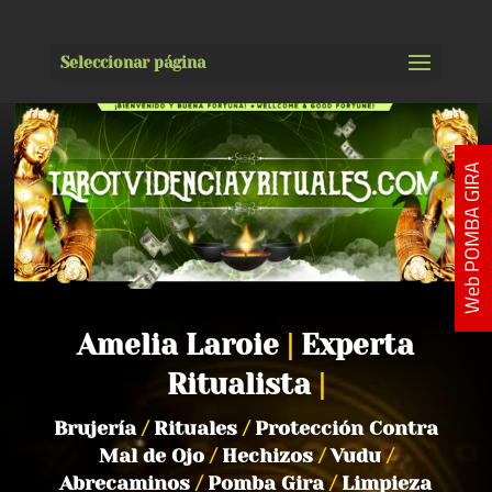
Seleccionar página
Web POMBA GIRA
Amelia Laroie
|
Experta
Ritualista
|
Brujería
/
Rituales
/
Protección Contra
Mal de Ojo
/
Hechizos
/
Vudu
/
Abrecaminos
/
Pomba Gira
/
Limpieza