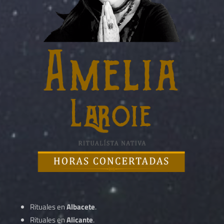
Rituales en
Albacete
.
Rituales en
Alicante
.