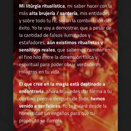
Mi litúrgia ritualística
, mi saber hacer con la
más
alta brujería / santería
, mis entidades
y sobre todo tu fé, serán la combinación del
éxito. Yo te voy a demostrar, que a pesar de
la cantidad de falsos iluminados y
estafadores,
aún existimos ritualistas y
sensitivos reales
, que sabemos caminar en
el fino hilo entre la dimensión física y
espiritual para poder obrar verdaderos
milagros en tu vida.
El que cree en la magia está destinado a
encontrarla
, ahora le puedes dar forma a tu
destino, porque después de todo,
hemos
venido a ser felices
. Yo te guiaré desde la
honestidad sin engaños para que tu
propósito se cumpla.