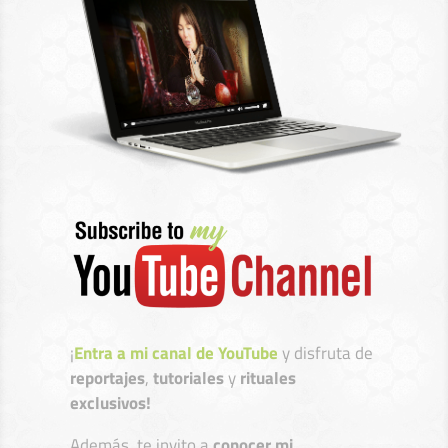
¡
Entra a mi canal de YouTube
y disfruta de
reportajes
,
tutoriales
y
rituales
exclusivos!
Además, te invito a
conocer mi