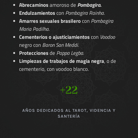
Abrecaminos
amoroso de
Pombagira.
Endulzamientos
con
Pombagira Rainha.
Amarres sexuales brasilero
con
Pombagira
Maria Padilha.
Cementerios o ajusticiamientos
con
Voodoo
negro con
Baron San Meddi.
Protecciones
de
Pappa Legba.
Limpiezas de trabajos de magia negra
, o de
cementerio, con voodoo blanco.
+22
AÑOS DEDICADOS AL TAROT, VIDENCIA Y
SANTERÍA