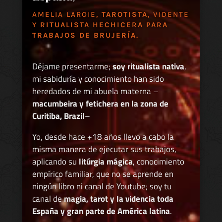
AMELIA LAROIE,
TAROTISTA
, VIDENTE
Y
RITUALISTA HECHICERA PARA
TRABAJOS DE BRUJERÍA.
Déjame presentarme;
soy ritualista nativa
,
mi sabiduría y conocimiento han sido
heredados de mi abuela materna –
macumbeira y fetichera en la zona de
Curitiba, Brazil
–
Yo, desde hace +18 años llevo a cabo la
misma manera de ejecutar sus trabajos,
aplicando su
litúrgia mágica
, conocimiento
empírico familiar, que no se aprende en
ningún libro ni canal de Youtube; soy tu
canal de
magia, tarot y la videncia toda
España y gran parte de América latina
.