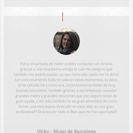
Estoy encantada de haber podido contactar con Amelia
gracias a una muy buena amiga la cual me aseguro que
también me podría ayudar, ya que como ella nadie me ha dicho
tan concretamente toda mi vida en estos momentos, es decir,
lo ha calcado tal y como era, como buena tarotista da muy
buenas soluciones, también gracias a sus limpiezas resuelve
grandes males y grandes soluciones que por seguro serán de
gran ayuda, y sin más también te da gran serenidad de como
tomar una muy buena dirección en esta vida, es una gran
profesional!!! Gracias por todo el Bien que me has aportado!!!
Vicky - Mujer de Barcelona