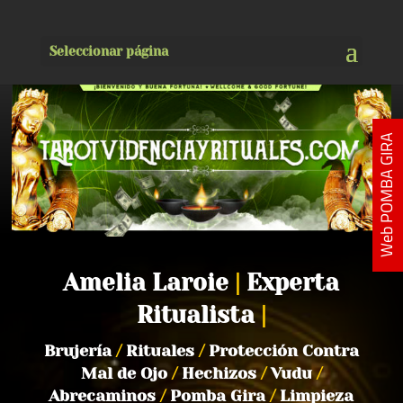
Seleccionar página
Web POMBA GIRA
Amelia Laroie
|
Experta
Ritualista
|
Brujería
/
Rituales
/
Protección Contra
Mal de Ojo
/
Hechizos
/
Vudu
/
Abrecaminos
/
Pomba Gira
/
Limpieza