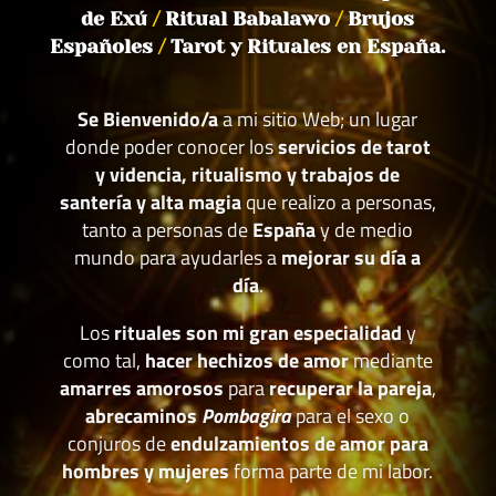
de Exú
/
Ritual Babalawo
/
Brujos
Españoles
/
Tarot y Rituales en España.
Se Bienvenido/a
a mi sitio Web; un lugar
donde poder conocer los
servicios de tarot
y videncia, ritualismo y trabajos de
santería y alta magia
que realizo a personas,
tanto a personas de
España
y de medio
mundo para ayudarles a
mejorar su día a
día
.
Los
rituales son mi gran especialidad
y
como tal,
hacer hechizos de amor
mediante
amarres amorosos
para
recuperar la pareja
,
abrecaminos
Pombagira
para el sexo o
conjuros de
endulzamientos de amor para
hombres y mujeres
forma parte de mi labor.