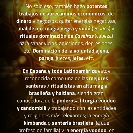
No solo eso, también hago
potentes
trabajos de abrecaminos económicos
, de
dinero
y negocios, quitar energías negativas,
mal de ojo
,
magia negra y vudú
(
voodoo
) y
rituales dominación de
Caveiras
(cabeza)
para sanar vicios, adicciones, depresiones,
etc.
Dominación de la voluntad ajena,
pareja
, jueces,
jefes
, etc.
En España y toda Latinoamérica
estoy
reconocida como una de las
mejores
santeras / ritualistas en alta magia
brasileña y haitiana
, siendo gran
conocedora de la
poderosa liturgia voodoo
y candomblé
y trabajando con las entidades
y religiones más relevantes; la energía
kimbanda
o
santería brasilera
(la que
profeso de familia) y la
energía voodoo
, en