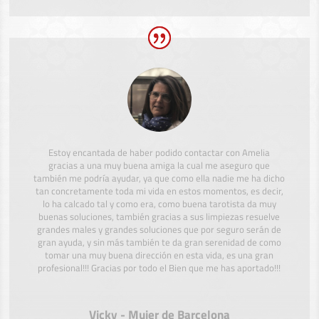
Estoy encantada de haber podido contactar con Amelia
gracias a una muy buena amiga la cual me aseguro que
también me podría ayudar, ya que como ella nadie me ha dicho
tan concretamente toda mi vida en estos momentos, es decir,
lo ha calcado tal y como era, como buena tarotista da muy
buenas soluciones, también gracias a sus limpiezas resuelve
grandes males y grandes soluciones que por seguro serán de
gran ayuda, y sin más también te da gran serenidad de como
tomar una muy buena dirección en esta vida, es una gran
profesional!!! Gracias por todo el Bien que me has aportado!!!
Vicky - Mujer de Barcelona