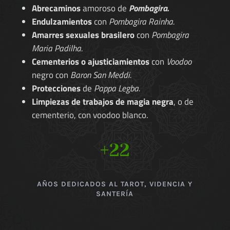
Abrecaminos
amoroso de
Pombagira.
Endulzamientos
con
Pombagira Rainha.
Amarres sexuales brasilero
con
Pombagira
Maria Padilha.
Cementerios o ajusticiamientos
con
Voodoo
negro con
Baron San Meddi.
Protecciones
de
Pappa Legba.
Limpiezas de trabajos de magia negra
, o de
cementerio, con voodoo blanco.
+22
AÑOS DEDICADOS AL TAROT, VIDENCIA Y
SANTERÍA