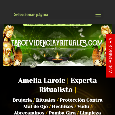
Seleccionar página
Web POMBA GIRA
Amelia Laroie
|
Experta
Ritualista
|
Brujería
/
Rituales
/
Protección Contra
Mal de Ojo
/
Hechizos
/
Vudu
/
Abrecaminos
/
Pomba Gira
/
Limpieza