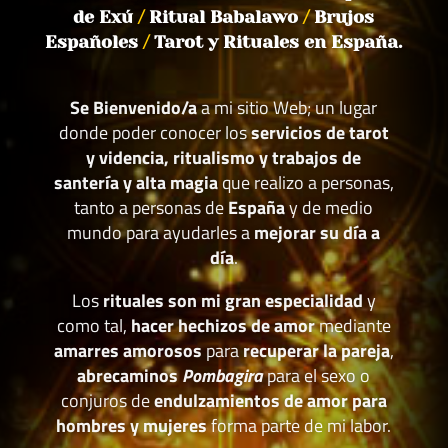
de Exú
/
Ritual Babalawo
/
Brujos
Españoles
/
Tarot y Rituales en España.
Se Bienvenido/a
a mi sitio Web; un lugar
donde poder conocer los
servicios de tarot
y videncia, ritualismo y trabajos de
santería y alta magia
que realizo a personas,
tanto a personas de
España
y de medio
mundo para ayudarles a
mejorar su día a
día
.
Los
rituales son mi gran especialidad
y
como tal,
hacer hechizos de amor
mediante
amarres amorosos
para
recuperar la pareja
,
abrecaminos
Pombagira
para el sexo o
conjuros de
endulzamientos de amor para
hombres y mujeres
forma parte de mi labor.