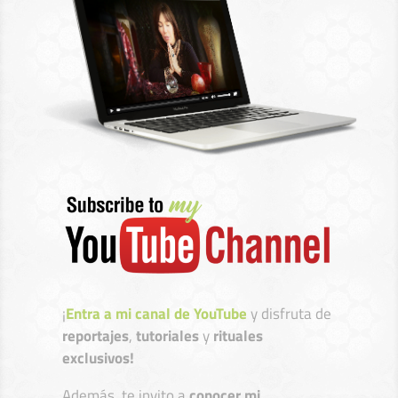
¡
Entra a mi canal de YouTube
y disfruta de
reportajes
,
tutoriales
y
rituales
exclusivos!
Además, te invito a
conocer mi