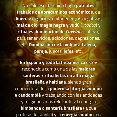
No solo eso, también hago
potentes
trabajos de abrecaminos económicos
, de
dinero
y negocios, quitar energías negativas,
mal de ojo
,
magia negra y vudú
(
voodoo
) y
rituales dominación de
Caveiras
(cabeza)
para sanar vicios, adicciones, depresiones,
etc.
Dominación de la voluntad ajena,
pareja
, jueces,
jefes
, etc.
En España y toda Latinoamérica
estoy
reconocida como una de las
mejores
santeras / ritualistas en alta magia
brasileña y haitiana
, siendo gran
conocedora de la
poderosa liturgia voodoo
y candomblé
y trabajando con las entidades
y religiones más relevantes; la energía
kimbanda
o
santería brasilera
(la que
profeso de familia) y la
energía voodoo
, en