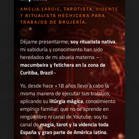
AMELIA LAROIE,
TAROTISTA
, VIDENTE
Y
RITUALISTA HECHICERA PARA
TRABAJOS DE BRUJERÍA.
Déjame presentarme;
soy ritualista nativa
,
mi sabiduría y conocimiento han sido
heredados de mi abuela materna –
macumbeira y fetichera en la zona de
Curitiba, Brazil
–
Yo, desde hace +18 años llevo a cabo la
misma manera de ejecutar sus trabajos,
aplicando su
litúrgia mágica
, conocimiento
empírico familiar, que no se aprende en
ningún libro ni canal de Youtube; soy tu
canal de
magia, tarot y la videncia toda
España y gran parte de América latina
.