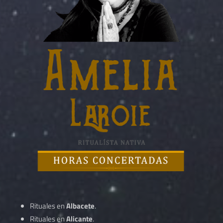
Rituales en
Albacete
.
Rituales en
Alicante
.