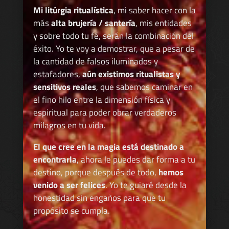
Mi litúrgia ritualística
, mi saber hacer con la
más
alta brujería / santería
, mis entidades
y sobre todo tu fé, serán la combinación del
éxito. Yo te voy a demostrar, que a pesar de
la cantidad de falsos iluminados y
estafadores,
aún existimos ritualistas y
sensitivos reales
, que sabemos caminar en
el fino hilo entre la dimensión física y
espiritual para poder obrar verdaderos
milagros en tu vida.
El que cree en la magia está destinado a
encontrarla
, ahora le puedes dar forma a tu
destino, porque después de todo,
hemos
venido a ser felices
. Yo te guiaré desde la
honestidad sin engaños para que tu
propósito se cumpla.