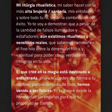
Mi litúrgia ritualística
, mi saber hacer con la
más
alta brujería / santería
, mis entidades
y sobre todo tu fé, serán la combinación del
éxito. Yo te voy a demostrar, que a pesar de
la cantidad de falsos iluminados y
estafadores,
aún existimos ritualistas y
sensitivos reales
, que sabemos caminar en
el fino hilo entre la dimensión física y
espiritual para poder obrar verdaderos
milagros en tu vida.
El que cree en la magia está destinado a
encontrarla
, ahora le puedes dar forma a tu
destino, porque después de todo,
hemos
venido a ser felices
. Yo te guiaré desde la
honestidad sin engaños para que tu
propósito se cumpla.