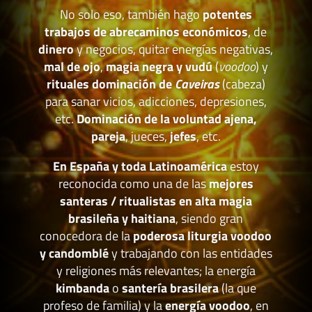
No solo eso, también hago
potentes
trabajos de abrecaminos económicos
, de
dinero
y negocios, quitar energías negativas,
mal de ojo
,
magia negra y vudú
(
voodoo
) y
rituales dominación de
Caveiras
(cabeza)
para sanar vicios, adicciones, depresiones,
etc.
Dominación de la voluntad ajena,
pareja
, jueces,
jefes
, etc.
En España y toda Latinoamérica
estoy
reconocida como una de las
mejores
santeras / ritualistas en alta magia
brasileña y haitiana
, siendo gran
conocedora de la
poderosa liturgia voodoo
y candomblé
y trabajando con las entidades
y religiones más relevantes; la energía
kimbanda
o
santería brasilera
(la que
profeso de familia) y la
energía voodoo
, en