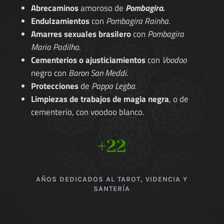
Abrecaminos
amoroso de
Pombagira.
Endulzamientos
con
Pombagira Rainha.
Amarres sexuales brasilero
con
Pombagira
Maria Padilha.
Cementerios o ajusticiamientos
con
Voodoo
negro con
Baron San Meddi.
Protecciones
de
Pappa Legba.
Limpiezas de trabajos de magia negra
, o de
cementerio, con voodoo blanco.
+22
AÑOS DEDICADOS AL TAROT, VIDENCIA Y
SANTERÍA