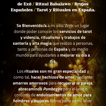
de Exú
/
Ritual Babalawo
/
Brujos
Españoles
/
Tarot y Rituales en España.
Se Bienvenido/a
a mi sitio Web; un lugar
donde poder conocer los
servicios de tarot
y videncia, ritualismo y trabajos de
santería y alta magia
que realizo a personas,
tanto a personas de
España
y de medio
mundo para ayudarles a
mejorar su día a
día
.
Los
rituales son mi gran especialidad
y
como tal,
hacer hechizos de amor
mediante
amarres amorosos
para
recuperar la pareja
,
abrecaminos
Pombagira
para el sexo o
conjuros de
endulzamientos de amor para
hombres y mujeres
forma parte de mi labor.