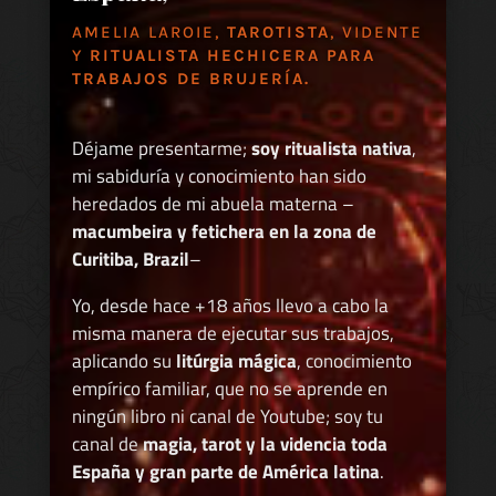
AMELIA LAROIE,
TAROTISTA
, VIDENTE
Y
RITUALISTA HECHICERA PARA
TRABAJOS DE BRUJERÍA.
Déjame presentarme;
soy ritualista nativa
,
mi sabiduría y conocimiento han sido
heredados de mi abuela materna –
macumbeira y fetichera en la zona de
Curitiba, Brazil
–
Yo, desde hace +18 años llevo a cabo la
misma manera de ejecutar sus trabajos,
aplicando su
litúrgia mágica
, conocimiento
empírico familiar, que no se aprende en
ningún libro ni canal de Youtube; soy tu
canal de
magia, tarot y la videncia toda
España y gran parte de América latina
.