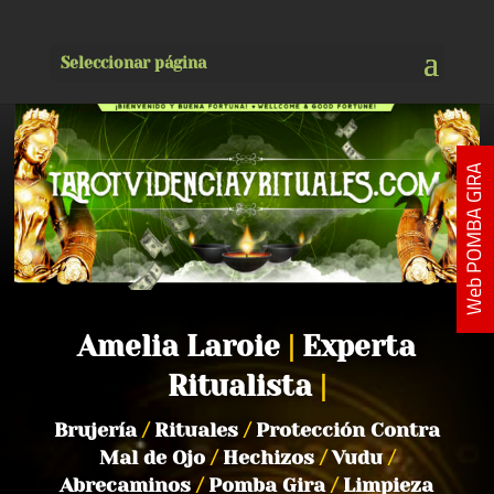
Seleccionar página
Web POMBA GIRA
Amelia Laroie
|
Experta
Ritualista
|
Brujería
/
Rituales
/
Protección Contra
Mal de Ojo
/
Hechizos
/
Vudu
/
Abrecaminos
/
Pomba Gira
/
Limpieza