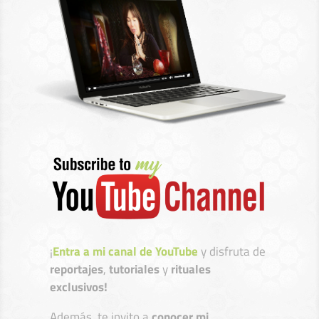
¡
Entra a mi canal de YouTube
y disfruta de
reportajes
,
tutoriales
y
rituales
exclusivos!
Además, te invito a
conocer mi