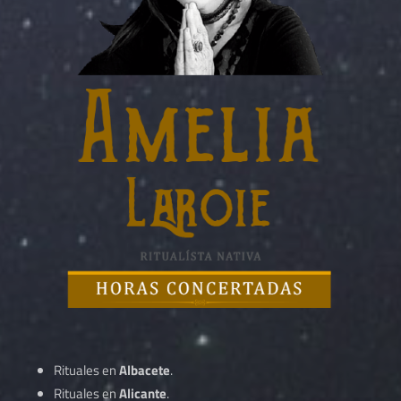
Rituales en
Albacete
.
Rituales en
Alicante
.