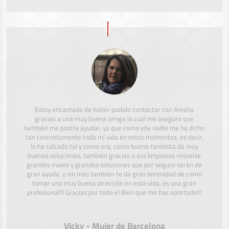
Estoy encantada de haber podido contactar con Amelia
gracias a una muy buena amiga la cual me aseguro que
también me podría ayudar, ya que como ella nadie me ha dicho
tan concretamente toda mi vida en estos momentos, es decir,
lo ha calcado tal y como era, como buena tarotista da muy
buenas soluciones, también gracias a sus limpiezas resuelve
grandes males y grandes soluciones que por seguro serán de
gran ayuda, y sin más también te da gran serenidad de como
tomar una muy buena dirección en esta vida, es una gran
profesional!!! Gracias por todo el Bien que me has aportado!!!
Vicky - Mujer de Barcelona