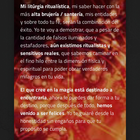
Mi litúrgia ritualística
, mi saber hacer con la
más
alta brujería / santería
, mis entidades
y sobre todo tu fé, serán la combinación del
éxito. Yo te voy a demostrar, que a pesar de
la cantidad de falsos iluminados y
estafadores,
aún existimos ritualistas y
sensitivos reales
, que sabemos caminar en
el fino hilo entre la dimensión física y
espiritual para poder obrar verdaderos
milagros en tu vida.
El que cree en la magia está destinado a
encontrarla
, ahora le puedes dar forma a tu
destino, porque después de todo,
hemos
venido a ser felices
. Yo te guiaré desde la
honestidad sin engaños para que tu
propósito se cumpla.