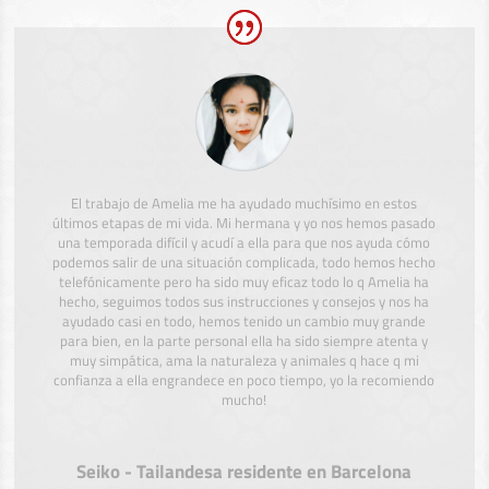
El trabajo de Amelia me ha ayudado muchísimo en estos
últimos etapas de mi vida. Mi hermana y yo nos hemos pasado
una temporada difícil y acudí a ella para que nos ayuda cómo
podemos salir de una situación complicada, todo hemos hecho
telefónicamente pero ha sido muy eficaz todo lo q Amelia ha
hecho, seguimos todos sus instrucciones y consejos y nos ha
ayudado casi en todo, hemos tenido un cambio muy grande
para bien, en la parte personal ella ha sido siempre atenta y
muy simpática, ama la naturaleza y animales q hace q mi
confianza a ella engrandece en poco tiempo, yo la recomiendo
mucho!
Seiko - Tailandesa residente en Barcelona