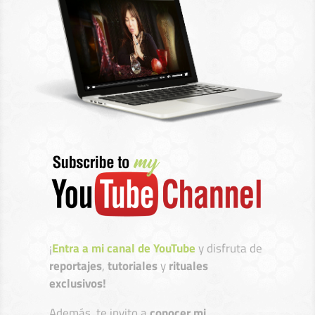
¡
Entra a mi canal de YouTube
y disfruta de
reportajes
,
tutoriales
y
rituales
exclusivos!
Además, te invito a
conocer mi