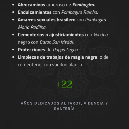
Abrecaminos
amoroso de
Pombagira.
Endulzamientos
con
Pombagira Rainha.
Amarres sexuales brasilero
con
Pombagira
Maria Padilha.
Cementerios o ajusticiamientos
con
Voodoo
negro con
Baron San Meddi.
Protecciones
de
Pappa Legba.
Limpiezas de trabajos de magia negra
, o de
cementerio, con voodoo blanco.
+22
AÑOS DEDICADOS AL TAROT, VIDENCIA Y
SANTERÍA