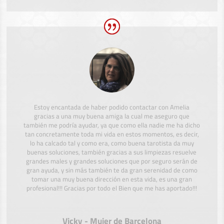
Estoy encantada de haber podido contactar con Amelia
gracias a una muy buena amiga la cual me aseguro que
también me podría ayudar, ya que como ella nadie me ha dicho
tan concretamente toda mi vida en estos momentos, es decir,
lo ha calcado tal y como era, como buena tarotista da muy
buenas soluciones, también gracias a sus limpiezas resuelve
grandes males y grandes soluciones que por seguro serán de
gran ayuda, y sin más también te da gran serenidad de como
tomar una muy buena dirección en esta vida, es una gran
profesional!!! Gracias por todo el Bien que me has aportado!!!
Vicky - Mujer de Barcelona