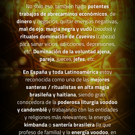
No solo eso, también hago
potentes
trabajos de abrecaminos económicos
, de
dinero
y negocios, quitar energías negativas,
mal de ojo
,
magia negra y vudú
(
voodoo
) y
rituales dominación de
Caveiras
(cabeza)
para sanar vicios, adicciones, depresiones,
etc.
Dominación de la voluntad ajena,
pareja
, jueces,
jefes
, etc.
En España y toda Latinoamérica
estoy
reconocida como una de las
mejores
santeras / ritualistas en alta magia
brasileña y haitiana
, siendo gran
conocedora de la
poderosa liturgia voodoo
y candomblé
y trabajando con las entidades
y religiones más relevantes; la energía
kimbanda
o
santería brasilera
(la que
profeso de familia) y la
energía voodoo
, en