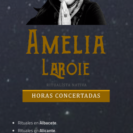
Rituales en
Albacete
.
Rituales en
Alicante
.