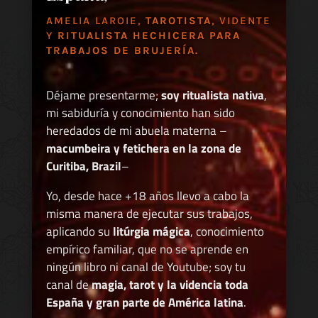
AMELIA LAROIE,
TAROTISTA
, VIDENTE
Y
RITUALISTA HECHICERA PARA
TRABAJOS DE BRUJERÍA.
Déjame presentarme;
soy ritualista nativa
,
mi sabiduría y conocimiento han sido
heredados de mi abuela materna –
macumbeira y fetichera en la zona de
Curitiba, Brazil
–
Yo, desde hace +18 años llevo a cabo la
misma manera de ejecutar sus trabajos,
aplicando su
litúrgia mágica
, conocimiento
empírico familiar, que no se aprende en
ningún libro ni canal de Youtube; soy tu
canal de
magia, tarot y la videncia toda
España y gran parte de América latina
.