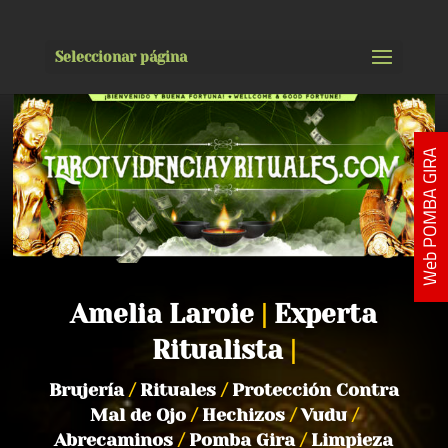
Seleccionar página
Web POMBA GIRA
Amelia Laroie
|
Experta
Ritualista
|
Brujería
/
Rituales
/
Protección Contra
Mal de Ojo
/
Hechizos
/
Vudu
/
Abrecaminos
/
Pomba Gira
/
Limpieza