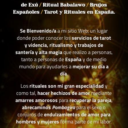
de Exú
/
Ritual Babalawo
/
Brujos
Españoles
/
Tarot y Rituales en España.
Se Bienvenido/a
a mi sitio Web; un lugar
donde poder conocer los
servicios de tarot
y videncia, ritualismo y trabajos de
santería y alta magia
que realizo a personas,
tanto a personas de
España
y de medio
mundo para ayudarles a
mejorar su día a
día
.
Los
rituales son mi gran especialidad
y
como tal,
hacer hechizos de amor
mediante
amarres amorosos
para
recuperar la pareja
,
abrecaminos
Pombagira
para el sexo o
conjuros de
endulzamientos de amor para
hombres y mujeres
forma parte de mi labor.