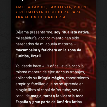
AMELIA LAROIE,
TAROTISTA
, VIDENTE
Y
RITUALISTA HECHICERA PARA
TRABAJOS DE BRUJERÍA.
Déjame presentarme;
soy ritualista nativa
,
mi sabiduría y conocimiento han sido
heredados de mi abuela materna –
macumbeira y fetichera en la zona de
Curitiba, Brazil
–
Yo, desde hace +18 años llevo a cabo la
misma manera de ejecutar sus trabajos,
aplicando su
litúrgia mágica
, conocimiento
empírico familiar, que no se aprende en
ningún libro ni canal de Youtube; soy tu
canal de
magia, tarot y la videncia toda
España y gran parte de América latina
.