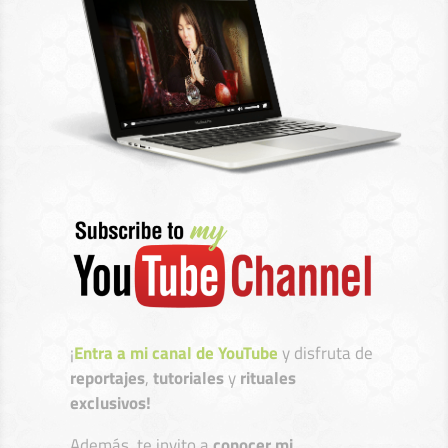
¡
Entra a mi canal de YouTube
y disfruta de
reportajes
,
tutoriales
y
rituales
exclusivos!
Además, te invito a
conocer mi