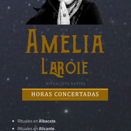
Rituales en
Albacete
.
Rituales en
Alicante
.