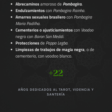
Abrecaminos
amoroso de
Pombagira.
Endulzamientos
con
Pombagira Rainha.
Amarres sexuales brasilero
con
Pombagira
Maria Padilha.
Cementerios o ajusticiamientos
con
Voodoo
negro con
Baron San Meddi.
Protecciones
de
Pappa Legba.
Limpiezas de trabajos de magia negra
, o de
cementerio, con voodoo blanco.
+22
AÑOS DEDICADOS AL TAROT, VIDENCIA Y
SANTERÍA