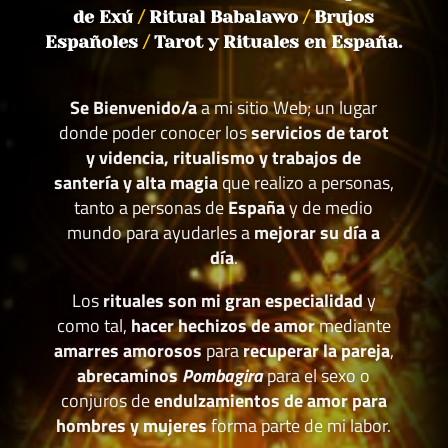
de Exú
/
Ritual Babalawo
/
Brujos
Españoles
/
Tarot y Rituales en España.
Se Bienvenido/a
a mi sitio Web; un lugar
donde poder conocer los
servicios de tarot
y videncia, ritualismo y trabajos de
santería y alta magia
que realizo a personas,
tanto a personas de
España
y de medio
mundo para ayudarles a
mejorar su día a
día
.
Los
rituales son mi gran especialidad
y
como tal,
hacer hechizos de amor
mediante
amarres amorosos
para
recuperar la pareja
,
abrecaminos
Pombagira
para el sexo o
conjuros de
endulzamientos de amor para
hombres y mujeres
forma parte de mi labor.