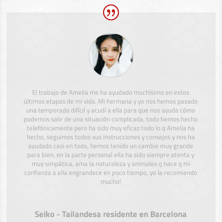
El trabajo de Amelia me ha ayudado muchísimo en estos
últimos etapas de mi vida. Mi hermana y yo nos hemos pasado
una temporada difícil y acudí a ella para que nos ayuda cómo
podemos salir de una situación complicada, todo hemos hecho
telefónicamente pero ha sido muy eficaz todo lo q Amelia ha
hecho, seguimos todos sus instrucciones y consejos y nos ha
ayudado casi en todo, hemos tenido un cambio muy grande
para bien, en la parte personal ella ha sido siempre atenta y
muy simpática, ama la naturaleza y animales q hace q mi
confianza a ella engrandece en poco tiempo, yo la recomiendo
mucho!
Seiko - Tailandesa residente en Barcelona