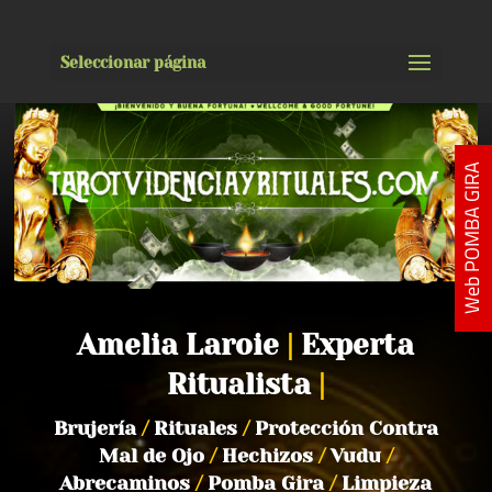
Seleccionar página
Web POMBA GIRA
Amelia Laroie
|
Experta
Ritualista
|
Brujería
/
Rituales
/
Protección Contra
Mal de Ojo
/
Hechizos
/
Vudu
/
Abrecaminos
/
Pomba Gira
/
Limpieza