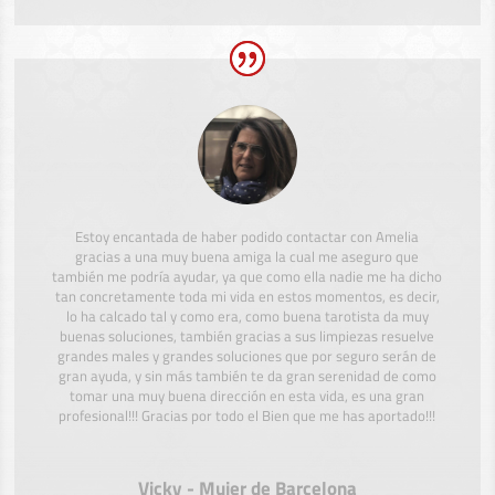
Estoy encantada de haber podido contactar con Amelia
gracias a una muy buena amiga la cual me aseguro que
también me podría ayudar, ya que como ella nadie me ha dicho
tan concretamente toda mi vida en estos momentos, es decir,
lo ha calcado tal y como era, como buena tarotista da muy
buenas soluciones, también gracias a sus limpiezas resuelve
grandes males y grandes soluciones que por seguro serán de
gran ayuda, y sin más también te da gran serenidad de como
tomar una muy buena dirección en esta vida, es una gran
profesional!!! Gracias por todo el Bien que me has aportado!!!
Vicky - Mujer de Barcelona