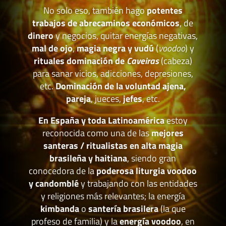
No solo eso, también hago
potentes
trabajos de abrecaminos económicos
, de
dinero
y negocios, quitar energías negativas,
mal de ojo
,
magia negra y vudú
(
voodoo
) y
rituales dominación de
Caveiras
(cabeza)
para sanar vicios, adicciones, depresiones,
etc.
Dominación de la voluntad ajena,
pareja
, jueces,
jefes
, etc.
En España y toda Latinoamérica
estoy
reconocida como una de las
mejores
santeras / ritualistas en alta magia
brasileña y haitiana
, siendo gran
conocedora de la
poderosa liturgia voodoo
y candomblé
y trabajando con las entidades
y religiones más relevantes; la energía
kimbanda
o
santería brasilera
(la que
profeso de familia) y la
energía voodoo
, en