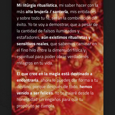
Mi litúrgia ritualística
, mi saber hacer con la
más
alta brujería / santería
, mis entidades
y sobre todo tu fé, serán la combinación del
éxito. Yo te voy a demostrar, que a pesar de
la cantidad de falsos iluminados y
estafadores,
aún existimos ritualistas y
sensitivos reales
, que sabemos caminar en
el fino hilo entre la dimensión física y
espiritual para poder obrar verdaderos
milagros en tu vida.
El que cree en la magia está destinado a
encontrarla
, ahora le puedes dar forma a tu
destino, porque después de todo,
hemos
venido a ser felices
. Yo te guiaré desde la
honestidad sin engaños para que tu
propósito se cumpla.