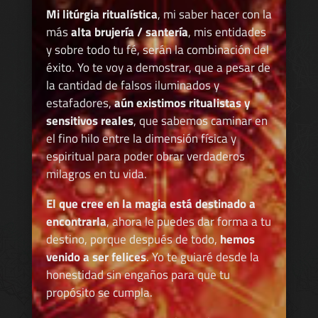
Mi litúrgia ritualística
, mi saber hacer con la
más
alta brujería / santería
, mis entidades
y sobre todo tu fé, serán la combinación del
éxito. Yo te voy a demostrar, que a pesar de
la cantidad de falsos iluminados y
estafadores,
aún existimos ritualistas y
sensitivos reales
, que sabemos caminar en
el fino hilo entre la dimensión física y
espiritual para poder obrar verdaderos
milagros en tu vida.
El que cree en la magia está destinado a
encontrarla
, ahora le puedes dar forma a tu
destino, porque después de todo,
hemos
venido a ser felices
. Yo te guiaré desde la
honestidad sin engaños para que tu
propósito se cumpla.