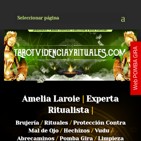
Seleccionar página
Web POMBA GIRA
Amelia Laroie
|
Experta
Ritualista
|
Brujería
/
Rituales
/
Protección Contra
Mal de Ojo
/
Hechizos
/
Vudu
/
Abrecaminos
/
Pomba Gira
/
Limpieza