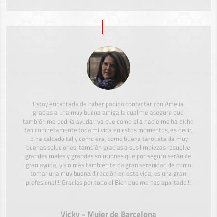
Estoy encantada de haber podido contactar con Amelia
gracias a una muy buena amiga la cual me aseguro que
también me podría ayudar, ya que como ella nadie me ha dicho
tan concretamente toda mi vida en estos momentos, es decir,
lo ha calcado tal y como era, como buena tarotista da muy
buenas soluciones, también gracias a sus limpiezas resuelve
grandes males y grandes soluciones que por seguro serán de
gran ayuda, y sin más también te da gran serenidad de como
tomar una muy buena dirección en esta vida, es una gran
profesional!!! Gracias por todo el Bien que me has aportado!!!
Vicky - Mujer de Barcelona