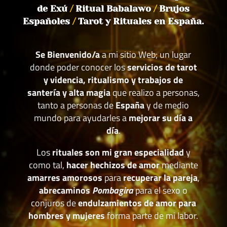
de Exú
/
Ritual Babalawo
/
Brujos
Españoles
/
Tarot y Rituales en España.
Se Bienvenido/a
a mi sitio Web; un lugar
donde poder conocer los
servicios de tarot
y videncia, ritualismo y trabajos de
santería y alta magia
que realizo a personas,
tanto a personas de
España
y de medio
mundo para ayudarles a
mejorar su día a
día
.
Los
rituales son mi gran especialidad
y
como tal,
hacer hechizos de amor
mediante
amarres amorosos
para
recuperar la pareja
,
abrecaminos
Pombagira
para el sexo o
conjuros de
endulzamientos de amor para
hombres y mujeres
forma parte de mi labor.