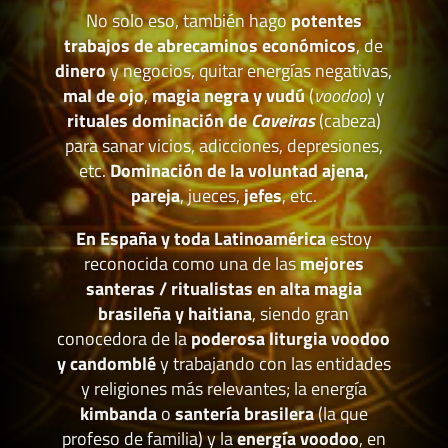
No solo eso, también hago
potentes
trabajos de abrecaminos económicos
, de
dinero
y negocios, quitar energías negativas,
mal de ojo
,
magia negra y vudú
(
voodoo
) y
rituales dominación de
Caveiras
(cabeza)
para sanar vicios, adicciones, depresiones,
etc.
Dominación de la voluntad ajena,
pareja
, jueces,
jefes
, etc.
En España y toda Latinoamérica
estoy
reconocida como una de las
mejores
santeras / ritualistas en alta magia
brasileña y haitiana
, siendo gran
conocedora de la
poderosa liturgia voodoo
y candomblé
y trabajando con las entidades
y religiones más relevantes; la energía
kimbanda
o
santería brasilera
(la que
profeso de familia) y la
energía voodoo
, en