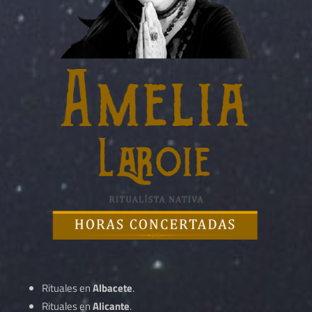
Rituales en
Albacete
.
Rituales en
Alicante
.