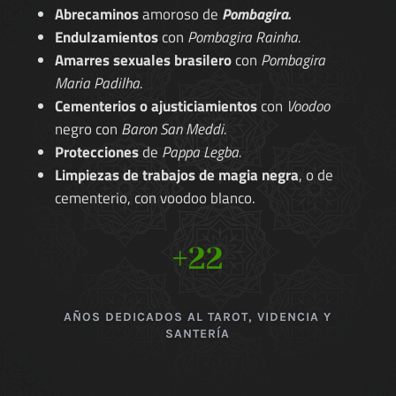
Abrecaminos
amoroso de
Pombagira.
Endulzamientos
con
Pombagira Rainha.
Amarres sexuales brasilero
con
Pombagira
Maria Padilha.
Cementerios o ajusticiamientos
con
Voodoo
negro con
Baron San Meddi.
Protecciones
de
Pappa Legba.
Limpiezas de trabajos de magia negra
, o de
cementerio, con voodoo blanco.
+22
AÑOS DEDICADOS AL TAROT, VIDENCIA Y
SANTERÍA