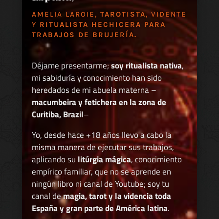
AMELIA LAROIE,
TAROTISTA
, VIDENTE
Y
RITUALISTA HECHICERA PARA
TRABAJOS DE BRUJERÍA.
Déjame presentarme;
soy ritualista nativa
,
mi sabiduría y conocimiento han sido
heredados de mi abuela materna –
macumbeira y fetichera en la zona de
Curitiba, Brazil
–
Yo, desde hace +18 años llevo a cabo la
misma manera de ejecutar sus trabajos,
aplicando su
litúrgia mágica
, conocimiento
empírico familiar, que no se aprende en
ningún libro ni canal de Youtube; soy tu
canal de
magia, tarot y la videncia toda
España y gran parte de América latina
.