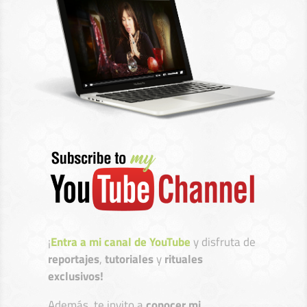
¡
Entra a mi canal de YouTube
y disfruta de
reportajes
,
tutoriales
y
rituales
exclusivos!
Además, te invito a
conocer mi