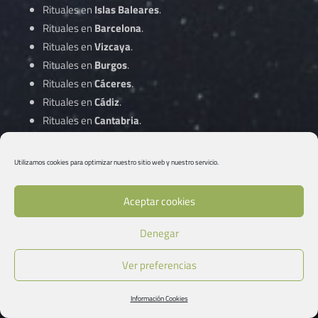
Rituales en
Islas Baleares
.
Rituales en
Barcelona
.
Rituales en
Vizcaya
.
Rituales en
Burgos
.
Rituales en
Cáceres
.
Rituales en
Cádiz
.
Rituales en
Cantabria
.
Rituales en
Castellón
.
Rituales en
Ciudad Real
.
Utilizamos cookies para optimizar nuestro sitio web y nuestro servicio.
Rituales en
Córdoba
.
Aceptar cookies
Rituales en
A Coruña
.
Denegar
Rituales en
Cuenca
.
Rituales en
Gipuzkoa
.
Ver preferencias
Rituales en
Girona
.
Rituales en
Granada
.
Información Cookies