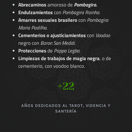
Abrecaminos
amoroso de
Pombagira.
Endulzamientos
con
Pombagira Rainha.
Amarres sexuales brasilero
con
Pombagira
Maria Padilha.
Cementerios o ajusticiamientos
con
Voodoo
negro con
Baron San Meddi.
Protecciones
de
Pappa Legba.
Limpiezas de trabajos de magia negra
, o de
cementerio, con voodoo blanco.
+22
AÑOS DEDICADOS AL TAROT, VIDENCIA Y
SANTERÍA