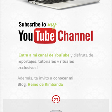
¡
Entra a mi canal de YouTube
y disfruta de
reportajes
,
tutoriales
y
rituales
exclusivos!
Además, te invito a
conocer mi
Blog
,
Reino de Kimbanda