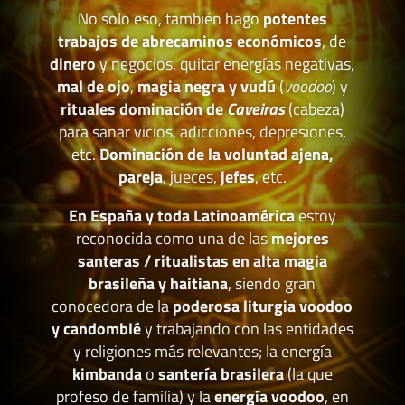
No solo eso, también hago
potentes
trabajos de abrecaminos económicos
, de
dinero
y negocios, quitar energías negativas,
mal de ojo
,
magia negra y vudú
(
voodoo
) y
rituales dominación de
Caveiras
(cabeza)
para sanar vicios, adicciones, depresiones,
etc.
Dominación de la voluntad ajena,
pareja
, jueces,
jefes
, etc.
En España y toda Latinoamérica
estoy
reconocida como una de las
mejores
santeras / ritualistas en alta magia
brasileña y haitiana
, siendo gran
conocedora de la
poderosa liturgia voodoo
y candomblé
y trabajando con las entidades
y religiones más relevantes; la energía
kimbanda
o
santería brasilera
(la que
profeso de familia) y la
energía voodoo
, en