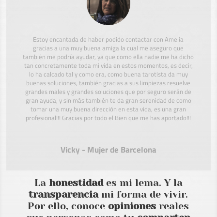
Estoy encantada de haber podido contactar con Amelia
gracias a una muy buena amiga la cual me aseguro que
también me podría ayudar, ya que como ella nadie me ha dicho
tan concretamente toda mi vida en estos momentos, es decir,
lo ha calcado tal y como era, como buena tarotista da muy
buenas soluciones, también gracias a sus limpiezas resuelve
grandes males y grandes soluciones que por seguro serán de
gran ayuda, y sin más también te da gran serenidad de como
tomar una muy buena dirección en esta vida, es una gran
profesional!!! Gracias por todo el Bien que me has aportado!!!
Vicky - Mujer de Barcelona
La
honestidad
es mi lema. Y la
transparencia
mi forma de vivir.
Por ello, conoce
opiniones
reales