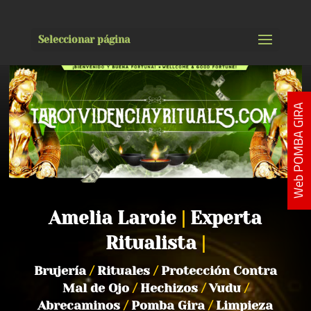
Seleccionar página
Web POMBA GIRA
Amelia Laroie
|
Experta
Ritualista
|
Brujería
/
Rituales
/
Protección Contra
Mal de Ojo
/
Hechizos
/
Vudu
/
Abrecaminos
/
Pomba Gira
/
Limpieza