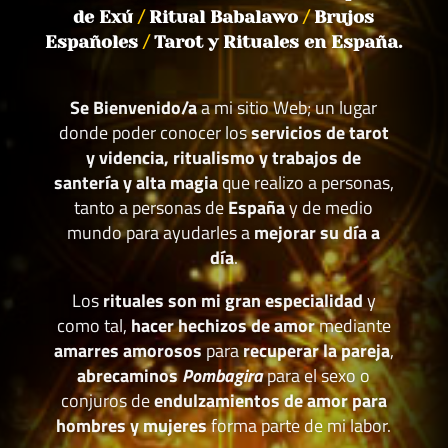
de Exú
/
Ritual Babalawo
/
Brujos
Españoles
/
Tarot y Rituales en España.
Se Bienvenido/a
a mi sitio Web; un lugar
donde poder conocer los
servicios de tarot
y videncia, ritualismo y trabajos de
santería y alta magia
que realizo a personas,
tanto a personas de
España
y de medio
mundo para ayudarles a
mejorar su día a
día
.
Los
rituales son mi gran especialidad
y
como tal,
hacer hechizos de amor
mediante
amarres amorosos
para
recuperar la pareja
,
abrecaminos
Pombagira
para el sexo o
conjuros de
endulzamientos de amor para
hombres y mujeres
forma parte de mi labor.