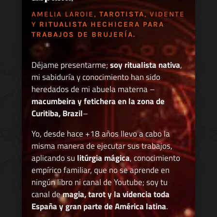
AMELIA LAROIE,
TAROTISTA
, VIDENTE
Y
RITUALISTA HECHICERA PARA
TRABAJOS DE BRUJERÍA.
Déjame presentarme;
soy ritualista nativa
,
mi sabiduría y conocimiento han sido
heredados de mi abuela materna –
macumbeira y fetichera en la zona de
Curitiba, Brazil
–
Yo, desde hace +18 años llevo a cabo la
misma manera de ejecutar sus trabajos,
aplicando su
litúrgia mágica
, conocimiento
empírico familiar, que no se aprende en
ningún libro ni canal de Youtube; soy tu
canal de
magia, tarot y la videncia toda
España y gran parte de América latina
.