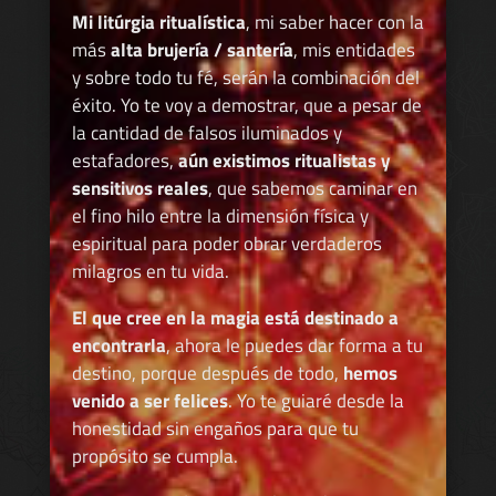
Mi litúrgia ritualística
, mi saber hacer con la
más
alta brujería / santería
, mis entidades
y sobre todo tu fé, serán la combinación del
éxito. Yo te voy a demostrar, que a pesar de
la cantidad de falsos iluminados y
estafadores,
aún existimos ritualistas y
sensitivos reales
, que sabemos caminar en
el fino hilo entre la dimensión física y
espiritual para poder obrar verdaderos
milagros en tu vida.
El que cree en la magia está destinado a
encontrarla
, ahora le puedes dar forma a tu
destino, porque después de todo,
hemos
venido a ser felices
. Yo te guiaré desde la
honestidad sin engaños para que tu
propósito se cumpla.