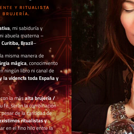
DENTE Y
RITUALISTA
 BRUJERÍA.
ativa
, mi sabiduría y
mi abuela materna –
Curitiba, Brazil
–
o la misma manera de
túrgia mágica
, conocimiento
n ningún libro ni canal de
y la videncia toda España y
r con la más
alta brujería /
tu fé, serán la combinación
a pesar de la cantidad de
existimos ritualistas y
 en el fino hilo entre la