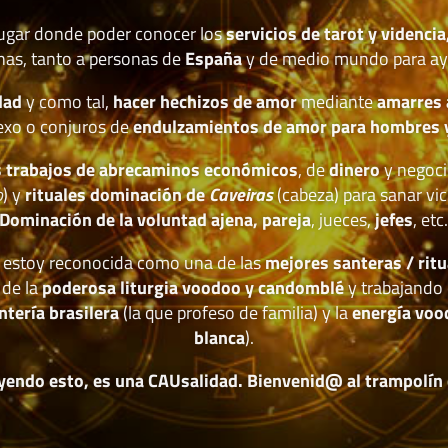
lugar donde poder conocer los
servicios de tarot y videncia
nas, tanto a personas de
España
y de medio mundo para ay
dad
y como tal,
hacer hechizos de amor
mediante
amarres
exo o conjuros de
endulzamientos de amor para hombres 
 trabajos de abrecaminos económicos
, de
dinero
y negoci
o
) y
rituales dominación de
Caveiras
(cabeza) para sanar vic
Dominación de la voluntad ajena, pareja
, jueces,
jefes
, etc
estoy reconocida como una de las
mejores santeras / ritu
 de la
poderosa liturgia voodoo y candomblé
y trabajando 
ntería brasilera
(la que profeso de familia) y la
energía voo
blanca
).
yendo esto, es una CAUsalidad. Bienvenid@ al trampolín de