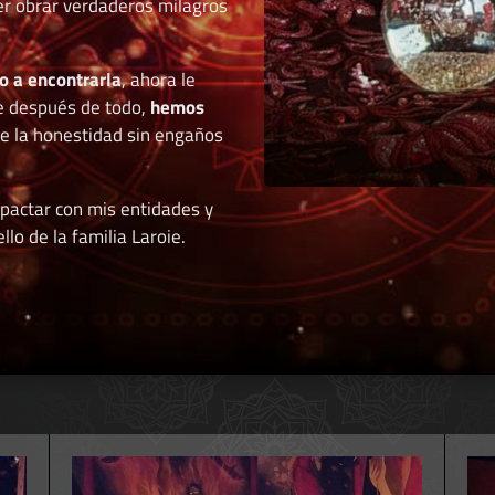
der obrar verdaderos milagros
o a encontrarla
, ahora le
e después de todo,
hemos
de la honestidad sin engaños
 pactar con mis entidades y
llo de la familia Laroie.