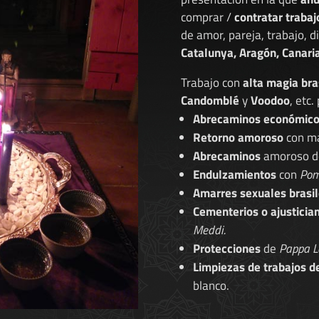
comprar /
contratar trabaj
de amor, pareja, trabajo, 
Catalunya, Aragón, Canaria
Trabajo con
alta magia bra
Candomblé
y
Voodoo
, etc.
Abrecaminos económic
Retorno amoroso
con ma
Abrecaminos
amoroso 
Endulzamientos
con
Pom
Amarres sexuales brasil
Cementerios o ajusticia
Meddi.
Protecciones
de
Pappa L
Limpiezas de trabajos d
blanco.