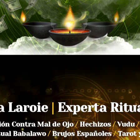
a Laroie
|
Experta Ritu
ión Contra Mal de Ojo
/
Hechizos
/
Vudu
/
tual Babalawo
/
Brujos Españoles
/
Tarot 