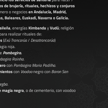
os de brujería, rituales, hechizos y conjuros
dinero o negocios
en Andalucía, Madrid,
s, Baleares, Euskadi, Navarra o Galicia.
sileña
, energías
Kimbanda
y
Vudú
; religión
 para realizar rituales de:
os
(
Exú Trancarúa
/
Desatrancarúa
)
gia roja.
de
Pombagira.
bagira Rainha.
ero
con
Pombagira Maria Padilha.
mientos
con
Voodoo
negro con
Baron San
egba.
e magia negra
, o de cementerio, con voodoo