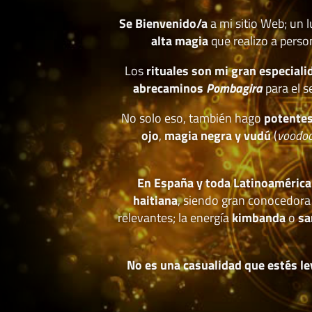
Se Bienvenido/a
a mi sitio Web; un 
alta magia
que realizo a perso
Los
rituales son mi gran especiali
abrecaminos
Pombagira
para el s
No solo eso, también hago
potentes
ojo
,
magia negra y vudú
(
voodo
En España y toda Latinoamérica
haitiana
, siendo gran conocedora
relevantes; la energía
kimbanda
o
sa
No es una casualidad que estés le