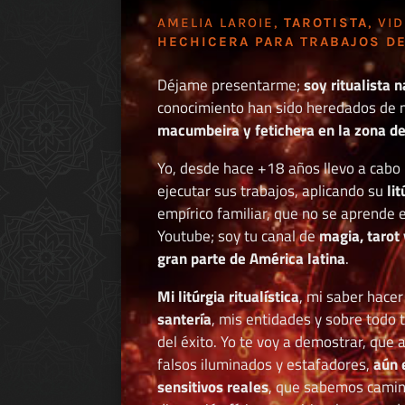
AMELIA LAROIE,
TAROTISTA
, VI
HECHICERA PARA TRABAJOS DE
Déjame presentarme;
soy ritualista n
conocimiento han sido heredados de 
macumbeira y fetichera en la zona de 
Yo, desde hace +18 años llevo a cab
ejecutar sus trabajos, aplicando su
li
empírico familiar, que no se aprende e
Youtube; soy tu canal de
magia, tarot 
gran parte de América latina
.
Mi litúrgia ritualística
, mi saber hace
santería
, mis entidades y sobre todo 
del éxito. Yo te voy a demostrar, que 
falsos iluminados y estafadores,
aún 
sensitivos reales
, que sabemos caminar