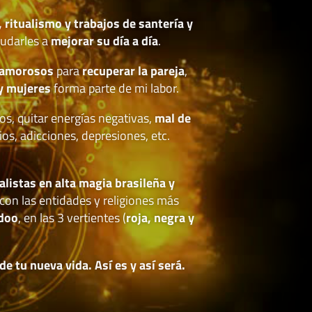
, ritualismo y trabajos de santería y
udarles a
mejorar su día a día
.
 amorosos
para
recuperar la pareja
,
y mujeres
forma parte de mi labor.
os, quitar energías negativas,
mal de
ios, adicciones, depresiones, etc.
.
alistas en alta magia brasileña y
con las entidades y religiones más
doo
, en las 3 vertientes (
roja, negra y
 tu nueva vida. Así es y así será.