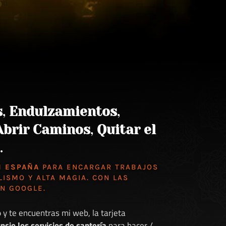
s
,
Endulzamientos
,
Abrir Caminos
,
Quitar el
.
N ESPAÑA
PARA ENCARGAR TRABAJOS
LISMO Y ALTA MAGIA. CON LAS
EN GOOGLE
.
o
y te encuentras mi web, la tarjeta
ncio los servicios de santería
para hacer /