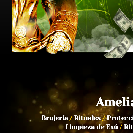
Ameli
Brujería
/
Rituales
/
Protecc
Limpieza de Exú
/
Ri