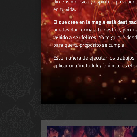
dimensión física y espiritual para po
en tu vida.
El que cree en la magia está destinad
puedes dar forma a tu destino, porqu
venido a ser felices
. Yo te guiaré des
para que tu propósito se cumpla.
Esta manera de ejecutar los trabajos,
aplicar una metodología única, es el se