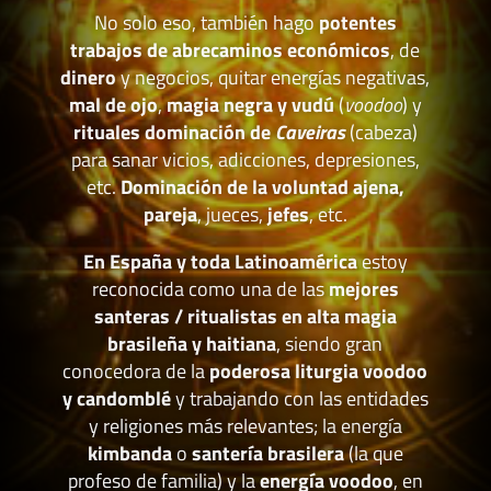
No solo eso, también hago
potentes
trabajos de abrecaminos económicos
, de
dinero
y negocios, quitar energías negativas,
mal de ojo
,
magia negra y vudú
(
voodoo
) y
rituales dominación de
Caveiras
(cabeza)
para sanar vicios, adicciones, depresiones,
etc.
Dominación de la voluntad ajena,
pareja
, jueces,
jefes
, etc.
En España y toda Latinoamérica
estoy
reconocida como una de las
mejores
santeras / ritualistas en alta magia
brasileña y haitiana
, siendo gran
conocedora de la
poderosa liturgia voodoo
y candomblé
y trabajando con las entidades
y religiones más relevantes; la energía
kimbanda
o
santería brasilera
(la que
profeso de familia) y la
energía voodoo
, en