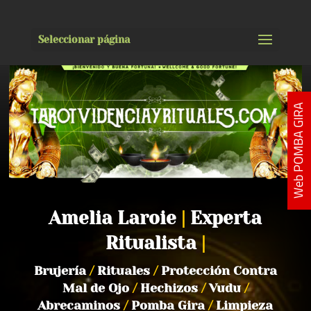
Seleccionar página
Web POMBA GIRA
Amelia Laroie
|
Experta
Ritualista
|
Brujería
/
Rituales
/
Protección Contra
Mal de Ojo
/
Hechizos
/
Vudu
/
Abrecaminos
/
Pomba Gira
/
Limpieza