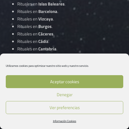
Rituales en
Islas Baleares
.
Rituales en
Barcelona
.
Rituales en
Vizcaya
.
Rituales en
Burgos
.
Rituales en
Cáceres
.
Rituales en
Cádiz
.
Rituales en
Cantabria
.
Rituales en
Castellón
.
Rituales en
Ciudad Real
.
Utilizamos cookies para optimizar nuestro sitio web y nuestro servicio.
Rituales en
Córdoba
.
Aceptar cookies
Rituales en
A Coruña
.
Denegar
Rituales en
Cuenca
.
Rituales en
Gipuzkoa
.
Ver preferencias
Rituales en
Girona
.
Rituales en
Granada
.
Información Cookies