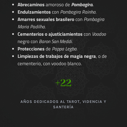
Abrecaminos
amoroso de
Pombagira.
Endulzamientos
con
Pombagira Rainha.
Amarres sexuales brasilero
con
Pombagira
Maria Padilha.
Cementerios o ajusticiamientos
con
Voodoo
negro con
Baron San Meddi.
Protecciones
de
Pappa Legba.
Limpiezas de trabajos de magia negra
, o de
cementerio, con voodoo blanco.
+22
AÑOS DEDICADOS AL TAROT, VIDENCIA Y
SANTERÍA