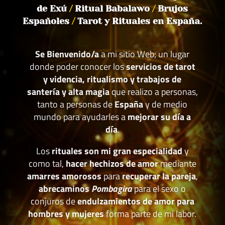
de Exú
/
Ritual Babalawo
/
Brujos
Españoles
/
Tarot y Rituales en España.
Se Bienvenido/a
a mi sitio Web; un lugar
donde poder conocer los
servicios de tarot
y videncia, ritualismo y trabajos de
santería y alta magia
que realizo a personas,
tanto a personas de
España
y de medio
mundo para ayudarles a
mejorar su día a
día
.
Los
rituales son mi gran especialidad
y
como tal,
hacer hechizos de amor
mediante
amarres amorosos
para
recuperar la pareja
,
abrecaminos
Pombagira
para el sexo o
conjuros de
endulzamientos de amor para
hombres y mujeres
forma parte de mi labor.