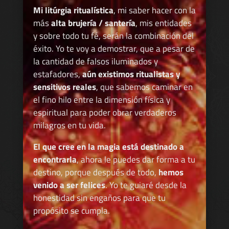
Mi litúrgia ritualística
, mi saber hacer con la
más
alta brujería / santería
, mis entidades
y sobre todo tu fé, serán la combinación del
éxito. Yo te voy a demostrar, que a pesar de
la cantidad de falsos iluminados y
estafadores,
aún existimos ritualistas y
sensitivos reales
, que sabemos caminar en
el fino hilo entre la dimensión física y
espiritual para poder obrar verdaderos
milagros en tu vida.
El que cree en la magia está destinado a
encontrarla
, ahora le puedes dar forma a tu
destino, porque después de todo,
hemos
venido a ser felices
. Yo te guiaré desde la
honestidad sin engaños para que tu
propósito se cumpla.