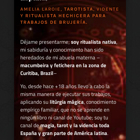
AMELIA LAROIE,
TAROTISTA
, VIDENTE
Y
RITUALISTA HECHICERA PARA
TRABAJOS DE BRUJERÍA.
Déjame presentarme;
soy ritualista nativa
,
mi sabiduría y conocimiento han sido
heredados de mi abuela materna –
macumbeira y fetichera en la zona de
Curitiba, Brazil
–
Yo, desde hace +18 años llevo a cabo la
misma manera de ejecutar sus trabajos,
aplicando su
litúrgia mágica
, conocimiento
empírico familiar, que no se aprende en
ningún libro ni canal de Youtube; soy tu
canal de
magia, tarot y la videncia toda
España y gran parte de América latina
.