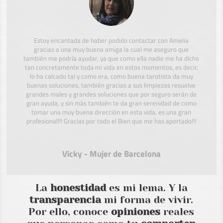
Estoy encantada de haber podido contactar con Amelia
gracias a una muy buena amiga la cual me aseguro que
también me podría ayudar, ya que como ella nadie me ha dicho
tan concretamente toda mi vida en estos momentos, es decir,
lo ha calcado tal y como era, como buena tarotista da muy
buenas soluciones, también gracias a sus limpiezas resuelve
grandes males y grandes soluciones que por seguro serán de
gran ayuda, y sin más también te da gran serenidad de como
tomar una muy buena dirección en esta vida, es una gran
profesional!!! Gracias por todo el Bien que me has aportado!!!
Vicky - Mujer de Barcelona
La
honestidad
es mi lema. Y la
transparencia
mi forma de vivir.
Por ello, conoce
opiniones
reales