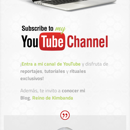
¡
Entra a mi canal de YouTube
y disfruta de
reportajes
,
tutoriales
y
rituales
exclusivos!
Además, te invito a
conocer mi
Blog
,
Reino de Kimbanda