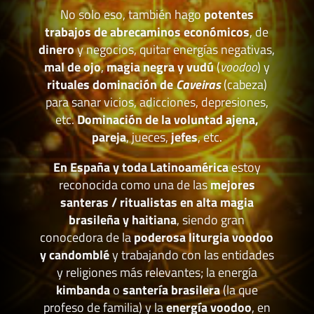
No solo eso, también hago
potentes
trabajos de abrecaminos económicos
, de
dinero
y negocios, quitar energías negativas,
mal de ojo
,
magia negra y vudú
(
voodoo
) y
rituales dominación de
Caveiras
(cabeza)
para sanar vicios, adicciones, depresiones,
etc.
Dominación de la voluntad ajena,
pareja
, jueces,
jefes
, etc.
En España y toda Latinoamérica
estoy
reconocida como una de las
mejores
santeras / ritualistas en alta magia
brasileña y haitiana
, siendo gran
conocedora de la
poderosa liturgia voodoo
y candomblé
y trabajando con las entidades
y religiones más relevantes; la energía
kimbanda
o
santería brasilera
(la que
profeso de familia) y la
energía voodoo
, en