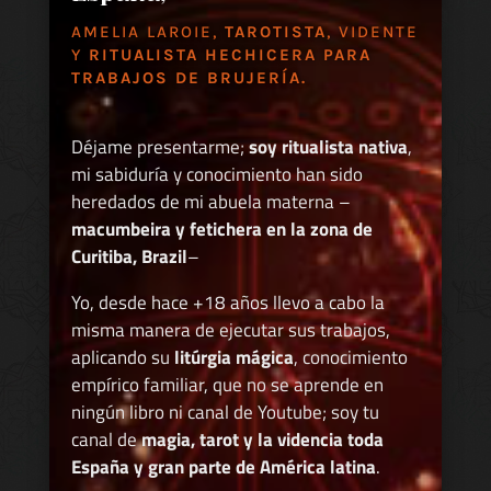
AMELIA LAROIE,
TAROTISTA
, VIDENTE
Y
RITUALISTA HECHICERA PARA
TRABAJOS DE BRUJERÍA.
Déjame presentarme;
soy ritualista nativa
,
mi sabiduría y conocimiento han sido
heredados de mi abuela materna –
macumbeira y fetichera en la zona de
Curitiba, Brazil
–
Yo, desde hace +18 años llevo a cabo la
misma manera de ejecutar sus trabajos,
aplicando su
litúrgia mágica
, conocimiento
empírico familiar, que no se aprende en
ningún libro ni canal de Youtube; soy tu
canal de
magia, tarot y la videncia toda
España y gran parte de América latina
.