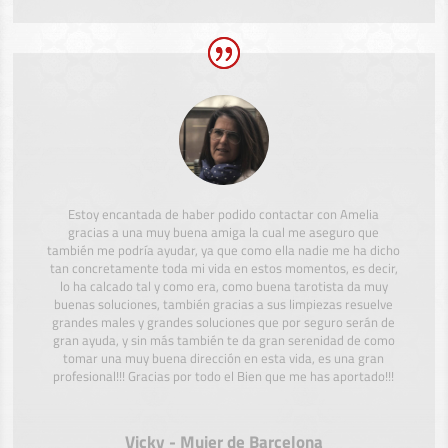
Estoy encantada de haber podido contactar con Amelia
gracias a una muy buena amiga la cual me aseguro que
también me podría ayudar, ya que como ella nadie me ha dicho
tan concretamente toda mi vida en estos momentos, es decir,
lo ha calcado tal y como era, como buena tarotista da muy
buenas soluciones, también gracias a sus limpiezas resuelve
grandes males y grandes soluciones que por seguro serán de
gran ayuda, y sin más también te da gran serenidad de como
tomar una muy buena dirección en esta vida, es una gran
profesional!!! Gracias por todo el Bien que me has aportado!!!
Vicky - Mujer de Barcelona