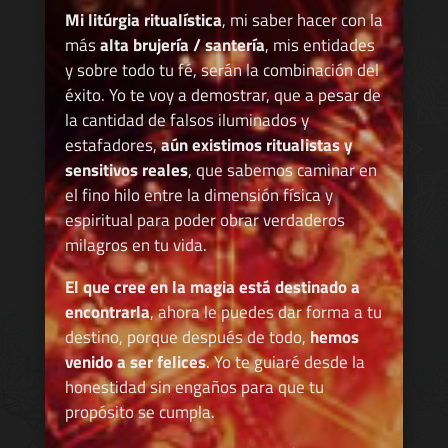
Mi litúrgia ritualística
, mi saber hacer con la
más
alta brujería / santería
, mis entidades
y sobre todo tu fé, serán la combinación del
éxito. Yo te voy a demostrar, que a pesar de
la cantidad de falsos iluminados y
estafadores,
aún existimos ritualistas y
sensitivos reales
, que sabemos caminar en
el fino hilo entre la dimensión física y
espiritual para poder obrar verdaderos
milagros en tu vida.
El que cree en la magia está destinado a
encontrarla
, ahora le puedes dar forma a tu
destino, porque después de todo,
hemos
venido a ser felices
. Yo te guiaré desde la
honestidad sin engaños para que tu
propósito se cumpla.