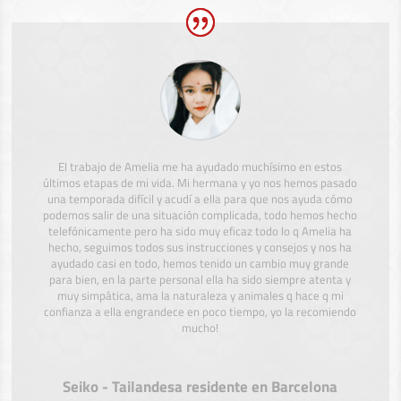
El trabajo de Amelia me ha ayudado muchísimo en estos
últimos etapas de mi vida. Mi hermana y yo nos hemos pasado
una temporada difícil y acudí a ella para que nos ayuda cómo
podemos salir de una situación complicada, todo hemos hecho
telefónicamente pero ha sido muy eficaz todo lo q Amelia ha
hecho, seguimos todos sus instrucciones y consejos y nos ha
ayudado casi en todo, hemos tenido un cambio muy grande
para bien, en la parte personal ella ha sido siempre atenta y
muy simpática, ama la naturaleza y animales q hace q mi
confianza a ella engrandece en poco tiempo, yo la recomiendo
mucho!
Seiko - Tailandesa residente en Barcelona