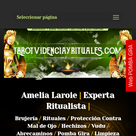
Seleccionar página
Web POMBA GIRA
Amelia Laroie
|
Experta
Ritualista
|
Brujería
/
Rituales
/
Protección Contra
Mal de Ojo
/
Hechizos
/
Vudu
/
Abrecaminos
/
Pomba Gira
/
Limpieza