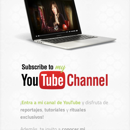
¡
Entra a mi canal de YouTube
y disfruta de
reportajes
,
tutoriales
y
rituales
exclusivos!
Además, te invito a
conocer mi