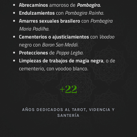
Abrecaminos
amoroso de
Pombagira.
Endulzamientos
con
Pombagira Rainha.
Amarres sexuales brasilero
con
Pombagira
Maria Padilha.
Cementerios o ajusticiamientos
con
Voodoo
negro con
Baron San Meddi.
Protecciones
de
Pappa Legba.
Limpiezas de trabajos de magia negra
, o de
cementerio, con voodoo blanco.
+22
AÑOS DEDICADOS AL TAROT, VIDENCIA Y
SANTERÍA