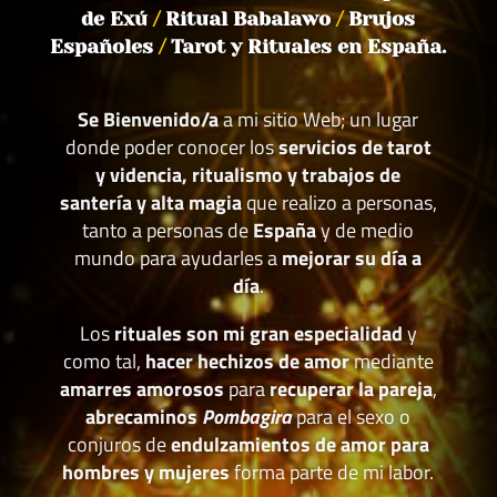
de Exú
/
Ritual Babalawo
/
Brujos
Españoles
/
Tarot y Rituales en España.
Se Bienvenido/a
a mi sitio Web; un lugar
donde poder conocer los
servicios de tarot
y videncia, ritualismo y trabajos de
santería y alta magia
que realizo a personas,
tanto a personas de
España
y de medio
mundo para ayudarles a
mejorar su día a
día
.
Los
rituales son mi gran especialidad
y
como tal,
hacer hechizos de amor
mediante
amarres amorosos
para
recuperar la pareja
,
abrecaminos
Pombagira
para el sexo o
conjuros de
endulzamientos de amor para
hombres y mujeres
forma parte de mi labor.