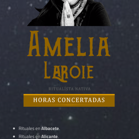
Rituales en
Albacete
.
Rituales en
Alicante
.