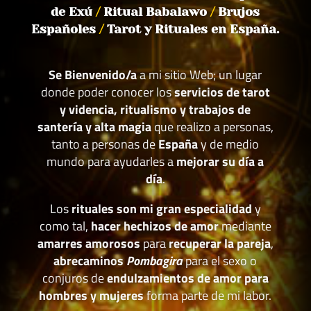
de Exú
/
Ritual Babalawo
/
Brujos
Españoles
/
Tarot y Rituales en España.
Se Bienvenido/a
a mi sitio Web; un lugar
donde poder conocer los
servicios de tarot
y videncia, ritualismo y trabajos de
santería y alta magia
que realizo a personas,
tanto a personas de
España
y de medio
mundo para ayudarles a
mejorar su día a
día
.
Los
rituales son mi gran especialidad
y
como tal,
hacer hechizos de amor
mediante
amarres amorosos
para
recuperar la pareja
,
abrecaminos
Pombagira
para el sexo o
conjuros de
endulzamientos de amor para
hombres y mujeres
forma parte de mi labor.