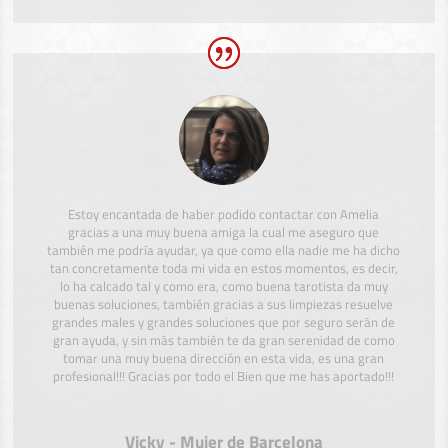
Estoy encantada de haber podido contactar con Amelia
gracias a una muy buena amiga la cual me aseguro que
también me podría ayudar, ya que como ella nadie me ha dicho
tan concretamente toda mi vida en estos momentos, es decir,
lo ha calcado tal y como era, como buena tarotista da muy
buenas soluciones, también gracias a sus limpiezas resuelve
grandes males y grandes soluciones que por seguro serán de
gran ayuda, y sin más también te da gran serenidad de como
tomar una muy buena dirección en esta vida, es una gran
profesional!!! Gracias por todo el Bien que me has aportado!!!
Vicky - Mujer de Barcelona