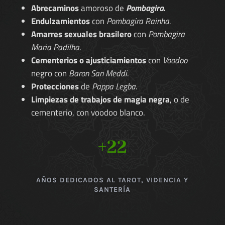
Abrecaminos
amoroso de
Pombagira.
Endulzamientos
con
Pombagira Rainha.
Amarres sexuales brasilero
con
Pombagira
Maria Padilha.
Cementerios o ajusticiamientos
con
Voodoo
negro con
Baron San Meddi.
Protecciones
de
Pappa Legba.
Limpiezas de trabajos de magia negra
, o de
cementerio, con voodoo blanco.
+22
AÑOS DEDICADOS AL TAROT, VIDENCIA Y
SANTERÍA