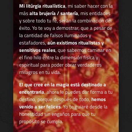
Mi litúrgia ritualística
, mi saber hacer con la
más
alta brujería / santería
, mis entidades
y sobre todo tu fé, serán la combinación del
éxito. Yo te voy a demostrar, que a pesar de
la cantidad de falsos iluminados y
estafadores,
aún existimos ritualistas y
sensitivos reales
, que sabemos caminar en
el fino hilo entre la dimensión física y
espiritual para poder obrar verdaderos
milagros en tu vida.
El que cree en la magia está destinado a
encontrarla
, ahora le puedes dar forma a tu
destino, porque después de todo,
hemos
venido a ser felices
. Yo te guiaré desde la
honestidad sin engaños para que tu
propósito se cumpla.