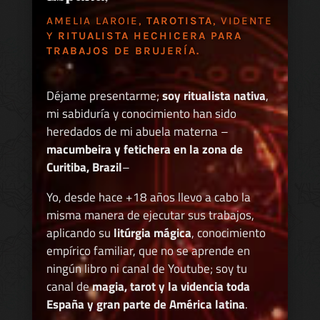
AMELIA LAROIE,
TAROTISTA
, VIDENTE
Y
RITUALISTA HECHICERA PARA
TRABAJOS DE BRUJERÍA.
Déjame presentarme;
soy ritualista nativa
,
mi sabiduría y conocimiento han sido
heredados de mi abuela materna –
macumbeira y fetichera en la zona de
Curitiba, Brazil
–
Yo, desde hace +18 años llevo a cabo la
misma manera de ejecutar sus trabajos,
aplicando su
litúrgia mágica
, conocimiento
empírico familiar, que no se aprende en
ningún libro ni canal de Youtube; soy tu
canal de
magia, tarot y la videncia toda
España y gran parte de América latina
.