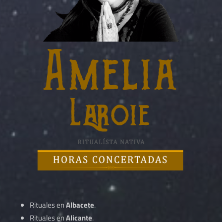
Rituales en
Albacete
.
Rituales en
Alicante
.