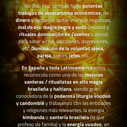
No solo eso, también hago
potentes
trabajos de abrecaminos económicos
, de
dinero
y negocios, quitar energías negativas,
mal de ojo
,
magia negra y vudú
(
voodoo
) y
rituales dominación de
Caveiras
(cabeza)
para sanar vicios, adicciones, depresiones,
etc.
Dominación de la voluntad ajena,
pareja
, jueces,
jefes
, etc.
En España y toda Latinoamérica
estoy
reconocida como una de las
mejores
santeras / ritualistas en alta magia
brasileña y haitiana
, siendo gran
conocedora de la
poderosa liturgia voodoo
y candomblé
y trabajando con las entidades
y religiones más relevantes; la energía
kimbanda
o
santería brasilera
(la que
profeso de familia) y la
energía voodoo
, en