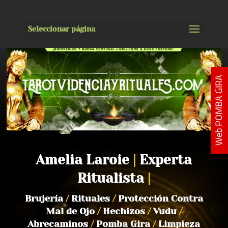
Seleccionar página
Web POMBA GIRA
Amelia Laroie
|
Experta
Ritualista
|
Brujería
/
Rituales
/
Protección Contra
Mal de Ojo
/
Hechizos
/
Vudu
/
Abrecaminos
/
Pomba Gira
/
Limpieza