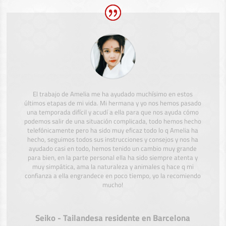
El trabajo de Amelia me ha ayudado muchísimo en estos
últimos etapas de mi vida. Mi hermana y yo nos hemos pasado
una temporada difícil y acudí a ella para que nos ayuda cómo
podemos salir de una situación complicada, todo hemos hecho
telefónicamente pero ha sido muy eficaz todo lo q Amelia ha
hecho, seguimos todos sus instrucciones y consejos y nos ha
ayudado casi en todo, hemos tenido un cambio muy grande
para bien, en la parte personal ella ha sido siempre atenta y
muy simpática, ama la naturaleza y animales q hace q mi
confianza a ella engrandece en poco tiempo, yo la recomiendo
mucho!
Seiko - Tailandesa residente en Barcelona