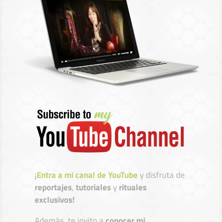
¡
Entra a mi canal de YouTube
y disfruta de
reportajes
,
tutoriales
y
rituales
exclusivos!
Además, te invito a
conocer mi