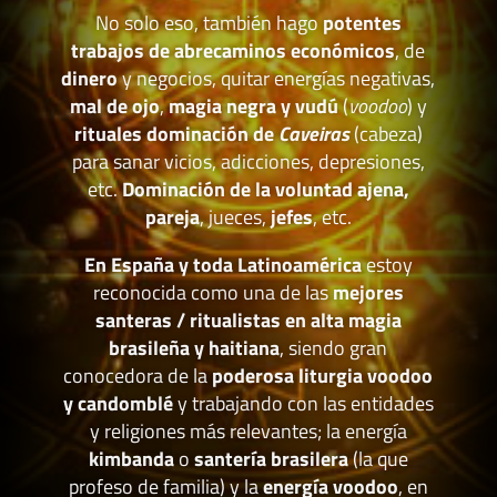
No solo eso, también hago
potentes
trabajos de abrecaminos económicos
, de
dinero
y negocios, quitar energías negativas,
mal de ojo
,
magia negra y vudú
(
voodoo
) y
rituales dominación de
Caveiras
(cabeza)
para sanar vicios, adicciones, depresiones,
etc.
Dominación de la voluntad ajena,
pareja
, jueces,
jefes
, etc.
En España y toda Latinoamérica
estoy
reconocida como una de las
mejores
santeras / ritualistas en alta magia
brasileña y haitiana
, siendo gran
conocedora de la
poderosa liturgia voodoo
y candomblé
y trabajando con las entidades
y religiones más relevantes; la energía
kimbanda
o
santería brasilera
(la que
profeso de familia) y la
energía voodoo
, en