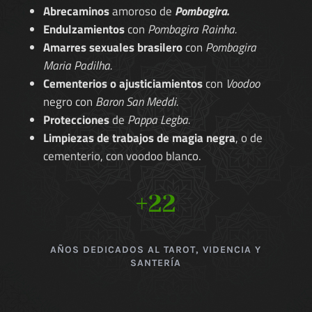
Abrecaminos
amoroso de
Pombagira.
Endulzamientos
con
Pombagira Rainha.
Amarres sexuales brasilero
con
Pombagira
Maria Padilha.
Cementerios o ajusticiamientos
con
Voodoo
negro con
Baron San Meddi.
Protecciones
de
Pappa Legba.
Limpiezas de trabajos de magia negra
, o de
cementerio, con voodoo blanco.
+22
AÑOS DEDICADOS AL TAROT, VIDENCIA Y
SANTERÍA