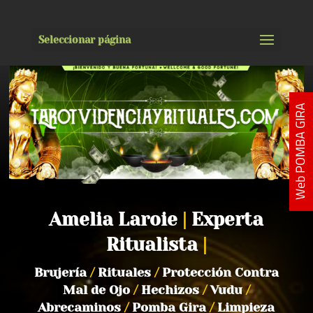
Seleccionar página
Web POMBA GIRA
Amelia Laroie
|
Experta
Ritualista
|
Brujería
/
Rituales
/
Protección Contra
Mal de Ojo
/
Hechizos
/
Vudu
/
Abrecaminos
/
Pomba Gira
/
Limpieza