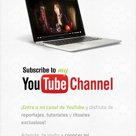
¡
Entra a mi canal de YouTube
y disfruta de
reportajes
,
tutoriales
y
rituales
exclusivos!
Además, te invito a
conocer mi