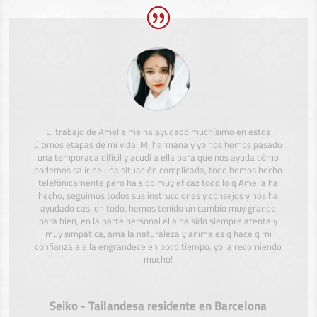
El trabajo de Amelia me ha ayudado muchísimo en estos
últimos etapas de mi vida. Mi hermana y yo nos hemos pasado
una temporada difícil y acudí a ella para que nos ayuda cómo
podemos salir de una situación complicada, todo hemos hecho
telefónicamente pero ha sido muy eficaz todo lo q Amelia ha
hecho, seguimos todos sus instrucciones y consejos y nos ha
ayudado casi en todo, hemos tenido un cambio muy grande
para bien, en la parte personal ella ha sido siempre atenta y
muy simpática, ama la naturaleza y animales q hace q mi
confianza a ella engrandece en poco tiempo, yo la recomiendo
mucho!
Seiko - Tailandesa residente en Barcelona