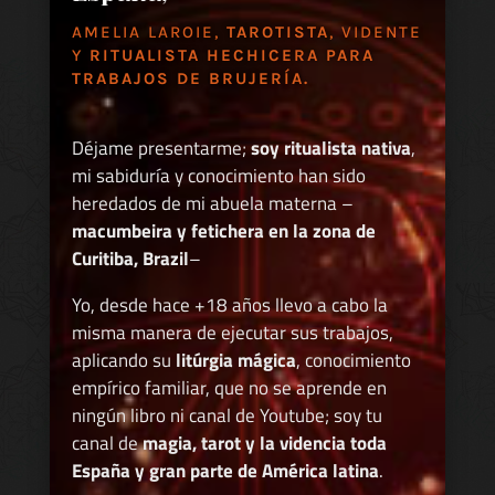
AMELIA LAROIE,
TAROTISTA
, VIDENTE
Y
RITUALISTA HECHICERA PARA
TRABAJOS DE BRUJERÍA.
Déjame presentarme;
soy ritualista nativa
,
mi sabiduría y conocimiento han sido
heredados de mi abuela materna –
macumbeira y fetichera en la zona de
Curitiba, Brazil
–
Yo, desde hace +18 años llevo a cabo la
misma manera de ejecutar sus trabajos,
aplicando su
litúrgia mágica
, conocimiento
empírico familiar, que no se aprende en
ningún libro ni canal de Youtube; soy tu
canal de
magia, tarot y la videncia toda
España y gran parte de América latina
.