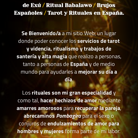
de Exú
/
Ritual Babalawo
/
Brujos
Españoles
/
Tarot y Rituales en España.
Se Bienvenido/a
a mi sitio Web; un lugar
donde poder conocer los
servicios de tarot
y videncia, ritualismo y trabajos de
santería y alta magia
que realizo a personas,
tanto a personas de
España
y de medio
mundo para ayudarles a
mejorar su día a
día
.
Los
rituales son mi gran especialidad
y
como tal,
hacer hechizos de amor
mediante
amarres amorosos
para
recuperar la pareja
,
abrecaminos
Pombagira
para el sexo o
conjuros de
endulzamientos de amor para
hombres y mujeres
forma parte de mi labor.