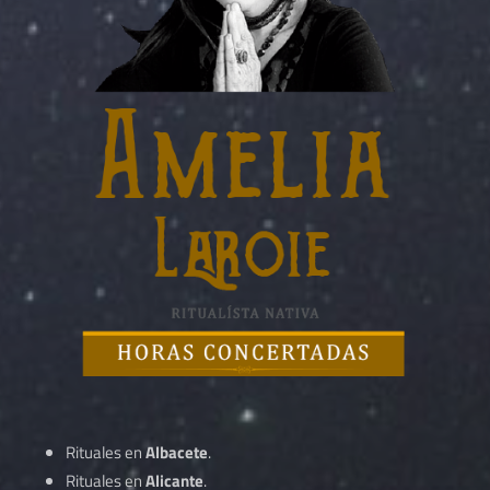
Rituales en
Albacete
.
Rituales en
Alicante
.