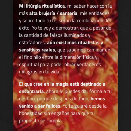
Mi litúrgia ritualística
, mi saber hacer con la
más
alta brujería / santería
, mis entidades
y sobre todo tu fé, serán la combinación del
éxito. Yo te voy a demostrar, que a pesar de
la cantidad de falsos iluminados y
estafadores,
aún existimos ritualistas y
sensitivos reales
, que sabemos caminar en
el fino hilo entre la dimensión física y
espiritual para poder obrar verdaderos
milagros en tu vida.
El que cree en la magia está destinado a
encontrarla
, ahora le puedes dar forma a tu
destino, porque después de todo,
hemos
venido a ser felices
. Yo te guiaré desde la
honestidad sin engaños para que tu
propósito se cumpla.