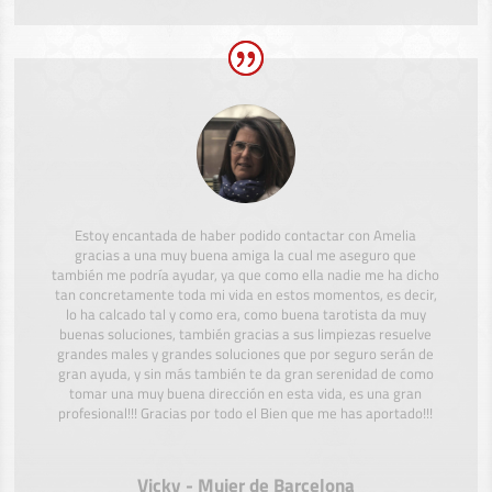
Estoy encantada de haber podido contactar con Amelia
gracias a una muy buena amiga la cual me aseguro que
también me podría ayudar, ya que como ella nadie me ha dicho
tan concretamente toda mi vida en estos momentos, es decir,
lo ha calcado tal y como era, como buena tarotista da muy
buenas soluciones, también gracias a sus limpiezas resuelve
grandes males y grandes soluciones que por seguro serán de
gran ayuda, y sin más también te da gran serenidad de como
tomar una muy buena dirección en esta vida, es una gran
profesional!!! Gracias por todo el Bien que me has aportado!!!
Vicky - Mujer de Barcelona