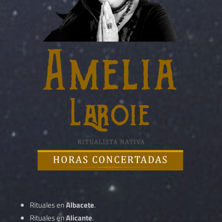
Rituales en
Albacete
.
Rituales en
Alicante
.