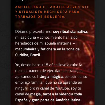
AMELIA LAROIE,
TAROTISTA
, VIDENTE
Y
RITUALISTA HECHICERA PARA
TRABAJOS DE BRUJERÍA.
Déjame presentarme;
soy ritualista nativa
,
mi sabiduría y conocimiento han sido
heredados de mi abuela materna –
macumbeira y fetichera en la zona de
Curitiba, Brazil
–
Yo, desde hace +18 años llevo a cabo la
misma manera de ejecutar sus trabajos,
aplicando su
litúrgia mágica
, conocimiento
empírico familiar, que no se aprende en
ningún libro ni canal de Youtube; soy tu
canal de
magia, tarot y la videncia toda
España y gran parte de América latina
.