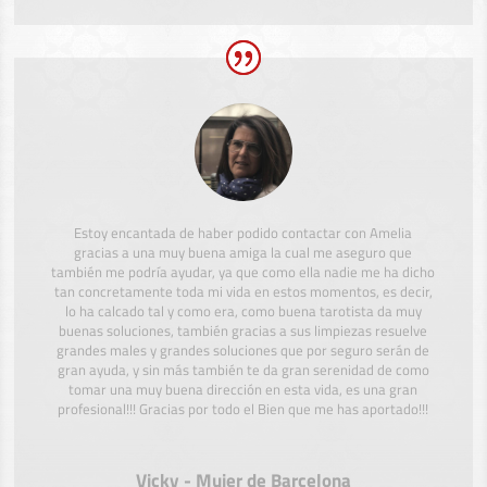
Estoy encantada de haber podido contactar con Amelia
gracias a una muy buena amiga la cual me aseguro que
también me podría ayudar, ya que como ella nadie me ha dicho
tan concretamente toda mi vida en estos momentos, es decir,
lo ha calcado tal y como era, como buena tarotista da muy
buenas soluciones, también gracias a sus limpiezas resuelve
grandes males y grandes soluciones que por seguro serán de
gran ayuda, y sin más también te da gran serenidad de como
tomar una muy buena dirección en esta vida, es una gran
profesional!!! Gracias por todo el Bien que me has aportado!!!
Vicky - Mujer de Barcelona