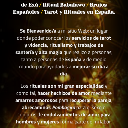
de Exú
/
Ritual Babalawo
/
Brujos
Españoles
/
Tarot y Rituales en España.
Se Bienvenido/a
a mi sitio Web; un lugar
donde poder conocer los
servicios de tarot
y videncia, ritualismo y trabajos de
santería y alta magia
que realizo a personas,
tanto a personas de
España
y de medio
mundo para ayudarles a
mejorar su día a
día
.
Los
rituales son mi gran especialidad
y
como tal,
hacer hechizos de amor
mediante
amarres amorosos
para
recuperar la pareja
,
abrecaminos
Pombagira
para el sexo o
conjuros de
endulzamientos de amor para
hombres y mujeres
forma parte de mi labor.