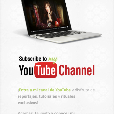
¡
Entra a mi canal de YouTube
y disfruta de
reportajes
,
tutoriales
y
rituales
exclusivos!
Además, te invito a
conocer mi