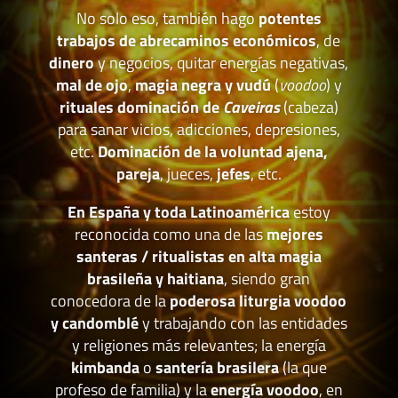
No solo eso, también hago
potentes
trabajos de abrecaminos económicos
, de
dinero
y negocios, quitar energías negativas,
mal de ojo
,
magia negra y vudú
(
voodoo
) y
rituales dominación de
Caveiras
(cabeza)
para sanar vicios, adicciones, depresiones,
etc.
Dominación de la voluntad ajena,
pareja
, jueces,
jefes
, etc.
En España y toda Latinoamérica
estoy
reconocida como una de las
mejores
santeras / ritualistas en alta magia
brasileña y haitiana
, siendo gran
conocedora de la
poderosa liturgia voodoo
y candomblé
y trabajando con las entidades
y religiones más relevantes; la energía
kimbanda
o
santería brasilera
(la que
profeso de familia) y la
energía voodoo
, en