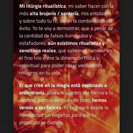
Mi litúrgia ritualística
, mi saber hacer con la
más
alta brujería / santería
, mis entidades
y sobre todo tu fé, serán la combinación del
éxito. Yo te voy a demostrar, que a pesar de
la cantidad de falsos iluminados y
estafadores,
aún existimos ritualistas y
sensitivos reales
, que sabemos caminar en
el fino hilo entre la dimensión física y
espiritual para poder obrar verdaderos
milagros en tu vida.
El que cree en la magia está destinado a
encontrarla
, ahora le puedes dar forma a tu
destino, porque después de todo,
hemos
venido a ser felices
. Yo te guiaré desde la
honestidad sin engaños para que tu
propósito se cumpla.