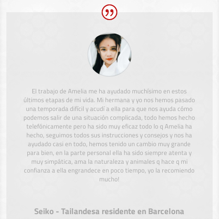
El trabajo de Amelia me ha ayudado muchísimo en estos
últimos etapas de mi vida. Mi hermana y yo nos hemos pasado
una temporada difícil y acudí a ella para que nos ayuda cómo
podemos salir de una situación complicada, todo hemos hecho
telefónicamente pero ha sido muy eficaz todo lo q Amelia ha
hecho, seguimos todos sus instrucciones y consejos y nos ha
ayudado casi en todo, hemos tenido un cambio muy grande
para bien, en la parte personal ella ha sido siempre atenta y
muy simpática, ama la naturaleza y animales q hace q mi
confianza a ella engrandece en poco tiempo, yo la recomiendo
mucho!
Seiko - Tailandesa residente en Barcelona