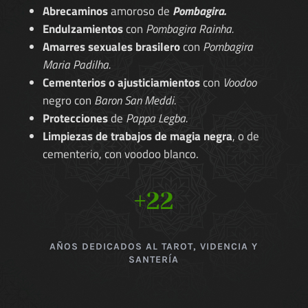
Abrecaminos
amoroso de
Pombagira.
Endulzamientos
con
Pombagira Rainha.
Amarres sexuales brasilero
con
Pombagira
Maria Padilha.
Cementerios o ajusticiamientos
con
Voodoo
negro con
Baron San Meddi.
Protecciones
de
Pappa Legba.
Limpiezas de trabajos de magia negra
, o de
cementerio, con voodoo blanco.
+22
AÑOS DEDICADOS AL TAROT, VIDENCIA Y
SANTERÍA