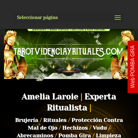
Seleccionar página
Web POMBA GIRA
Amelia Laroie
|
Experta
Ritualista
|
Brujería
/
Rituales
/
Protección Contra
Mal de Ojo
/
Hechizos
/
Vudu
/
Abrecaminos
/
Pomba Gira
/
Limpieza