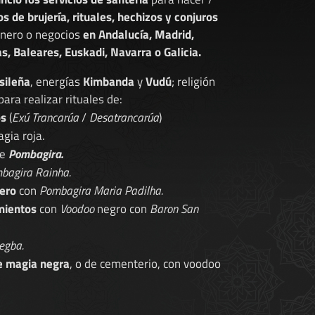
os de brujería, rituales, hechizos y conjuros
dinero o negocios
en Andalucía, Madrid,
s, Baleares, Euskadi, Navarra o Galicia.
sileña
, energías
Kimbanda
y
Vudú
; religión
 para realizar rituales de:
os
(
Exú Trancarúa
/
Desatrancarúa
)
gia roja.
de
Pombagira.
bagira Rainha.
ero
con
Pombagira Maria Padilha.
mientos
con
Voodoo
negro con
Baron San
egba.
e magia negra
, o de cementerio, con voodoo