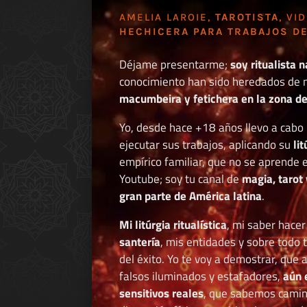
AMELIA LAROIE,
TAROTISTA
, VI
HECHICERA PARA TRABAJOS DE
Déjame presentarme;
soy ritualista n
conocimiento han sido heredados de 
macumbeira y fetichera en la zona de 
Yo, desde hace +18 años llevo a cab
ejecutar sus trabajos, aplicando su
li
empírico familiar, que no se aprende e
Youtube; soy tu canal de
magia, tarot 
gran parte de América latina
.
Mi litúrgia ritualística
, mi saber hace
santería
, mis entidades y sobre todo 
del éxito. Yo te voy a demostrar, que 
falsos iluminados y estafadores,
aún 
sensitivos reales
, que sabemos caminar