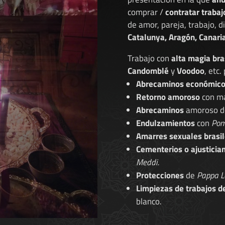
comprar /
contratar trabaj
de amor, pareja, trabajo, 
Catalunya, Aragón, Canaria
Trabajo con
alta magia bra
Candomblé
y
Voodoo
, etc.
Abrecaminos económic
Retorno amoroso
con ma
Abrecaminos
amoroso 
Endulzamientos
con
Pom
Amarres sexuales brasil
Cementerios o ajusticia
Meddi.
Protecciones
de
Pappa L
Limpiezas de trabajos d
blanco.