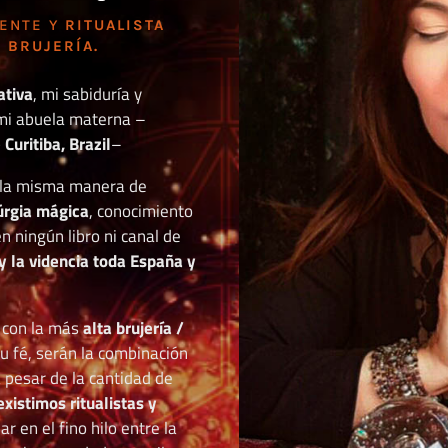
DENTE Y
RITUALISTA
 BRUJERÍA.
ativa
, mi sabiduría y
mi abuela materna –
Curitiba, Brazil
–
o la misma manera de
túrgia mágica
, conocimiento
n ningún libro ni canal de
y la videncia toda España y
r con la más
alta brujería /
tu fé, serán la combinación
a pesar de la cantidad de
existimos ritualistas y
 en el fino hilo entre la