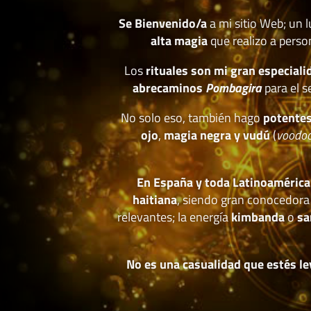
Se Bienvenido/a
a mi sitio Web; un 
alta magia
que realizo a perso
Los
rituales son mi gran especiali
abrecaminos
Pombagira
para el s
No solo eso, también hago
potentes
ojo
,
magia negra y vudú
(
voodo
En España y toda Latinoamérica
haitiana
, siendo gran conocedora
relevantes; la energía
kimbanda
o
sa
No es una casualidad que estés le