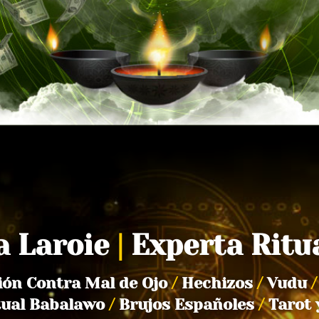
a Laroie
|
Experta Ritu
ión Contra Mal de Ojo
/
Hechizos
/
Vudu
/
tual Babalawo
/
Brujos Españoles
/
Tarot 