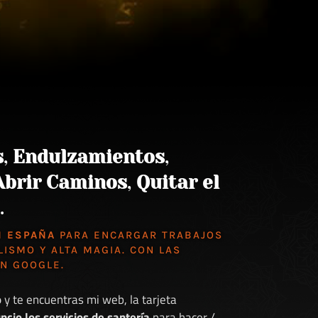
s
,
Endulzamientos
,
Abrir Caminos
,
Quitar el
.
N ESPAÑA
PARA ENCARGAR TRABAJOS
LISMO Y ALTA MAGIA. CON LAS
EN GOOGLE
.
o
y te encuentras mi web, la tarjeta
ncio los servicios de santería
para hacer /