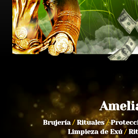
Ameli
Brujería
/
Rituales
/
Protecc
Limpieza de Exú
/
Ri