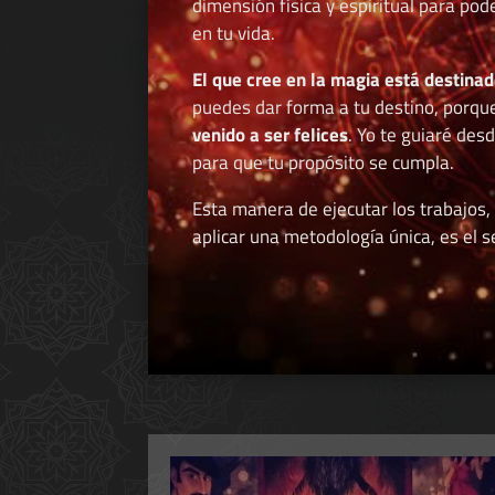
dimensión física y espiritual para po
en tu vida.
El que cree en la magia está destinad
puedes dar forma a tu destino, porqu
venido a ser felices
. Yo te guiaré des
para que tu propósito se cumpla.
Esta manera de ejecutar los trabajos,
aplicar una metodología única, es el se