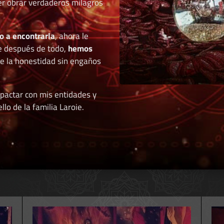
der obrar verdaderos milagros
o a encontrarla
, ahora le
e después de todo,
hemos
de la honestidad sin engaños
 pactar con mis entidades y
llo de la familia Laroie.