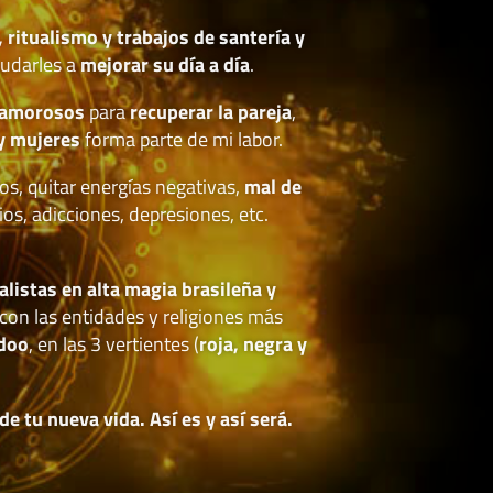
, ritualismo y trabajos de santería y
udarles a
mejorar su día a día
.
 amorosos
para
recuperar la pareja
,
y mujeres
forma parte de mi labor.
os, quitar energías negativas,
mal de
ios, adicciones, depresiones, etc.
.
alistas en alta magia brasileña y
con las entidades y religiones más
doo
, en las 3 vertientes (
roja, negra y
 tu nueva vida. Así es y así será.