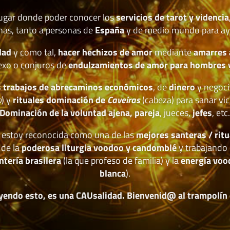
lugar donde poder conocer los
servicios de tarot y videncia
nas, tanto a personas de
España
y de medio mundo para ay
dad
y como tal,
hacer hechizos de amor
mediante
amarres
exo o conjuros de
endulzamientos de amor para hombres 
 trabajos de abrecaminos económicos
, de
dinero
y negoci
o
) y
rituales dominación de
Caveiras
(cabeza) para sanar vic
Dominación de la voluntad ajena, pareja
, jueces,
jefes
, etc
estoy reconocida como una de las
mejores santeras / ritu
 de la
poderosa liturgia voodoo y candomblé
y trabajando 
ntería brasilera
(la que profeso de familia) y la
energía voo
blanca
).
yendo esto, es una CAUsalidad. Bienvenid@ al trampolín de