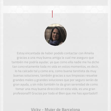
Estoy encantada de haber podido contactar con Amelia
gracias a una muy buena amiga la cual me aseguro que
también me podría ayudar, ya que como ella nadie me ha dicho
tan concretamente toda mi vida en estos momentos, es decir,
lo ha calcado tal y como era, como buena tarotista da muy
buenas soluciones, también gracias a sus limpiezas resuelve
grandes males y grandes soluciones que por seguro serán de
gran ayuda, y sin más también te da gran serenidad de como
tomar una muy buena dirección en esta vida, es una gran
profesional!!! Gracias por todo el Bien que me has aportado!!!
Vicky - Mujer de Barcelona