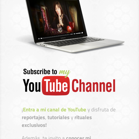
¡
Entra a mi canal de YouTube
y disfruta de
reportajes
,
tutoriales
y
rituales
exclusivos!
Además, te invito a
conocer mi