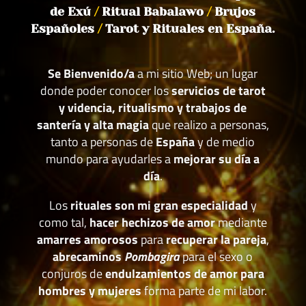
de Exú
/
Ritual Babalawo
/
Brujos
Españoles
/
Tarot y Rituales en España.
Se Bienvenido/a
a mi sitio Web; un lugar
donde poder conocer los
servicios de tarot
y videncia, ritualismo y trabajos de
santería y alta magia
que realizo a personas,
tanto a personas de
España
y de medio
mundo para ayudarles a
mejorar su día a
día
.
Los
rituales son mi gran especialidad
y
como tal,
hacer hechizos de amor
mediante
amarres amorosos
para
recuperar la pareja
,
abrecaminos
Pombagira
para el sexo o
conjuros de
endulzamientos de amor para
hombres y mujeres
forma parte de mi labor.