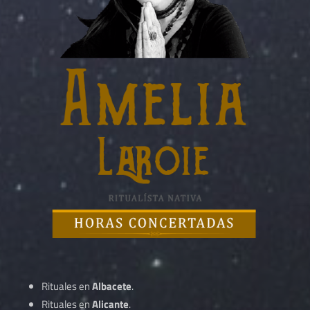
Rituales en
Albacete
.
Rituales en
Alicante
.