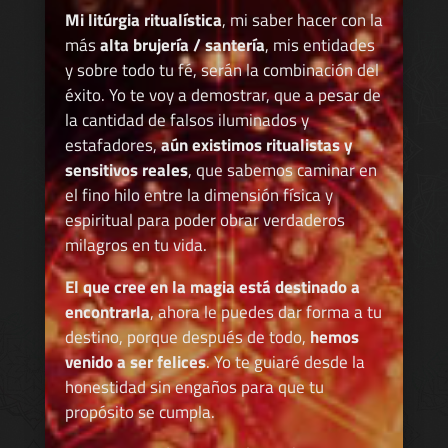
Mi litúrgia ritualística
, mi saber hacer con la
más
alta brujería / santería
, mis entidades
y sobre todo tu fé, serán la combinación del
éxito. Yo te voy a demostrar, que a pesar de
la cantidad de falsos iluminados y
estafadores,
aún existimos ritualistas y
sensitivos reales
, que sabemos caminar en
el fino hilo entre la dimensión física y
espiritual para poder obrar verdaderos
milagros en tu vida.
El que cree en la magia está destinado a
encontrarla
, ahora le puedes dar forma a tu
destino, porque después de todo,
hemos
venido a ser felices
. Yo te guiaré desde la
honestidad sin engaños para que tu
propósito se cumpla.