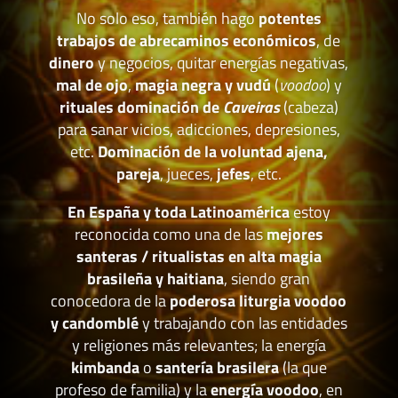
No solo eso, también hago
potentes
trabajos de abrecaminos económicos
, de
dinero
y negocios, quitar energías negativas,
mal de ojo
,
magia negra y vudú
(
voodoo
) y
rituales dominación de
Caveiras
(cabeza)
para sanar vicios, adicciones, depresiones,
etc.
Dominación de la voluntad ajena,
pareja
, jueces,
jefes
, etc.
En España y toda Latinoamérica
estoy
reconocida como una de las
mejores
santeras / ritualistas en alta magia
brasileña y haitiana
, siendo gran
conocedora de la
poderosa liturgia voodoo
y candomblé
y trabajando con las entidades
y religiones más relevantes; la energía
kimbanda
o
santería brasilera
(la que
profeso de familia) y la
energía voodoo
, en