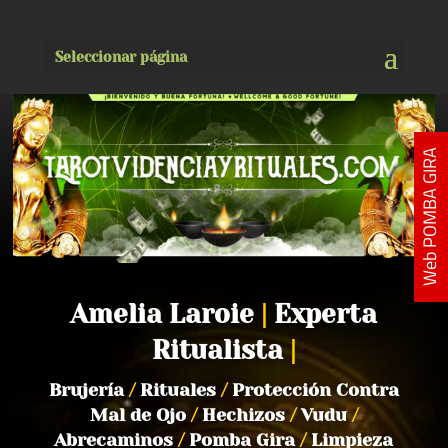
Seleccionar página
Web POMBA GIRA
Amelia Laroie
|
Experta
Ritualista
|
Brujería
/
Rituales
/
Protección Contra
Mal de Ojo
/
Hechizos
/
Vudu
/
Abrecaminos
/
Pomba Gira
/
Limpieza