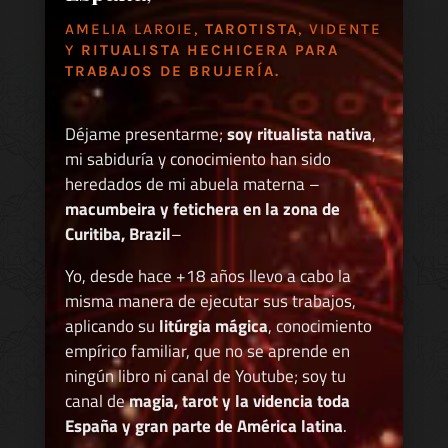
AMELIA LAROIE,
TAROTISTA
, VIDENTE
Y
RITUALISTA HECHICERA PARA
TRABAJOS DE BRUJERÍA.
Déjame presentarme;
soy ritualista nativa
,
mi sabiduría y conocimiento han sido
heredados de mi abuela materna –
macumbeira y fetichera en la zona de
Curitiba, Brazil
–
Yo, desde hace +18 años llevo a cabo la
misma manera de ejecutar sus trabajos,
aplicando su
litúrgia mágica
, conocimiento
empírico familiar, que no se aprende en
ningún libro ni canal de Youtube; soy tu
canal de
magia, tarot y la videncia toda
España y gran parte de América latina
.