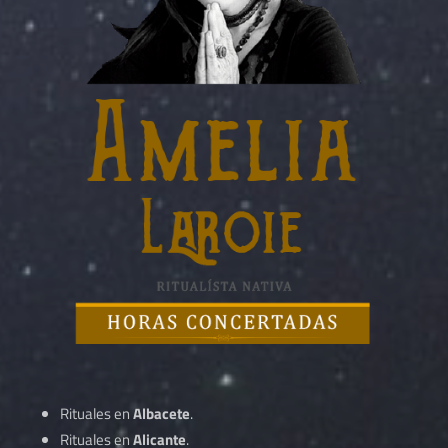
Rituales en
Albacete
.
Rituales en
Alicante
.