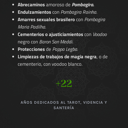
Abrecaminos
amoroso de
Pombagira.
Endulzamientos
con
Pombagira Rainha.
Amarres sexuales brasilero
con
Pombagira
Maria Padilha.
Cementerios o ajusticiamientos
con
Voodoo
negro con
Baron San Meddi.
Protecciones
de
Pappa Legba.
Limpiezas de trabajos de magia negra
, o de
cementerio, con voodoo blanco.
+22
AÑOS DEDICADOS AL TAROT, VIDENCIA Y
SANTERÍA