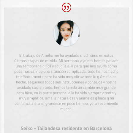
El trabajo de Amelia me ha ayudado muchísimo en estos
últimos etapas de mi vida. Mi hermana y yo nos hemos pasado
una temporada difícil y acudí a ella para que nos ayuda cómo
podemos salir de una situación complicada, todo hemos hecho
telefónicamente pero ha sido muy eficaz todo lo q Amelia ha
hecho, seguimos todos sus instrucciones y consejos y nos ha
ayudado casi en todo, hemos tenido un cambio muy grande
para bien, en la parte personal ella ha sido siempre atenta y
muy simpática, ama la naturaleza y animales q hace q mi
confianza a ella engrandece en poco tiempo, yo la recomiendo
mucho!
Seiko - Tailandesa residente en Barcelona