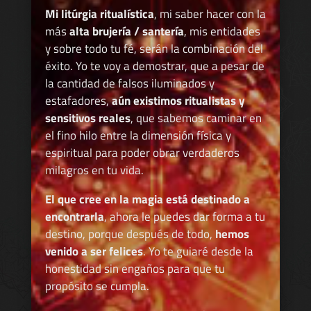
Mi litúrgia ritualística
, mi saber hacer con la
más
alta brujería / santería
, mis entidades
y sobre todo tu fé, serán la combinación del
éxito. Yo te voy a demostrar, que a pesar de
la cantidad de falsos iluminados y
estafadores,
aún existimos ritualistas y
sensitivos reales
, que sabemos caminar en
el fino hilo entre la dimensión física y
espiritual para poder obrar verdaderos
milagros en tu vida.
El que cree en la magia está destinado a
encontrarla
, ahora le puedes dar forma a tu
destino, porque después de todo,
hemos
venido a ser felices
. Yo te guiaré desde la
honestidad sin engaños para que tu
propósito se cumpla.