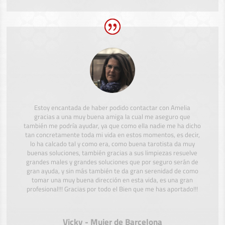
Estoy encantada de haber podido contactar con Amelia
gracias a una muy buena amiga la cual me aseguro que
también me podría ayudar, ya que como ella nadie me ha dicho
tan concretamente toda mi vida en estos momentos, es decir,
lo ha calcado tal y como era, como buena tarotista da muy
buenas soluciones, también gracias a sus limpiezas resuelve
grandes males y grandes soluciones que por seguro serán de
gran ayuda, y sin más también te da gran serenidad de como
tomar una muy buena dirección en esta vida, es una gran
profesional!!! Gracias por todo el Bien que me has aportado!!!
Vicky - Mujer de Barcelona