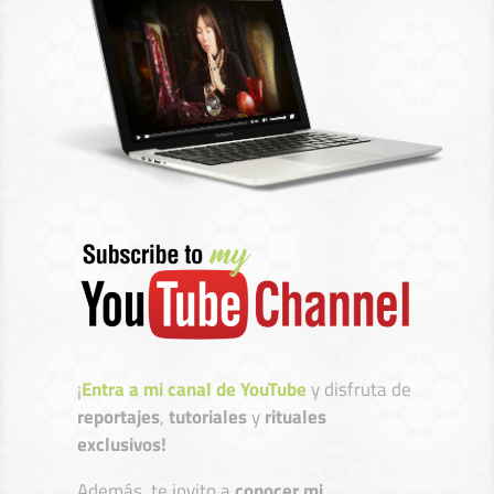
¡
Entra a mi canal de YouTube
y disfruta de
reportajes
,
tutoriales
y
rituales
exclusivos!
Además, te invito a
conocer mi