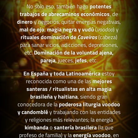
No solo eso, también hago
potentes
trabajos de abrecaminos económicos
, de
dinero
y negocios, quitar energías negativas,
mal de ojo
,
magia negra y vudú
(
voodoo
) y
rituales dominación de
Caveiras
(cabeza)
para sanar vicios, adicciones, depresiones,
etc.
Dominación de la voluntad ajena,
pareja
, jueces,
jefes
, etc.
En España y toda Latinoamérica
estoy
reconocida como una de las
mejores
santeras / ritualistas en alta magia
brasileña y haitiana
, siendo gran
conocedora de la
poderosa liturgia voodoo
y candomblé
y trabajando con las entidades
y religiones más relevantes; la energía
kimbanda
o
santería brasilera
(la que
profeso de familia) y la
energía voodoo
, en