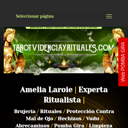
Seleccionar página
Web POMBA GIRA
Amelia Laroie
|
Experta
Ritualista
|
Brujería
/
Rituales
/
Protección Contra
Mal de Ojo
/
Hechizos
/
Vudu
/
Abrecaminos
/
Pomba Gira
/
Limpieza