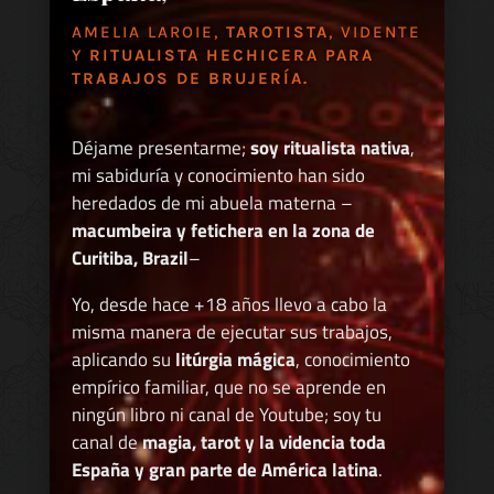
AMELIA LAROIE,
TAROTISTA
, VIDENTE
Y
RITUALISTA HECHICERA PARA
TRABAJOS DE BRUJERÍA.
Déjame presentarme;
soy ritualista nativa
,
mi sabiduría y conocimiento han sido
heredados de mi abuela materna –
macumbeira y fetichera en la zona de
Curitiba, Brazil
–
Yo, desde hace +18 años llevo a cabo la
misma manera de ejecutar sus trabajos,
aplicando su
litúrgia mágica
, conocimiento
empírico familiar, que no se aprende en
ningún libro ni canal de Youtube; soy tu
canal de
magia, tarot y la videncia toda
España y gran parte de América latina
.