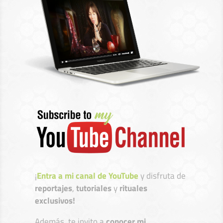
¡
Entra a mi canal de YouTube
y disfruta de
reportajes
,
tutoriales
y
rituales
exclusivos!
Además, te invito a
conocer mi