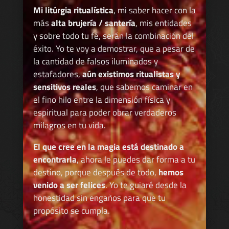
Mi litúrgia ritualística
, mi saber hacer con la
más
alta brujería / santería
, mis entidades
y sobre todo tu fé, serán la combinación del
éxito. Yo te voy a demostrar, que a pesar de
la cantidad de falsos iluminados y
estafadores,
aún existimos ritualistas y
sensitivos reales
, que sabemos caminar en
el fino hilo entre la dimensión física y
espiritual para poder obrar verdaderos
milagros en tu vida.
El que cree en la magia está destinado a
encontrarla
, ahora le puedes dar forma a tu
destino, porque después de todo,
hemos
venido a ser felices
. Yo te guiaré desde la
honestidad sin engaños para que tu
propósito se cumpla.