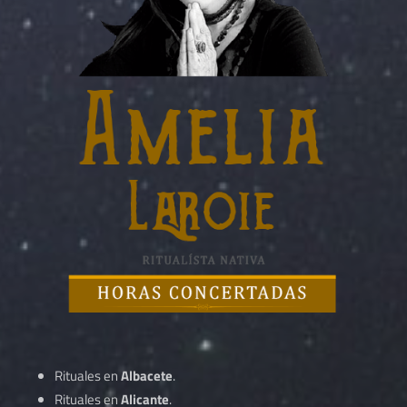
Rituales en
Albacete
.
Rituales en
Alicante
.