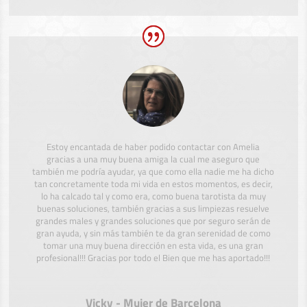
Estoy encantada de haber podido contactar con Amelia
gracias a una muy buena amiga la cual me aseguro que
también me podría ayudar, ya que como ella nadie me ha dicho
tan concretamente toda mi vida en estos momentos, es decir,
lo ha calcado tal y como era, como buena tarotista da muy
buenas soluciones, también gracias a sus limpiezas resuelve
grandes males y grandes soluciones que por seguro serán de
gran ayuda, y sin más también te da gran serenidad de como
tomar una muy buena dirección en esta vida, es una gran
profesional!!! Gracias por todo el Bien que me has aportado!!!
Vicky - Mujer de Barcelona