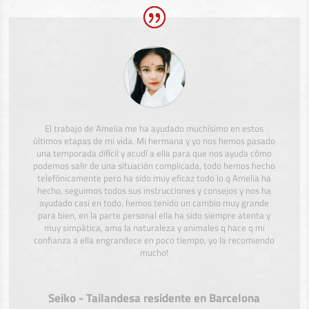
El trabajo de Amelia me ha ayudado muchísimo en estos
últimos etapas de mi vida. Mi hermana y yo nos hemos pasado
una temporada difícil y acudí a ella para que nos ayuda cómo
podemos salir de una situación complicada, todo hemos hecho
telefónicamente pero ha sido muy eficaz todo lo q Amelia ha
hecho, seguimos todos sus instrucciones y consejos y nos ha
ayudado casi en todo, hemos tenido un cambio muy grande
para bien, en la parte personal ella ha sido siempre atenta y
muy simpática, ama la naturaleza y animales q hace q mi
confianza a ella engrandece en poco tiempo, yo la recomiendo
mucho!
Seiko - Tailandesa residente en Barcelona