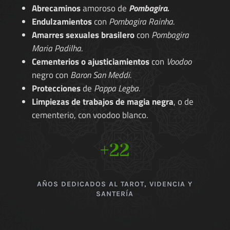
Abrecaminos
amoroso de
Pombagira.
Endulzamientos
con
Pombagira Rainha.
Amarres sexuales brasilero
con
Pombagira
Maria Padilha.
Cementerios o ajusticiamientos
con
Voodoo
negro con
Baron San Meddi.
Protecciones
de
Pappa Legba.
Limpiezas de trabajos de magia negra
, o de
cementerio, con voodoo blanco.
+22
AÑOS DEDICADOS AL TAROT, VIDENCIA Y
SANTERÍA