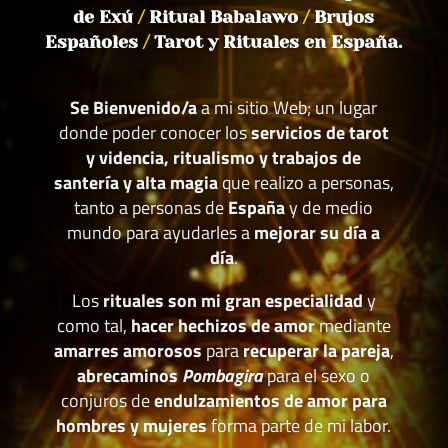
de Exú
/
Ritual Babalawo
/
Brujos
Españoles
/
Tarot y Rituales en España.
Se Bienvenido/a
a mi sitio Web; un lugar
donde poder conocer los
servicios de tarot
y videncia, ritualismo y trabajos de
santería y alta magia
que realizo a personas,
tanto a personas de
España
y de medio
mundo para ayudarles a
mejorar su día a
día
.
Los
rituales son mi gran especialidad
y
como tal,
hacer hechizos de amor
mediante
amarres amorosos
para
recuperar la pareja
,
abrecaminos
Pombagira
para el sexo o
conjuros de
endulzamientos de amor para
hombres y mujeres
forma parte de mi labor.