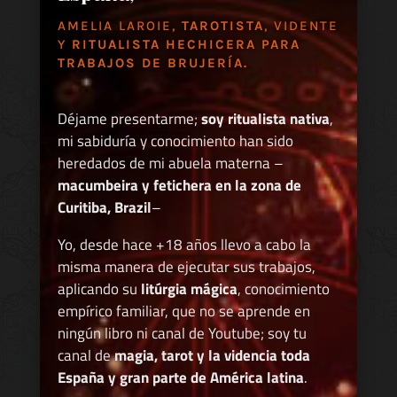
AMELIA LAROIE,
TAROTISTA
, VIDENTE
Y
RITUALISTA HECHICERA PARA
TRABAJOS DE BRUJERÍA.
Déjame presentarme;
soy ritualista nativa
,
mi sabiduría y conocimiento han sido
heredados de mi abuela materna –
macumbeira y fetichera en la zona de
Curitiba, Brazil
–
Yo, desde hace +18 años llevo a cabo la
misma manera de ejecutar sus trabajos,
aplicando su
litúrgia mágica
, conocimiento
empírico familiar, que no se aprende en
ningún libro ni canal de Youtube; soy tu
canal de
magia, tarot y la videncia toda
España y gran parte de América latina
.