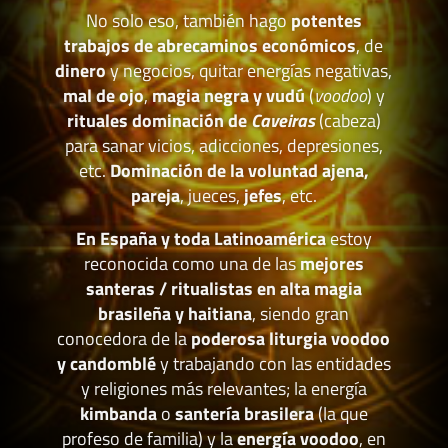
No solo eso, también hago
potentes
trabajos de abrecaminos económicos
, de
dinero
y negocios, quitar energías negativas,
mal de ojo
,
magia negra y vudú
(
voodoo
) y
rituales dominación de
Caveiras
(cabeza)
para sanar vicios, adicciones, depresiones,
etc.
Dominación de la voluntad ajena,
pareja
, jueces,
jefes
, etc.
En España y toda Latinoamérica
estoy
reconocida como una de las
mejores
santeras / ritualistas en alta magia
brasileña y haitiana
, siendo gran
conocedora de la
poderosa liturgia voodoo
y candomblé
y trabajando con las entidades
y religiones más relevantes; la energía
kimbanda
o
santería brasilera
(la que
profeso de familia) y la
energía voodoo
, en