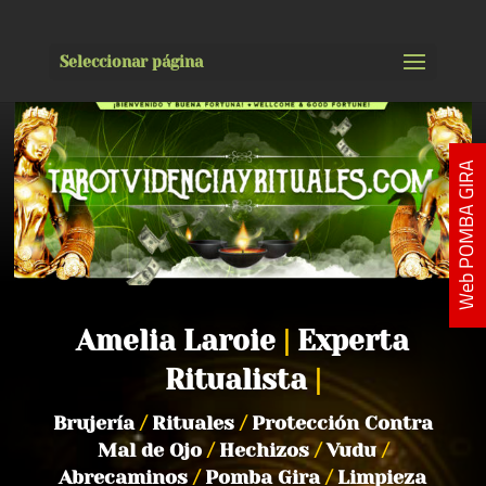
Seleccionar página
Web POMBA GIRA
Amelia Laroie
|
Experta
Ritualista
|
Brujería
/
Rituales
/
Protección Contra
Mal de Ojo
/
Hechizos
/
Vudu
/
Abrecaminos
/
Pomba Gira
/
Limpieza