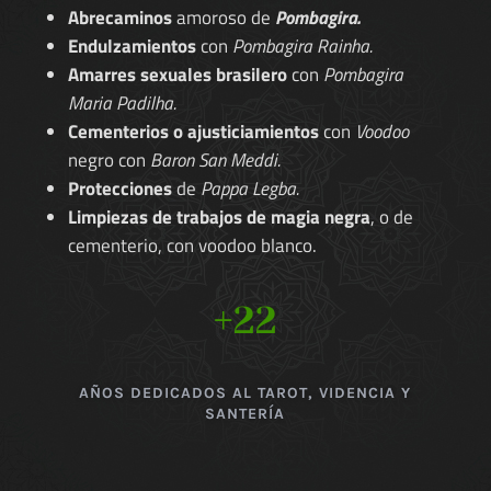
Abrecaminos
amoroso de
Pombagira.
Endulzamientos
con
Pombagira Rainha.
Amarres sexuales brasilero
con
Pombagira
Maria Padilha.
Cementerios o ajusticiamientos
con
Voodoo
negro con
Baron San Meddi.
Protecciones
de
Pappa Legba.
Limpiezas de trabajos de magia negra
, o de
cementerio, con voodoo blanco.
+22
AÑOS DEDICADOS AL TAROT, VIDENCIA Y
SANTERÍA