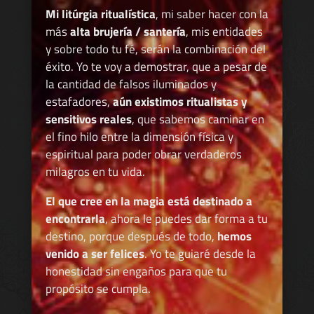
Mi litúrgia ritualística
, mi saber hacer con la
más
alta brujería / santería
, mis entidades
y sobre todo tu fé, serán la combinación del
éxito. Yo te voy a demostrar, que a pesar de
la cantidad de falsos iluminados y
estafadores,
aún existimos ritualistas y
sensitivos reales
, que sabemos caminar en
el fino hilo entre la dimensión física y
espiritual para poder obrar verdaderos
milagros en tu vida.
El que cree en la magia está destinado a
encontrarla
, ahora le puedes dar forma a tu
destino, porque después de todo,
hemos
venido a ser felices
. Yo te guiaré desde la
honestidad sin engaños para que tu
propósito se cumpla.