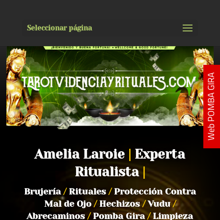
Seleccionar página
Web POMBA GIRA
Amelia Laroie
|
Experta
Ritualista
|
Brujería
/
Rituales
/
Protección Contra
Mal de Ojo
/
Hechizos
/
Vudu
/
Abrecaminos
/
Pomba Gira
/
Limpieza