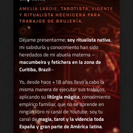
AMELIA LAROIE,
TAROTISTA
, VIDENTE
Y
RITUALISTA HECHICERA PARA
TRABAJOS DE BRUJERÍA.
Déjame presentarme;
soy ritualista nativa
,
mi sabiduría y conocimiento han sido
heredados de mi abuela materna –
macumbeira y fetichera en la zona de
Curitiba, Brazil
–
Yo, desde hace +18 años llevo a cabo la
misma manera de ejecutar sus trabajos,
aplicando su
litúrgia mágica
, conocimiento
empírico familiar, que no se aprende en
ningún libro ni canal de Youtube; soy tu
canal de
magia, tarot y la videncia toda
España y gran parte de América latina
.