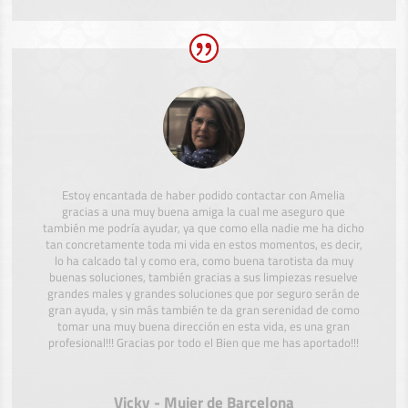
Estoy encantada de haber podido contactar con Amelia
gracias a una muy buena amiga la cual me aseguro que
también me podría ayudar, ya que como ella nadie me ha dicho
tan concretamente toda mi vida en estos momentos, es decir,
lo ha calcado tal y como era, como buena tarotista da muy
buenas soluciones, también gracias a sus limpiezas resuelve
grandes males y grandes soluciones que por seguro serán de
gran ayuda, y sin más también te da gran serenidad de como
tomar una muy buena dirección en esta vida, es una gran
profesional!!! Gracias por todo el Bien que me has aportado!!!
Vicky - Mujer de Barcelona