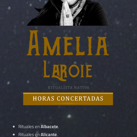
Rituales en
Albacete
.
Rituales en
Alicante
.