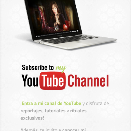
¡
Entra a mi canal de YouTube
y disfruta de
reportajes
,
tutoriales
y
rituales
exclusivos!
Además, te invito a
conocer mi