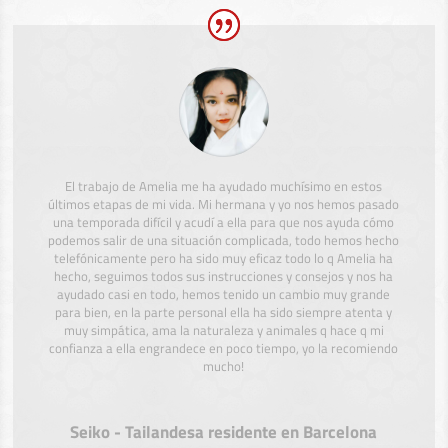
El trabajo de Amelia me ha ayudado muchísimo en estos
últimos etapas de mi vida. Mi hermana y yo nos hemos pasado
una temporada difícil y acudí a ella para que nos ayuda cómo
podemos salir de una situación complicada, todo hemos hecho
telefónicamente pero ha sido muy eficaz todo lo q Amelia ha
hecho, seguimos todos sus instrucciones y consejos y nos ha
ayudado casi en todo, hemos tenido un cambio muy grande
para bien, en la parte personal ella ha sido siempre atenta y
muy simpática, ama la naturaleza y animales q hace q mi
confianza a ella engrandece en poco tiempo, yo la recomiendo
mucho!
Seiko - Tailandesa residente en Barcelona