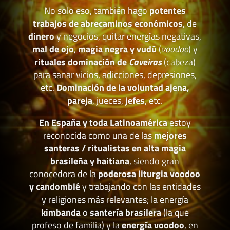
No solo eso, también hago
potentes
trabajos de abrecaminos económicos
, de
dinero
y negocios, quitar energías negativas,
mal de ojo
,
magia negra y vudú
(
voodoo
) y
rituales dominación de
Caveiras
(cabeza)
para sanar vicios, adicciones, depresiones,
etc.
Dominación de la voluntad ajena,
pareja
, jueces,
jefes
, etc.
En España y toda Latinoamérica
estoy
reconocida como una de las
mejores
santeras / ritualistas en alta magia
brasileña y haitiana
, siendo gran
conocedora de la
poderosa liturgia voodoo
y candomblé
y trabajando con las entidades
y religiones más relevantes; la energía
kimbanda
o
santería brasilera
(la que
profeso de familia) y la
energía voodoo
, en