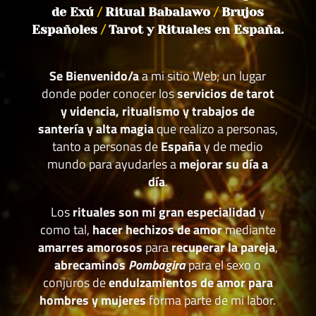
de Exú
/
Ritual Babalawo
/
Brujos
Españoles
/
Tarot y Rituales en España.
Se Bienvenido/a
a mi sitio Web; un lugar
donde poder conocer los
servicios de tarot
y videncia, ritualismo y trabajos de
santería y alta magia
que realizo a personas,
tanto a personas de
España
y de medio
mundo para ayudarles a
mejorar su día a
día
.
Los
rituales son mi gran especialidad
y
como tal,
hacer hechizos de amor
mediante
amarres amorosos
para
recuperar la pareja
,
abrecaminos
Pombagira
para el sexo o
conjuros de
endulzamientos de amor para
hombres y mujeres
forma parte de mi labor.