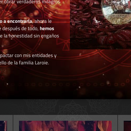
der obrar verdaderos milagros
o a encontrarla
, ahora le
e después de todo,
hemos
de la honestidad sin engaños
 pactar con mis entidades y
llo de la familia Laroie.