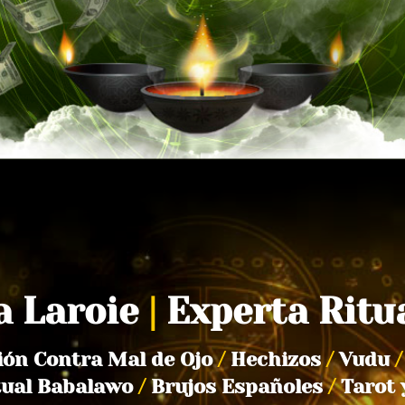
a Laroie
|
Experta Ritu
ión Contra Mal de Ojo
/
Hechizos
/
Vudu
/
tual Babalawo
/
Brujos Españoles
/
Tarot 