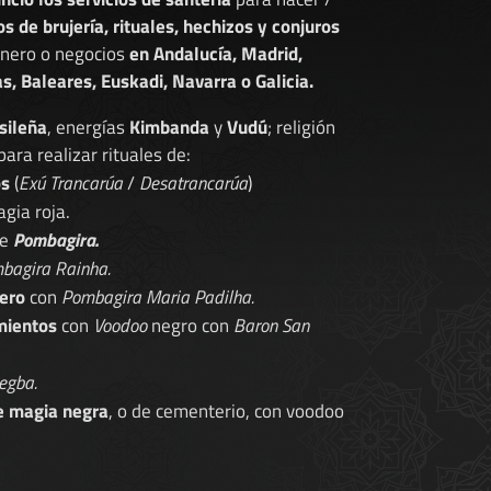
os de brujería, rituales, hechizos y conjuros
dinero o negocios
en Andalucía, Madrid,
s, Baleares, Euskadi, Navarra o Galicia.
sileña
, energías
Kimbanda
y
Vudú
; religión
 para realizar rituales de:
os
(
Exú Trancarúa
/
Desatrancarúa
)
gia roja.
de
Pombagira.
bagira Rainha.
ero
con
Pombagira Maria Padilha.
mientos
con
Voodoo
negro con
Baron San
egba.
e magia negra
, o de cementerio, con voodoo