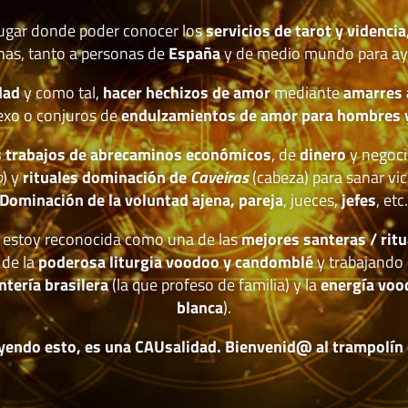
lugar donde poder conocer los
servicios de tarot y videncia
nas, tanto a personas de
España
y de medio mundo para ay
dad
y como tal,
hacer hechizos de amor
mediante
amarres
exo o conjuros de
endulzamientos de amor para hombres 
 trabajos de abrecaminos económicos
, de
dinero
y negoci
o
) y
rituales dominación de
Caveiras
(cabeza) para sanar vic
Dominación de la voluntad ajena, pareja
, jueces,
jefes
, etc
estoy reconocida como una de las
mejores santeras / ritu
 de la
poderosa liturgia voodoo y candomblé
y trabajando 
ntería brasilera
(la que profeso de familia) y la
energía voo
blanca
).
yendo esto, es una CAUsalidad. Bienvenid@ al trampolín de