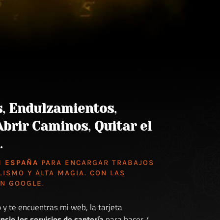
s
,
Endulzamientos
,
Abrir Caminos
,
Quitar el
.
N ESPAÑA
PARA ENCARGAR TRABAJOS
LISMO Y ALTA MAGIA. CON LAS
EN GOOGLE
.
o
y te encuentras mi web, la tarjeta
ncio los servicios de santería
para hacer /