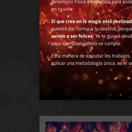
dimensión física y espiritual para po
en tu vida.
El que cree en la magia está destinad
puedes dar forma a tu destino, porqu
venido a ser felices
. Yo te guiaré des
para que tu propósito se cumpla.
Esta manera de ejecutar los trabajos,
aplicar una metodología única, es el se