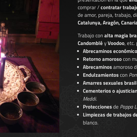
comprar /
contratar trabaj
de amor, pareja, trabajo, 
Catalunya, Aragón, Canaria
Trabajo con
alta magia bra
Candomblé
y
Voodoo
, etc.
Abrecaminos económic
Retorno amoroso
con ma
Abrecaminos
amoroso 
Endulzamientos
con
Pom
Amarres sexuales brasil
Cementerios o ajusticia
Meddi.
Protecciones
de
Pappa L
Limpiezas de trabajos d
blanco.