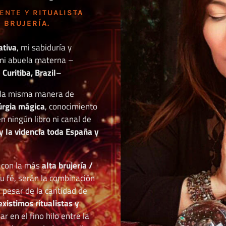
DENTE Y
RITUALISTA
 BRUJERÍA.
ativa
, mi sabiduría y
mi abuela materna –
Curitiba, Brazil
–
o la misma manera de
túrgia mágica
, conocimiento
n ningún libro ni canal de
y la videncia toda España y
r con la más
alta brujería /
tu fé, serán la combinación
a pesar de la cantidad de
existimos ritualistas y
 en el fino hilo entre la