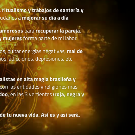
, ritualismo y trabajos de santería y
udarles a
mejorar su día a día
.
 amorosos
para
recuperar la pareja
,
y mujeres
forma parte de mi labor.
os, quitar energías negativas,
mal de
ios, adicciones, depresiones, etc.
.
alistas en alta magia brasileña y
con las entidades y religiones más
doo
, en las 3 vertientes (
roja, negra y
 tu nueva vida. Así es y así será.