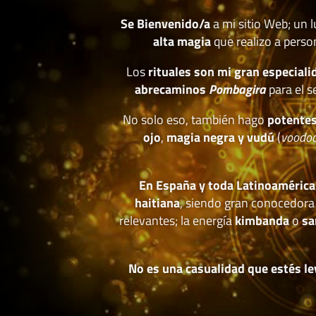
Se Bienvenido/a
a mi sitio Web; un 
alta magia
que realizo a perso
Los
rituales son mi gran especiali
abrecaminos
Pombagira
para el s
No solo eso, también hago
potentes
ojo
,
magia negra y vudú
(
voodo
En España y toda Latinoamérica
haitiana
, siendo gran conocedora
relevantes; la energía
kimbanda
o
sa
No es una casualidad que estés le