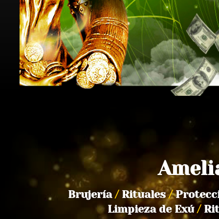
Ameli
Brujería
/
Rituales
/
Protecc
Limpieza de Exú
/
Ri