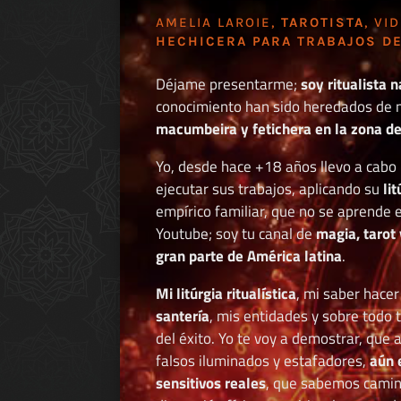
AMELIA LAROIE,
TAROTISTA
, VI
HECHICERA PARA TRABAJOS DE
Déjame presentarme;
soy ritualista n
conocimiento han sido heredados de 
macumbeira y fetichera en la zona de 
Yo, desde hace +18 años llevo a cab
ejecutar sus trabajos, aplicando su
li
empírico familiar, que no se aprende e
Youtube; soy tu canal de
magia, tarot 
gran parte de América latina
.
Mi litúrgia ritualística
, mi saber hace
santería
, mis entidades y sobre todo 
del éxito. Yo te voy a demostrar, que 
falsos iluminados y estafadores,
aún 
sensitivos reales
, que sabemos caminar