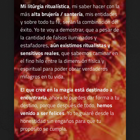
Mi litúrgia ritualística
, mi saber hacer con la
más
alta brujería / santería
, mis entidades
y sobre todo tu fé, serán la combinación del
éxito. Yo te voy a demostrar, que a pesar de
la cantidad de falsos iluminados y
estafadores,
aún existimos ritualistas y
sensitivos reales
, que sabemos caminar en
el fino hilo entre la dimensión física y
espiritual para poder obrar verdaderos
milagros en tu vida.
El que cree en la magia está destinado a
encontrarla
, ahora le puedes dar forma a tu
destino, porque después de todo,
hemos
venido a ser felices
. Yo te guiaré desde la
honestidad sin engaños para que tu
propósito se cumpla.