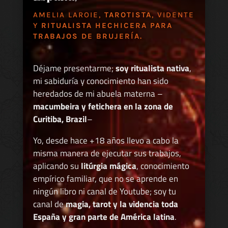
AMELIA LAROIE,
TAROTISTA
, VIDENTE
Y
RITUALISTA HECHICERA PARA
TRABAJOS DE BRUJERÍA.
Déjame presentarme;
soy ritualista nativa
,
mi sabiduría y conocimiento han sido
heredados de mi abuela materna –
macumbeira y fetichera en la zona de
Curitiba, Brazil
–
Yo, desde hace +18 años llevo a cabo la
misma manera de ejecutar sus trabajos,
aplicando su
litúrgia mágica
, conocimiento
empírico familiar, que no se aprende en
ningún libro ni canal de Youtube; soy tu
canal de
magia, tarot y la videncia toda
España y gran parte de América latina
.