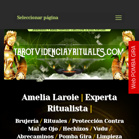
Seleccionar página
Web POMBA GIRA
Amelia Laroie
|
Experta
Ritualista
|
Brujería
/
Rituales
/
Protección Contra
Mal de Ojo
/
Hechizos
/
Vudu
/
Abrecaminos
/
Pomba Gira
/
Limpieza