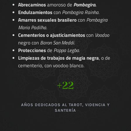
Abrecaminos
amoroso de
Pombagira.
Endulzamientos
con
Pombagira Rainha.
Amarres sexuales brasilero
con
Pombagira
Maria Padilha.
Cementerios o ajusticiamientos
con
Voodoo
negro con
Baron San Meddi.
Protecciones
de
Pappa Legba.
Limpiezas de trabajos de magia negra
, o de
cementerio, con voodoo blanco.
+22
AÑOS DEDICADOS AL TAROT, VIDENCIA Y
SANTERÍA