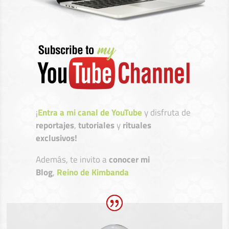
¡
Entra a mi canal de YouTube
y disfruta de
reportajes
,
tutoriales
y
rituales
exclusivos!
Además, te invito a
conocer mi
Blog
,
Reino de Kimbanda