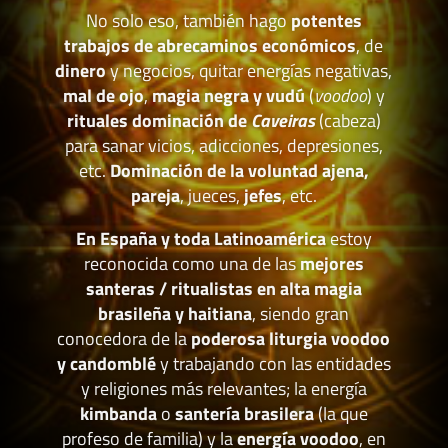
No solo eso, también hago
potentes
trabajos de abrecaminos económicos
, de
dinero
y negocios, quitar energías negativas,
mal de ojo
,
magia negra y vudú
(
voodoo
) y
rituales dominación de
Caveiras
(cabeza)
para sanar vicios, adicciones, depresiones,
etc.
Dominación de la voluntad ajena,
pareja
, jueces,
jefes
, etc.
En España y toda Latinoamérica
estoy
reconocida como una de las
mejores
santeras / ritualistas en alta magia
brasileña y haitiana
, siendo gran
conocedora de la
poderosa liturgia voodoo
y candomblé
y trabajando con las entidades
y religiones más relevantes; la energía
kimbanda
o
santería brasilera
(la que
profeso de familia) y la
energía voodoo
, en