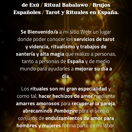
de Exú
/
Ritual Babalawo
/
Brujos
Españoles
/
Tarot y Rituales en España.
Se Bienvenido/a
a mi sitio Web; un lugar
donde poder conocer los
servicios de tarot
y videncia, ritualismo y trabajos de
santería y alta magia
que realizo a personas,
tanto a personas de
España
y de medio
mundo para ayudarles a
mejorar su día a
día
.
Los
rituales son mi gran especialidad
y
como tal,
hacer hechizos de amor
mediante
amarres amorosos
para
recuperar la pareja
,
abrecaminos
Pombagira
para el sexo o
conjuros de
endulzamientos de amor para
hombres y mujeres
forma parte de mi labor.