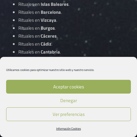
Rituales en
Islas Baleares
.
Rituales en
Barcelona
.
Rituales en
Vizcaya
.
Rituales en
Burgos
.
Rituales en
Cáceres
.
Rituales en
Cádiz
.
Rituales en
Cantabria
.
Rituales en
Castellón
.
Rituales en
Ciudad Real
.
Utilizamos cookies para optimizar nuestro sitio web y nuestro servicio.
Rituales en
Córdoba
.
Aceptar cookies
Rituales en
A Coruña
.
Denegar
Rituales en
Cuenca
.
Rituales en
Gipuzkoa
.
Ver preferencias
Rituales en
Girona
.
Rituales en
Granada
.
Información Cookies