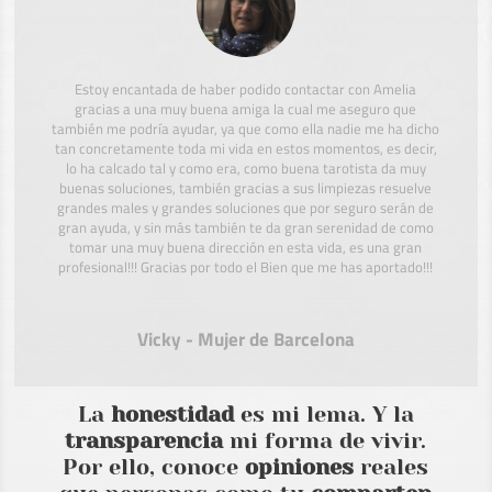
Estoy encantada de haber podido contactar con Amelia
gracias a una muy buena amiga la cual me aseguro que
también me podría ayudar, ya que como ella nadie me ha dicho
tan concretamente toda mi vida en estos momentos, es decir,
lo ha calcado tal y como era, como buena tarotista da muy
buenas soluciones, también gracias a sus limpiezas resuelve
grandes males y grandes soluciones que por seguro serán de
gran ayuda, y sin más también te da gran serenidad de como
tomar una muy buena dirección en esta vida, es una gran
profesional!!! Gracias por todo el Bien que me has aportado!!!
Vicky - Mujer de Barcelona
La
honestidad
es mi lema. Y la
transparencia
mi forma de vivir.
Por ello, conoce
opiniones
reales