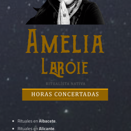
Rituales en
Albacete
.
Rituales en
Alicante
.