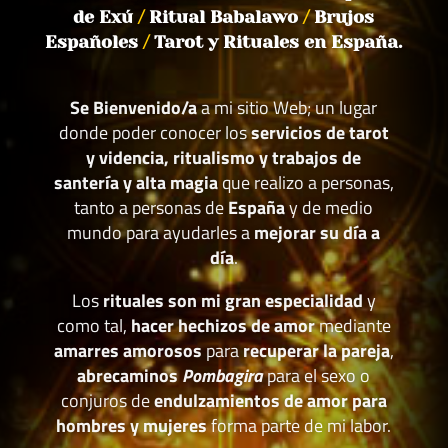
de Exú
/
Ritual Babalawo
/
Brujos
Españoles
/
Tarot y Rituales en España.
Se Bienvenido/a
a mi sitio Web; un lugar
donde poder conocer los
servicios de tarot
y videncia, ritualismo y trabajos de
santería y alta magia
que realizo a personas,
tanto a personas de
España
y de medio
mundo para ayudarles a
mejorar su día a
día
.
Los
rituales son mi gran especialidad
y
como tal,
hacer hechizos de amor
mediante
amarres amorosos
para
recuperar la pareja
,
abrecaminos
Pombagira
para el sexo o
conjuros de
endulzamientos de amor para
hombres y mujeres
forma parte de mi labor.