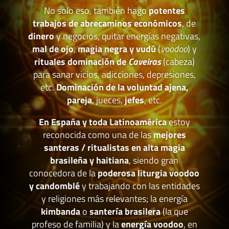
No solo eso, también hago
potentes
trabajos de abrecaminos económicos
, de
dinero
y negocios, quitar energías negativas,
mal de ojo
,
magia negra y vudú
(
voodoo
) y
rituales dominación de
Caveiras
(cabeza)
para sanar vicios, adicciones, depresiones,
etc.
Dominación de la voluntad ajena,
pareja
, jueces,
jefes
, etc.
En España y toda Latinoamérica
estoy
reconocida como una de las
mejores
santeras / ritualistas en alta magia
brasileña y haitiana
, siendo gran
conocedora de la
poderosa liturgia voodoo
y candomblé
y trabajando con las entidades
y religiones más relevantes; la energía
kimbanda
o
santería brasilera
(la que
profeso de familia) y la
energía voodoo
, en