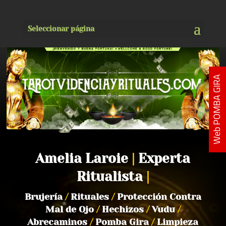
Seleccionar página
Web POMBA GIRA
Amelia Laroie
|
Experta
Ritualista
|
Brujería
/
Rituales
/
Protección Contra
Mal de Ojo
/
Hechizos
/
Vudu
/
Abrecaminos
/
Pomba Gira
/
Limpieza