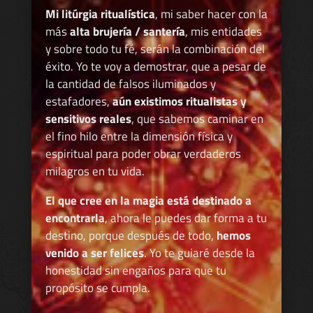
Mi litúrgia ritualística
, mi saber hacer con la
más
alta brujería / santería
, mis entidades
y sobre todo tu fé, serán la combinación del
éxito. Yo te voy a demostrar, que a pesar de
la cantidad de falsos iluminados y
estafadores,
aún existimos ritualistas y
sensitivos reales
, que sabemos caminar en
el fino hilo entre la dimensión física y
espiritual para poder obrar verdaderos
milagros en tu vida.
El que cree en la magia está destinado a
encontrarla
, ahora le puedes dar forma a tu
destino, porque después de todo,
hemos
venido a ser felices
. Yo te guiaré desde la
honestidad sin engaños para que tu
propósito se cumpla.