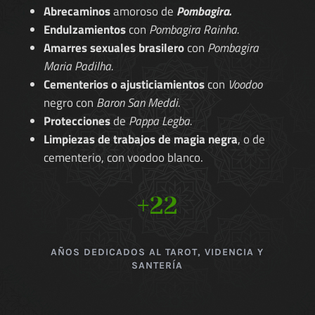
Abrecaminos
amoroso de
Pombagira.
Endulzamientos
con
Pombagira Rainha.
Amarres sexuales brasilero
con
Pombagira
Maria Padilha.
Cementerios o ajusticiamientos
con
Voodoo
negro con
Baron San Meddi.
Protecciones
de
Pappa Legba.
Limpiezas de trabajos de magia negra
, o de
cementerio, con voodoo blanco.
+22
AÑOS DEDICADOS AL TAROT, VIDENCIA Y
SANTERÍA