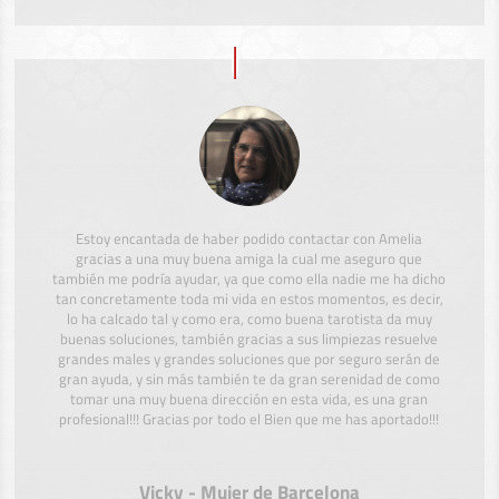
Estoy encantada de haber podido contactar con Amelia
gracias a una muy buena amiga la cual me aseguro que
también me podría ayudar, ya que como ella nadie me ha dicho
tan concretamente toda mi vida en estos momentos, es decir,
lo ha calcado tal y como era, como buena tarotista da muy
buenas soluciones, también gracias a sus limpiezas resuelve
grandes males y grandes soluciones que por seguro serán de
gran ayuda, y sin más también te da gran serenidad de como
tomar una muy buena dirección en esta vida, es una gran
profesional!!! Gracias por todo el Bien que me has aportado!!!
Vicky - Mujer de Barcelona