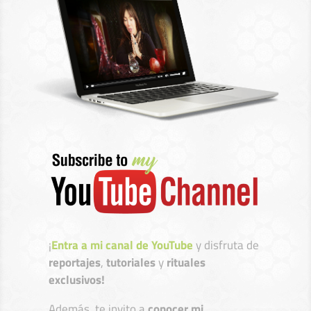
¡
Entra a mi canal de YouTube
y disfruta de
reportajes
,
tutoriales
y
rituales
exclusivos!
Además, te invito a
conocer mi