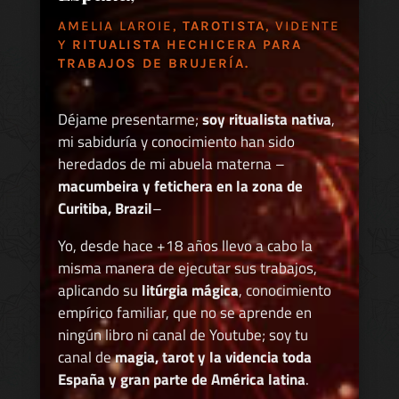
AMELIA LAROIE,
TAROTISTA
, VIDENTE
Y
RITUALISTA HECHICERA PARA
TRABAJOS DE BRUJERÍA.
Déjame presentarme;
soy ritualista nativa
,
mi sabiduría y conocimiento han sido
heredados de mi abuela materna –
macumbeira y fetichera en la zona de
Curitiba, Brazil
–
Yo, desde hace +18 años llevo a cabo la
misma manera de ejecutar sus trabajos,
aplicando su
litúrgia mágica
, conocimiento
empírico familiar, que no se aprende en
ningún libro ni canal de Youtube; soy tu
canal de
magia, tarot y la videncia toda
España y gran parte de América latina
.