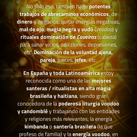
No solo eso, también hago
potentes
trabajos de abrecaminos económicos
, de
dinero
y negocios, quitar energías negativas,
mal de ojo
,
magia negra y vudú
(
voodoo
) y
rituales dominación de
Caveiras
(cabeza)
para sanar vicios, adicciones, depresiones,
etc.
Dominación de la voluntad ajena,
pareja
, jueces,
jefes
, etc.
En España y toda Latinoamérica
estoy
reconocida como una de las
mejores
santeras / ritualistas en alta magia
brasileña y haitiana
, siendo gran
conocedora de la
poderosa liturgia voodoo
y candomblé
y trabajando con las entidades
y religiones más relevantes; la energía
kimbanda
o
santería brasilera
(la que
profeso de familia) y la
energía voodoo
, en