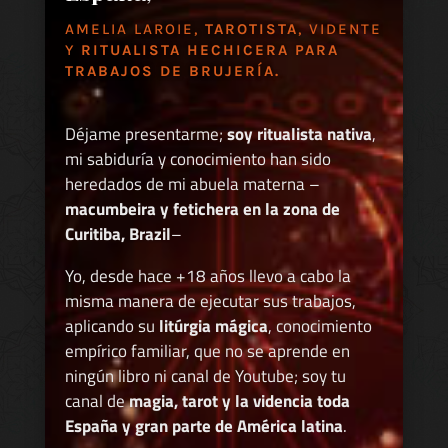
AMELIA LAROIE,
TAROTISTA
, VIDENTE
Y
RITUALISTA HECHICERA PARA
TRABAJOS DE BRUJERÍA.
Déjame presentarme;
soy ritualista nativa
,
mi sabiduría y conocimiento han sido
heredados de mi abuela materna –
macumbeira y fetichera en la zona de
Curitiba, Brazil
–
Yo, desde hace +18 años llevo a cabo la
misma manera de ejecutar sus trabajos,
aplicando su
litúrgia mágica
, conocimiento
empírico familiar, que no se aprende en
ningún libro ni canal de Youtube; soy tu
canal de
magia, tarot y la videncia toda
España y gran parte de América latina
.