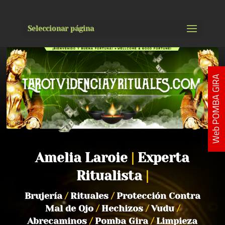
Seleccionar página
Web POMBA GIRA
Amelia Laroie
|
Experta
Ritualista
|
Brujería
/
Rituales
/
Protección Contra
Mal de Ojo
/
Hechizos
/
Vudu
/
Abrecaminos
/
Pomba Gira
/
Limpieza