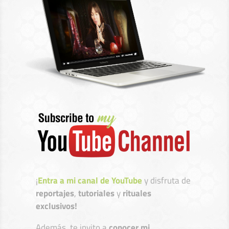
¡
Entra a mi canal de YouTube
y disfruta de
reportajes
,
tutoriales
y
rituales
exclusivos!
Además, te invito a
conocer mi