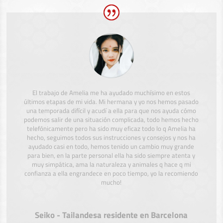
El trabajo de Amelia me ha ayudado muchísimo en estos
últimos etapas de mi vida. Mi hermana y yo nos hemos pasado
una temporada difícil y acudí a ella para que nos ayuda cómo
podemos salir de una situación complicada, todo hemos hecho
telefónicamente pero ha sido muy eficaz todo lo q Amelia ha
hecho, seguimos todos sus instrucciones y consejos y nos ha
ayudado casi en todo, hemos tenido un cambio muy grande
para bien, en la parte personal ella ha sido siempre atenta y
muy simpática, ama la naturaleza y animales q hace q mi
confianza a ella engrandece en poco tiempo, yo la recomiendo
mucho!
Seiko - Tailandesa residente en Barcelona