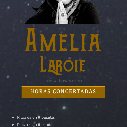
Rituales en
Albacete
.
Rituales en
Alicante
.