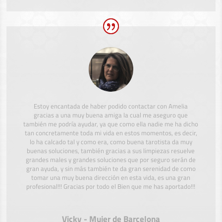
Estoy encantada de haber podido contactar con Amelia
gracias a una muy buena amiga la cual me aseguro que
también me podría ayudar, ya que como ella nadie me ha dicho
tan concretamente toda mi vida en estos momentos, es decir,
lo ha calcado tal y como era, como buena tarotista da muy
buenas soluciones, también gracias a sus limpiezas resuelve
grandes males y grandes soluciones que por seguro serán de
gran ayuda, y sin más también te da gran serenidad de como
tomar una muy buena dirección en esta vida, es una gran
profesional!!! Gracias por todo el Bien que me has aportado!!!
Vicky - Mujer de Barcelona