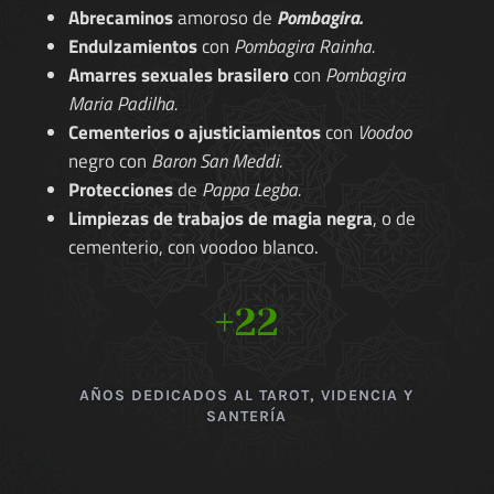
Abrecaminos
amoroso de
Pombagira.
Endulzamientos
con
Pombagira Rainha.
Amarres sexuales brasilero
con
Pombagira
Maria Padilha.
Cementerios o ajusticiamientos
con
Voodoo
negro con
Baron San Meddi.
Protecciones
de
Pappa Legba.
Limpiezas de trabajos de magia negra
, o de
cementerio, con voodoo blanco.
+22
AÑOS DEDICADOS AL TAROT, VIDENCIA Y
SANTERÍA