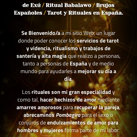
de Exú
/
Ritual Babalawo
/
Brujos
Españoles
/
Tarot y Rituales en España.
Se Bienvenido/a
a mi sitio Web; un lugar
donde poder conocer los
servicios de tarot
y videncia, ritualismo y trabajos de
santería y alta magia
que realizo a personas,
tanto a personas de
España
y de medio
mundo para ayudarles a
mejorar su día a
día
.
Los
rituales son mi gran especialidad
y
como tal,
hacer hechizos de amor
mediante
amarres amorosos
para
recuperar la pareja
,
abrecaminos
Pombagira
para el sexo o
conjuros de
endulzamientos de amor para
hombres y mujeres
forma parte de mi labor.