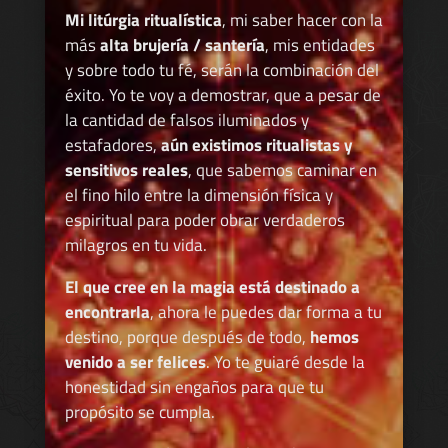
Mi litúrgia ritualística
, mi saber hacer con la
más
alta brujería / santería
, mis entidades
y sobre todo tu fé, serán la combinación del
éxito. Yo te voy a demostrar, que a pesar de
la cantidad de falsos iluminados y
estafadores,
aún existimos ritualistas y
sensitivos reales
, que sabemos caminar en
el fino hilo entre la dimensión física y
espiritual para poder obrar verdaderos
milagros en tu vida.
El que cree en la magia está destinado a
encontrarla
, ahora le puedes dar forma a tu
destino, porque después de todo,
hemos
venido a ser felices
. Yo te guiaré desde la
honestidad sin engaños para que tu
propósito se cumpla.