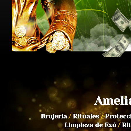
Ameli
Brujería
/
Rituales
/
Protecc
Limpieza de Exú
/
Ri