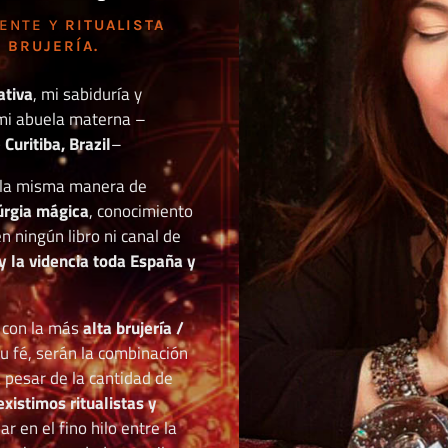
DENTE Y
RITUALISTA
 BRUJERÍA.
ativa
, mi sabiduría y
mi abuela materna –
Curitiba, Brazil
–
o la misma manera de
túrgia mágica
, conocimiento
n ningún libro ni canal de
y la videncia toda España y
r con la más
alta brujería /
tu fé, serán la combinación
a pesar de la cantidad de
existimos ritualistas y
 en el fino hilo entre la