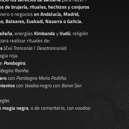
os de brujería, rituales, hechizos y conjuros
dinero o negocios
en Andalucía, Madrid,
s, Baleares, Euskadi, Navarra o Galicia.
sileña
, energías
Kimbanda
y
Vudú
; religión
 para realizar rituales de:
os
(
Exú Trancarúa
/
Desatrancarúa
)
gia roja.
de
Pombagira.
bagira Rainha.
ero
con
Pombagira Maria Padilha.
mientos
con
Voodoo
negro con
Baron San
egba.
e magia negra
, o de cementerio, con voodoo