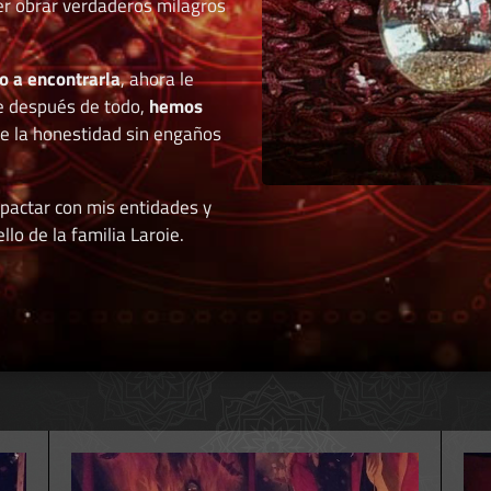
der obrar verdaderos milagros
o a encontrarla
, ahora le
e después de todo,
hemos
de la honestidad sin engaños
 pactar con mis entidades y
llo de la familia Laroie.