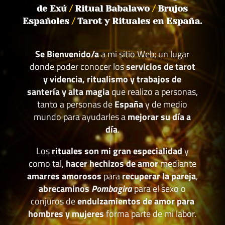
de Exú
/
Ritual Babalawo
/
Brujos
Españoles
/
Tarot y Rituales en España.
Se Bienvenido/a
a mi sitio Web; un lugar
donde poder conocer los
servicios de tarot
y videncia, ritualismo y trabajos de
santería y alta magia
que realizo a personas,
tanto a personas de
España
y de medio
mundo para ayudarles a
mejorar su día a
día
.
Los
rituales son mi gran especialidad
y
como tal,
hacer hechizos de amor
mediante
amarres amorosos
para
recuperar la pareja
,
abrecaminos
Pombagira
para el sexo o
conjuros de
endulzamientos de amor para
hombres y mujeres
forma parte de mi labor.