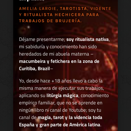
AMELIA LAROIE,
TAROTISTA
, VIDENTE
Y
RITUALISTA HECHICERA PARA
TRABAJOS DE BRUJERÍA.
Déjame presentarme;
soy ritualista nativa
,
mi sabiduría y conocimiento han sido
heredados de mi abuela materna –
macumbeira y fetichera en la zona de
Curitiba, Brazil
–
Yo, desde hace +18 años llevo a cabo la
misma manera de ejecutar sus trabajos,
aplicando su
litúrgia mágica
, conocimiento
empírico familiar, que no se aprende en
ningún libro ni canal de Youtube; soy tu
canal de
magia, tarot y la videncia toda
España y gran parte de América latina
.