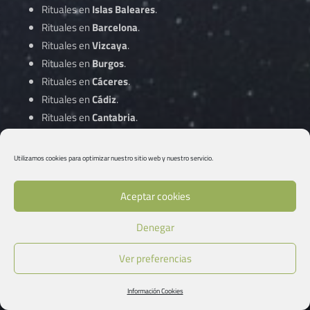
Rituales en
Islas Baleares
.
Rituales en
Barcelona
.
Rituales en
Vizcaya
.
Rituales en
Burgos
.
Rituales en
Cáceres
.
Rituales en
Cádiz
.
Rituales en
Cantabria
.
Rituales en
Castellón
.
Rituales en
Ciudad Real
.
Utilizamos cookies para optimizar nuestro sitio web y nuestro servicio.
Rituales en
Córdoba
.
Aceptar cookies
Rituales en
A Coruña
.
Denegar
Rituales en
Cuenca
.
Rituales en
Gipuzkoa
.
Ver preferencias
Rituales en
Girona
.
Rituales en
Granada
.
Información Cookies