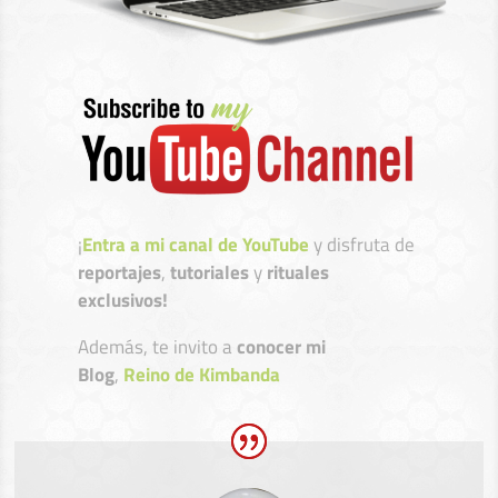
¡
Entra a mi canal de YouTube
y disfruta de
reportajes
,
tutoriales
y
rituales
exclusivos!
Además, te invito a
conocer mi
Blog
,
Reino de Kimbanda