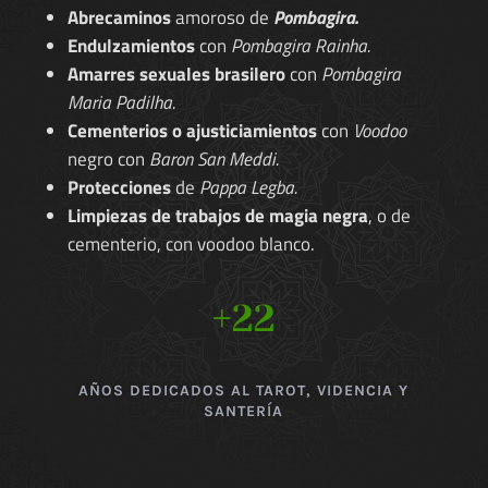
Abrecaminos
amoroso de
Pombagira.
Endulzamientos
con
Pombagira Rainha.
Amarres sexuales brasilero
con
Pombagira
Maria Padilha.
Cementerios o ajusticiamientos
con
Voodoo
negro con
Baron San Meddi.
Protecciones
de
Pappa Legba.
Limpiezas de trabajos de magia negra
, o de
cementerio, con voodoo blanco.
+22
AÑOS DEDICADOS AL TAROT, VIDENCIA Y
SANTERÍA