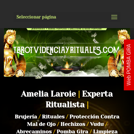
Seleccionar página
Web POMBA GIRA
Amelia Laroie
|
Experta
Ritualista
|
Brujería
/
Rituales
/
Protección Contra
Mal de Ojo
/
Hechizos
/
Vudu
/
Abrecaminos
/
Pomba Gira
/
Limpieza