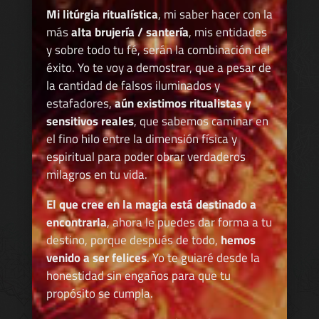
Mi litúrgia ritualística
, mi saber hacer con la
más
alta brujería / santería
, mis entidades
y sobre todo tu fé, serán la combinación del
éxito. Yo te voy a demostrar, que a pesar de
la cantidad de falsos iluminados y
estafadores,
aún existimos ritualistas y
sensitivos reales
, que sabemos caminar en
el fino hilo entre la dimensión física y
espiritual para poder obrar verdaderos
milagros en tu vida.
El que cree en la magia está destinado a
encontrarla
, ahora le puedes dar forma a tu
destino, porque después de todo,
hemos
venido a ser felices
. Yo te guiaré desde la
honestidad sin engaños para que tu
propósito se cumpla.