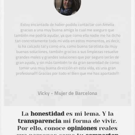
Estoy encantada de haber podido contactar con Amelia
gracias a una muy buena amiga la cual me aseguro que
también me podría ayudar, ya que como ella nadie me ha dicho
tan concretamente toda mi vida en estos momentos, es decir,
lo ha calcado tal y como era, como buena tarotista da muy
buenas soluciones, también gracias a sus limpiezas resuelve
grandes males y grandes soluciones que por seguro serán de
gran ayuda, y sin más también te da gran serenidad de como
tomar una muy buena dirección en esta vida, es una gran
profesional!!! Gracias por todo el Bien que me has aportado!!!
Vicky - Mujer de Barcelona
La
honestidad
es mi lema. Y la
transparencia
mi forma de vivir.
Por ello, conoce
opiniones
reales