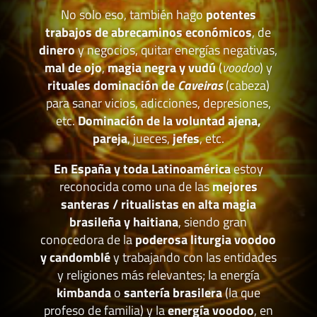
No solo eso, también hago
potentes
trabajos de abrecaminos económicos
, de
dinero
y negocios, quitar energías negativas,
mal de ojo
,
magia negra y vudú
(
voodoo
) y
rituales dominación de
Caveiras
(cabeza)
para sanar vicios, adicciones, depresiones,
etc.
Dominación de la voluntad ajena,
pareja
, jueces,
jefes
, etc.
En España y toda Latinoamérica
estoy
reconocida como una de las
mejores
santeras / ritualistas en alta magia
brasileña y haitiana
, siendo gran
conocedora de la
poderosa liturgia voodoo
y candomblé
y trabajando con las entidades
y religiones más relevantes; la energía
kimbanda
o
santería brasilera
(la que
profeso de familia) y la
energía voodoo
, en