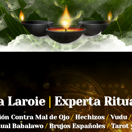
a Laroie
|
Experta Ritu
ión Contra Mal de Ojo
/
Hechizos
/
Vudu
/
tual Babalawo
/
Brujos Españoles
/
Tarot 