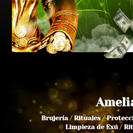
Ameli
Brujería
/
Rituales
/
Protecc
Limpieza de Exú
/
Ri