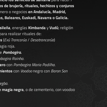
os de brujería, rituales, hechizos y conjuros
dinero o negocios
en Andalucía, Madrid,
s, Baleares, Euskadi, Navarra o Galicia.
sileña
, energías
Kimbanda
y
Vudú
; religión
 para realizar rituales de:
os
(
Exú Trancarúa
/
Desatrancarúa
)
gia roja.
de
Pombagira.
bagira Rainha.
ero
con
Pombagira Maria Padilha.
mientos
con
Voodoo
negro con
Baron San
egba.
e magia negra
, o de cementerio, con voodoo