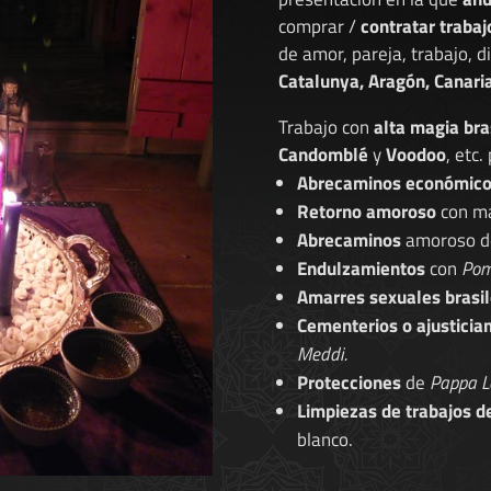
comprar /
contratar trabaj
de amor, pareja, trabajo, 
Catalunya, Aragón, Canaria
Trabajo con
alta magia bra
Candomblé
y
Voodoo
, etc.
Abrecaminos económic
Retorno amoroso
con ma
Abrecaminos
amoroso 
Endulzamientos
con
Pom
Amarres sexuales brasil
Cementerios o ajusticia
Meddi.
Protecciones
de
Pappa L
Limpiezas de trabajos d
blanco.