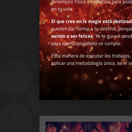
dimensión física y espiritual para po
en tu vida.
El que cree en la magia está destinad
puedes dar forma a tu destino, porqu
venido a ser felices
. Yo te guiaré des
para que tu propósito se cumpla.
Esta manera de ejecutar los trabajos,
aplicar una metodología única, es el se