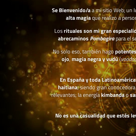
Se Bienvenido/a
a mi sitio Web; un 
alta magia
que realizo a perso
Los
rituales son mi gran especiali
abrecaminos
Pombagira
para el s
No solo eso, también hago
potentes
ojo
,
magia negra y vudú
(
voodo
En España y toda Latinoamérica
haitiana
, siendo gran conocedora
relevantes; la energía
kimbanda
o
sa
No es una casualidad que estés le