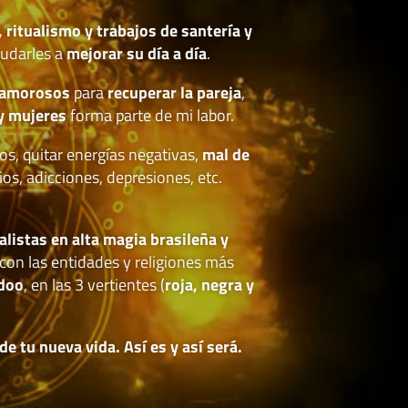
, ritualismo y trabajos de santería y
udarles a
mejorar su día a día
.
 amorosos
para
recuperar la pareja
,
y mujeres
forma parte de mi labor.
os, quitar energías negativas,
mal de
ios, adicciones, depresiones, etc.
.
alistas en alta magia brasileña y
con las entidades y religiones más
doo
, en las 3 vertientes (
roja, negra y
 tu nueva vida. Así es y así será.