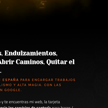
s
,
Endulzamientos
,
Abrir Caminos
,
Quitar el
.
N ESPAÑA
PARA ENCARGAR TRABAJOS
LISMO Y ALTA MAGIA. CON LAS
EN GOOGLE
.
o
y te encuentras mi web, la tarjeta
ncio los servicios de santería
para hacer /