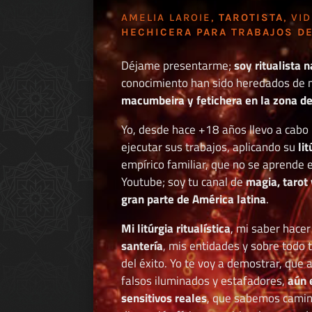
AMELIA LAROIE,
TAROTISTA
, VI
HECHICERA PARA TRABAJOS DE
Déjame presentarme;
soy ritualista n
conocimiento han sido heredados de 
macumbeira y fetichera en la zona de 
Yo, desde hace +18 años llevo a cab
ejecutar sus trabajos, aplicando su
li
empírico familiar, que no se aprende e
Youtube; soy tu canal de
magia, tarot 
gran parte de América latina
.
Mi litúrgia ritualística
, mi saber hace
santería
, mis entidades y sobre todo 
del éxito. Yo te voy a demostrar, que 
falsos iluminados y estafadores,
aún 
sensitivos reales
, que sabemos caminar