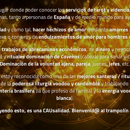
lugar donde poder conocer los
servicios de tarot y videncia
nas, tanto a personas de
España
y de medio mundo para ay
dad
y como tal,
hacer hechizos de amor
mediante
amarres
exo o conjuros de
endulzamientos de amor para hombres 
 trabajos de abrecaminos económicos
, de
dinero
y negoci
o
) y
rituales dominación de
Caveiras
(cabeza) para sanar vic
Dominación de la voluntad ajena, pareja
, jueces,
jefes
, etc
estoy reconocida como una de las
mejores santeras / ritu
 de la
poderosa liturgia voodoo y candomblé
y trabajando 
ntería brasilera
(la que profeso de familia) y la
energía voo
blanca
).
yendo esto, es una CAUsalidad. Bienvenid@ al trampolín de