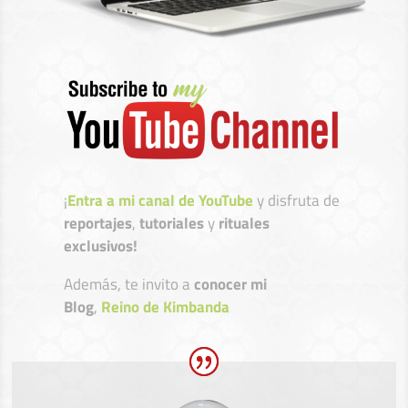
¡
Entra a mi canal de YouTube
y disfruta de
reportajes
,
tutoriales
y
rituales
exclusivos!
Además, te invito a
conocer mi
Blog
,
Reino de Kimbanda