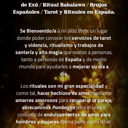
de Exú
/
Ritual Babalawo
/
Brujos
Españoles
/
Tarot y Rituales en España.
Se Bienvenido/a
a mi sitio Web; un lugar
donde poder conocer los
servicios de tarot
y videncia, ritualismo y trabajos de
santería y alta magia
que realizo a personas,
tanto a personas de
España
y de medio
mundo para ayudarles a
mejorar su día a
día
.
Los
rituales son mi gran especialidad
y
como tal,
hacer hechizos de amor
mediante
amarres amorosos
para
recuperar la pareja
,
abrecaminos
Pombagira
para el sexo o
conjuros de
endulzamientos de amor para
hombres y mujeres
forma parte de mi labor.