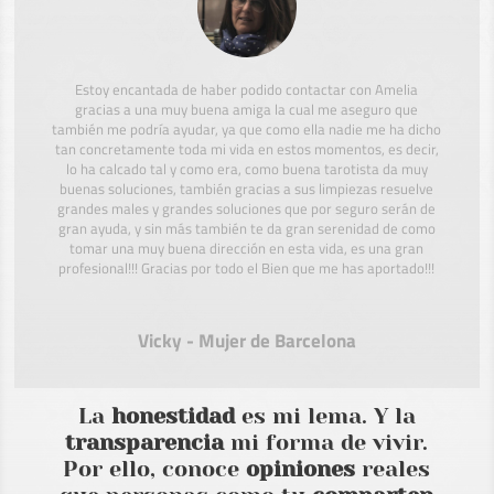
Estoy encantada de haber podido contactar con Amelia
gracias a una muy buena amiga la cual me aseguro que
también me podría ayudar, ya que como ella nadie me ha dicho
tan concretamente toda mi vida en estos momentos, es decir,
lo ha calcado tal y como era, como buena tarotista da muy
buenas soluciones, también gracias a sus limpiezas resuelve
grandes males y grandes soluciones que por seguro serán de
gran ayuda, y sin más también te da gran serenidad de como
tomar una muy buena dirección en esta vida, es una gran
profesional!!! Gracias por todo el Bien que me has aportado!!!
Vicky - Mujer de Barcelona
La
honestidad
es mi lema. Y la
transparencia
mi forma de vivir.
Por ello, conoce
opiniones
reales