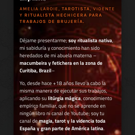
AMELIA LAROIE,
TAROTISTA
, VIDENTE
Y
RITUALISTA HECHICERA PARA
TRABAJOS DE BRUJERÍA.
Déjame presentarme;
soy ritualista nativa
,
mi sabiduría y conocimiento han sido
heredados de mi abuela materna –
macumbeira y fetichera en la zona de
Curitiba, Brazil
–
Yo, desde hace +18 años llevo a cabo la
misma manera de ejecutar sus trabajos,
aplicando su
litúrgia mágica
, conocimiento
empírico familiar, que no se aprende en
ningún libro ni canal de Youtube; soy tu
canal de
magia, tarot y la videncia toda
España y gran parte de América latina
.