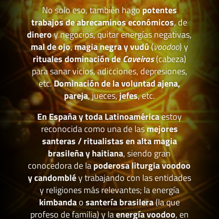
No solo eso, también hago
potentes
trabajos de abrecaminos económicos
, de
dinero
y negocios, quitar energías negativas,
mal de ojo
,
magia negra y vudú
(
voodoo
) y
rituales dominación de
Caveiras
(cabeza)
para sanar vicios, adicciones, depresiones,
etc.
Dominación de la voluntad ajena,
pareja
, jueces,
jefes
, etc.
En España y toda Latinoamérica
estoy
reconocida como una de las
mejores
santeras / ritualistas en alta magia
brasileña y haitiana
, siendo gran
conocedora de la
poderosa liturgia voodoo
y candomblé
y trabajando con las entidades
y religiones más relevantes; la energía
kimbanda
o
santería brasilera
(la que
profeso de familia) y la
energía voodoo
, en