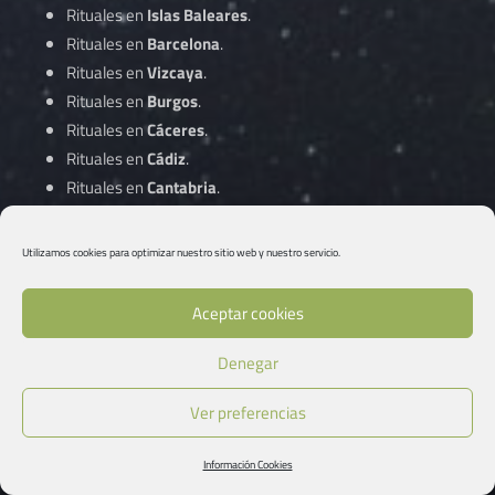
Rituales en
Islas Baleares
.
Rituales en
Barcelona
.
Rituales en
Vizcaya
.
Rituales en
Burgos
.
Rituales en
Cáceres
.
Rituales en
Cádiz
.
Rituales en
Cantabria
.
Rituales en
Castellón
.
Rituales en
Ciudad Real
.
Utilizamos cookies para optimizar nuestro sitio web y nuestro servicio.
Rituales en
Córdoba
.
Aceptar cookies
Rituales en
A Coruña
.
Denegar
Rituales en
Cuenca
.
Rituales en
Gipuzkoa
.
Ver preferencias
Rituales en
Girona
.
Rituales en
Granada
.
Información Cookies