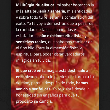
Mi litúrgia ritualística
, mi saber hacer con la
más
alta brujería / santería
, mis entidades
y sobre todo tu fé, serán la combinación del
éxito. Yo te voy a demostrar, que a pesar de
la cantidad de falsos iluminados y
estafadores,
aún existimos ritualistas y
sensitivos reales
, que sabemos caminar en
el fino hilo entre la dimensión física y
espiritual para poder obrar verdaderos
milagros en tu vida.
El que cree en la magia está destinado a
encontrarla
, ahora le puedes dar forma a tu
destino, porque después de todo,
hemos
venido a ser felices
. Yo te guiaré desde la
honestidad sin engaños para que tu
propósito se cumpla.