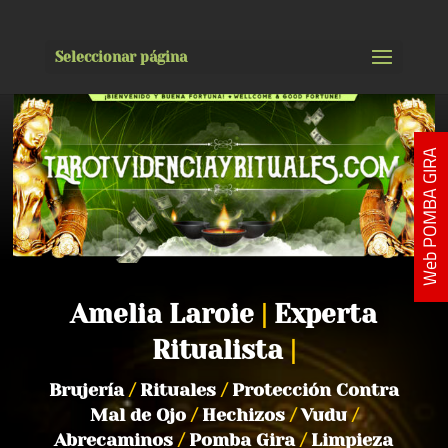
Seleccionar página
Web POMBA GIRA
Amelia Laroie
|
Experta
Ritualista
|
Brujería
/
Rituales
/
Protección Contra
Mal de Ojo
/
Hechizos
/
Vudu
/
Abrecaminos
/
Pomba Gira
/
Limpieza