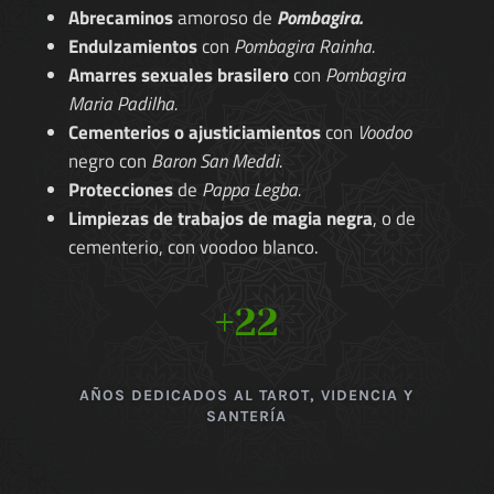
Abrecaminos
amoroso de
Pombagira.
Endulzamientos
con
Pombagira Rainha.
Amarres sexuales brasilero
con
Pombagira
Maria Padilha.
Cementerios o ajusticiamientos
con
Voodoo
negro con
Baron San Meddi.
Protecciones
de
Pappa Legba.
Limpiezas de trabajos de magia negra
, o de
cementerio, con voodoo blanco.
+22
AÑOS DEDICADOS AL TAROT, VIDENCIA Y
SANTERÍA