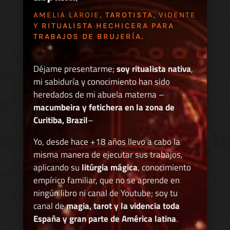
AMELIA LAROIE,
TAROTISTA
, VIDENTE
Y
RITUALISTA HECHICERA PARA
TRABAJOS DE BRUJERÍA.
Déjame presentarme;
soy ritualista nativa
,
mi sabiduría y conocimiento han sido
heredados de mi abuela materna –
macumbeira y fetichera en la zona de
Curitiba, Brazil
–
Yo, desde hace +18 años llevo a cabo la
misma manera de ejecutar sus trabajos,
aplicando su
litúrgia mágica
, conocimiento
empírico familiar, que no se aprende en
ningún libro ni canal de Youtube; soy tu
canal de
magia, tarot y la videncia toda
España y gran parte de América latina
.