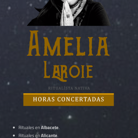
Rituales en
Albacete
.
Rituales en
Alicante
.