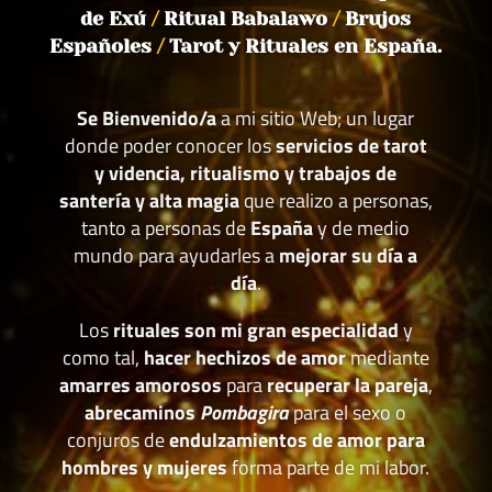
de Exú
/
Ritual Babalawo
/
Brujos
Españoles
/
Tarot y Rituales en España.
Se Bienvenido/a
a mi sitio Web; un lugar
donde poder conocer los
servicios de tarot
y videncia, ritualismo y trabajos de
santería y alta magia
que realizo a personas,
tanto a personas de
España
y de medio
mundo para ayudarles a
mejorar su día a
día
.
Los
rituales son mi gran especialidad
y
como tal,
hacer hechizos de amor
mediante
amarres amorosos
para
recuperar la pareja
,
abrecaminos
Pombagira
para el sexo o
conjuros de
endulzamientos de amor para
hombres y mujeres
forma parte de mi labor.