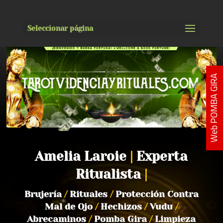
Seleccionar página
Web POMBA GIRA
Amelia Laroie
|
Experta
Ritualista
|
Brujería
/
Rituales
/
Protección Contra
Mal de Ojo
/
Hechizos
/
Vudu
/
Abrecaminos
/
Pomba Gira
/
Limpieza