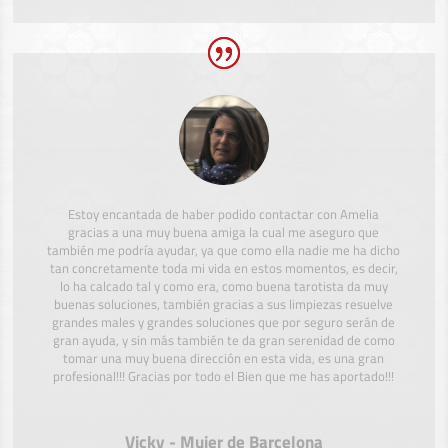
Estoy encantada de haber podido contactar con Amelia
gracias a una muy buena amiga la cual me aseguro que
también me podría ayudar, ya que como ella nadie me ha dicho
tan concretamente toda mi vida en estos momentos, es decir,
lo ha calcado tal y como era, como buena tarotista da muy
buenas soluciones, también gracias a sus limpiezas resuelve
grandes males y grandes soluciones que por seguro serán de
gran ayuda, y sin más también te da gran serenidad de como
tomar una muy buena dirección en esta vida, es una gran
profesional!!! Gracias por todo el Bien que me has aportado!!!
Vicky - Mujer de Barcelona