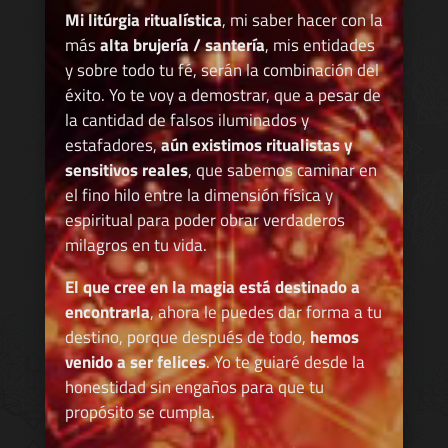
Mi litúrgia ritualística
, mi saber hacer con la
más
alta brujería / santería
, mis entidades
y sobre todo tu fé, serán la combinación del
éxito. Yo te voy a demostrar, que a pesar de
la cantidad de falsos iluminados y
estafadores,
aún existimos ritualistas y
sensitivos reales
, que sabemos caminar en
el fino hilo entre la dimensión física y
espiritual para poder obrar verdaderos
milagros en tu vida.
El que cree en la magia está destinado a
encontrarla
, ahora le puedes dar forma a tu
destino, porque después de todo,
hemos
venido a ser felices
. Yo te guiaré desde la
honestidad sin engaños para que tu
propósito se cumpla.