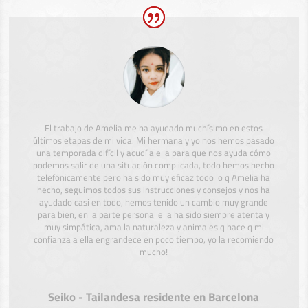
El trabajo de Amelia me ha ayudado muchísimo en estos
últimos etapas de mi vida. Mi hermana y yo nos hemos pasado
una temporada difícil y acudí a ella para que nos ayuda cómo
podemos salir de una situación complicada, todo hemos hecho
telefónicamente pero ha sido muy eficaz todo lo q Amelia ha
hecho, seguimos todos sus instrucciones y consejos y nos ha
ayudado casi en todo, hemos tenido un cambio muy grande
para bien, en la parte personal ella ha sido siempre atenta y
muy simpática, ama la naturaleza y animales q hace q mi
confianza a ella engrandece en poco tiempo, yo la recomiendo
mucho!
Seiko - Tailandesa residente en Barcelona