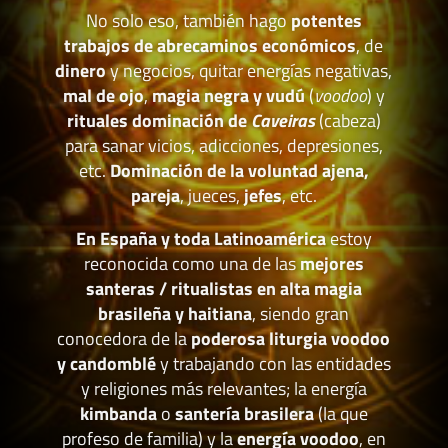
No solo eso, también hago
potentes
trabajos de abrecaminos económicos
, de
dinero
y negocios, quitar energías negativas,
mal de ojo
,
magia negra y vudú
(
voodoo
) y
rituales dominación de
Caveiras
(cabeza)
para sanar vicios, adicciones, depresiones,
etc.
Dominación de la voluntad ajena,
pareja
, jueces,
jefes
, etc.
En España y toda Latinoamérica
estoy
reconocida como una de las
mejores
santeras / ritualistas en alta magia
brasileña y haitiana
, siendo gran
conocedora de la
poderosa liturgia voodoo
y candomblé
y trabajando con las entidades
y religiones más relevantes; la energía
kimbanda
o
santería brasilera
(la que
profeso de familia) y la
energía voodoo
, en