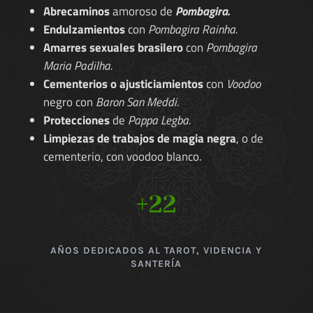
Abrecaminos
amoroso de
Pombagira.
Endulzamientos
con
Pombagira Rainha.
Amarres sexuales brasilero
con
Pombagira
Maria Padilha.
Cementerios o ajusticiamientos
con
Voodoo
negro con
Baron San Meddi.
Protecciones
de
Pappa Legba.
Limpiezas de trabajos de magia negra
, o de
cementerio, con voodoo blanco.
+22
AÑOS DEDICADOS AL TAROT, VIDENCIA Y
SANTERÍA