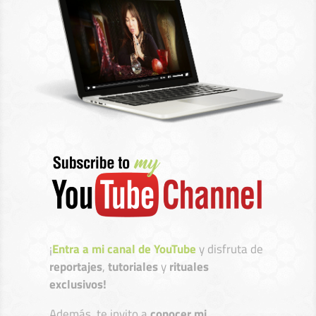
¡
Entra a mi canal de YouTube
y disfruta de
reportajes
,
tutoriales
y
rituales
exclusivos!
Además, te invito a
conocer mi