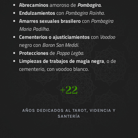
Abrecaminos
amoroso de
Pombagira.
Endulzamientos
con
Pombagira Rainha.
Amarres sexuales brasilero
con
Pombagira
Maria Padilha.
Cementerios o ajusticiamientos
con
Voodoo
negro con
Baron San Meddi.
Protecciones
de
Pappa Legba.
Limpiezas de trabajos de magia negra
, o de
cementerio, con voodoo blanco.
+22
AÑOS DEDICADOS AL TAROT, VIDENCIA Y
SANTERÍA