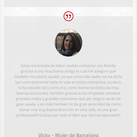
Estoy encantada de haber podido contactar con Amelia
gracias a una muy buena amiga la cual me aseguro que
también me podría ayudar, ya que como ella nadie me ha dicho
tan concretamente toda mi vida en estos momentos, es decir,
lo ha calcado tal y como era, como buena tarotista da muy
buenas soluciones, también gracias a sus limpiezas resuelve
grandes males y grandes soluciones que por seguro serán de
gran ayuda, y sin más también te da gran serenidad de como
tomar una muy buena dirección en esta vida, es una gran
profesional!!! Gracias por todo el Bien que me has aportado!!!
Vicky - Mujer de Barcelona