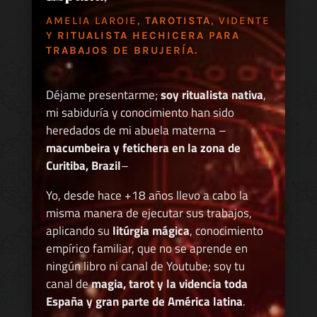
AMELIA LAROIE,
TAROTISTA
, VIDENTE
Y
RITUALISTA HECHICERA PARA
TRABAJOS DE BRUJERÍA.
Déjame presentarme;
soy ritualista nativa
,
mi sabiduría y conocimiento han sido
heredados de mi abuela materna –
macumbeira y fetichera en la zona de
Curitiba, Brazil
–
Yo, desde hace +18 años llevo a cabo la
misma manera de ejecutar sus trabajos,
aplicando su
litúrgia mágica
, conocimiento
empírico familiar, que no se aprende en
ningún libro ni canal de Youtube; soy tu
canal de
magia, tarot y la videncia toda
España y gran parte de América latina
.