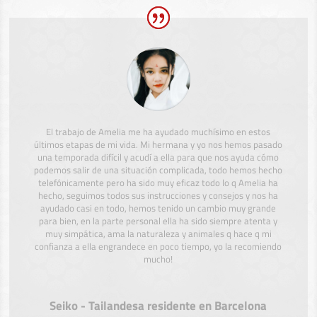
El trabajo de Amelia me ha ayudado muchísimo en estos
últimos etapas de mi vida. Mi hermana y yo nos hemos pasado
una temporada difícil y acudí a ella para que nos ayuda cómo
podemos salir de una situación complicada, todo hemos hecho
telefónicamente pero ha sido muy eficaz todo lo q Amelia ha
hecho, seguimos todos sus instrucciones y consejos y nos ha
ayudado casi en todo, hemos tenido un cambio muy grande
para bien, en la parte personal ella ha sido siempre atenta y
muy simpática, ama la naturaleza y animales q hace q mi
confianza a ella engrandece en poco tiempo, yo la recomiendo
mucho!
Seiko - Tailandesa residente en Barcelona