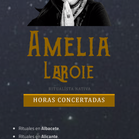
Rituales en
Albacete
.
Rituales en
Alicante
.