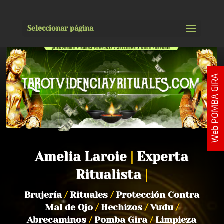
Seleccionar página
Web POMBA GIRA
Amelia Laroie
|
Experta
Ritualista
|
Brujería
/
Rituales
/
Protección Contra
Mal de Ojo
/
Hechizos
/
Vudu
/
Abrecaminos
/
Pomba Gira
/
Limpieza