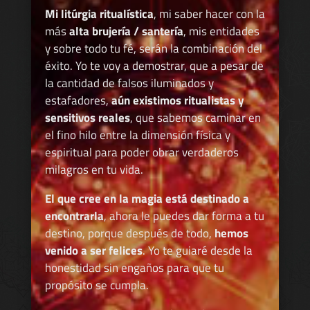
Mi litúrgia ritualística
, mi saber hacer con la
más
alta brujería / santería
, mis entidades
y sobre todo tu fé, serán la combinación del
éxito. Yo te voy a demostrar, que a pesar de
la cantidad de falsos iluminados y
estafadores,
aún existimos ritualistas y
sensitivos reales
, que sabemos caminar en
el fino hilo entre la dimensión física y
espiritual para poder obrar verdaderos
milagros en tu vida.
El que cree en la magia está destinado a
encontrarla
, ahora le puedes dar forma a tu
destino, porque después de todo,
hemos
venido a ser felices
. Yo te guiaré desde la
honestidad sin engaños para que tu
propósito se cumpla.