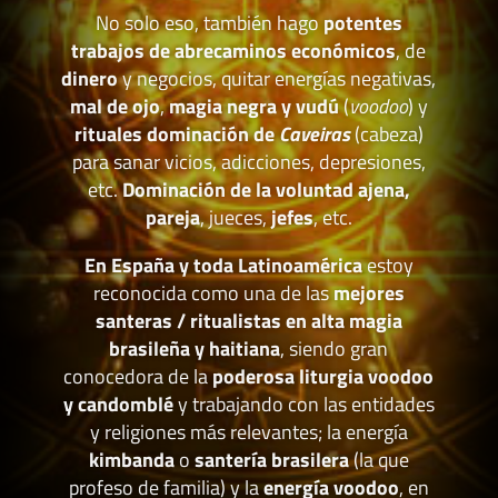
No solo eso, también hago
potentes
trabajos de abrecaminos económicos
, de
dinero
y negocios, quitar energías negativas,
mal de ojo
,
magia negra y vudú
(
voodoo
) y
rituales dominación de
Caveiras
(cabeza)
para sanar vicios, adicciones, depresiones,
etc.
Dominación de la voluntad ajena,
pareja
, jueces,
jefes
, etc.
En España y toda Latinoamérica
estoy
reconocida como una de las
mejores
santeras / ritualistas en alta magia
brasileña y haitiana
, siendo gran
conocedora de la
poderosa liturgia voodoo
y candomblé
y trabajando con las entidades
y religiones más relevantes; la energía
kimbanda
o
santería brasilera
(la que
profeso de familia) y la
energía voodoo
, en