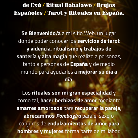
de Exú
/
Ritual Babalawo
/
Brujos
Españoles
/
Tarot y Rituales en España.
Se Bienvenido/a
a mi sitio Web; un lugar
donde poder conocer los
servicios de tarot
y videncia, ritualismo y trabajos de
santería y alta magia
que realizo a personas,
tanto a personas de
España
y de medio
mundo para ayudarles a
mejorar su día a
día
.
Los
rituales son mi gran especialidad
y
como tal,
hacer hechizos de amor
mediante
amarres amorosos
para
recuperar la pareja
,
abrecaminos
Pombagira
para el sexo o
conjuros de
endulzamientos de amor para
hombres y mujeres
forma parte de mi labor.