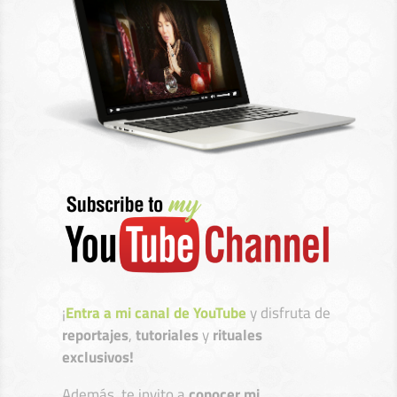
¡
Entra a mi canal de YouTube
y disfruta de
reportajes
,
tutoriales
y
rituales
exclusivos!
Además, te invito a
conocer mi