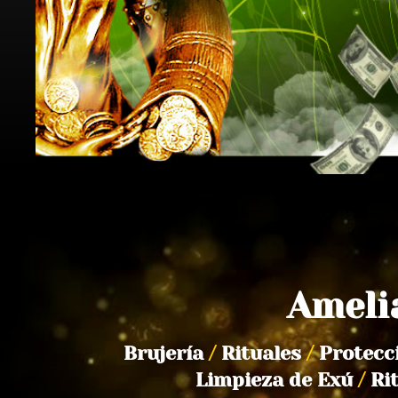
Ameli
Brujería
/
Rituales
/
Protecc
Limpieza de Exú
/
Ri