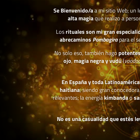
Se Bienvenido/a
a mi sitio Web; un 
alta magia
que realizo a perso
Los
rituales son mi gran especiali
abrecaminos
Pombagira
para el s
No solo eso, también hago
potentes
ojo
,
magia negra y vudú
(
voodo
En España y toda Latinoamérica
haitiana
, siendo gran conocedora
relevantes; la energía
kimbanda
o
sa
No es una casualidad que estés le