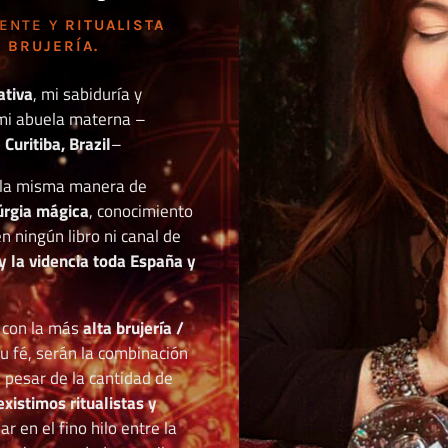
DENTE Y
RITUALISTA
 BRUJERÍA.
ativa
, mi sabiduría y
mi abuela materna –
Curitiba, Brazil
–
o la misma manera de
túrgia mágica
, conocimiento
n ningún libro ni canal de
y la videncia toda España y
r con la más
alta brujería /
tu fé, serán la combinación
a pesar de la cantidad de
existimos ritualistas y
 en el fino hilo entre la