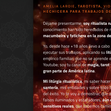
AMELIA LAROIE,
TAROTISTA
, VI
HECHICERA PARA TRABAJOS DE
Déjame presentarme;
soy ritualista n
conocimiento han sido heredados de 
macumbeira y fetichera en la zona de 
Yo, desde hace +18 años llevo a cab
ejecutar sus trabajos, aplicando su
li
empírico familiar, que no se aprende e
Youtube; soy tu canal de
magia, tarot 
gran parte de América latina
.
Mi litúrgia ritualística
, mi saber hace
santería
, mis entidades y sobre todo 
del éxito. Yo te voy a demostrar, que 
falsos iluminados y estafadores,
aún 
sensitivos reales
, que sabemos caminar