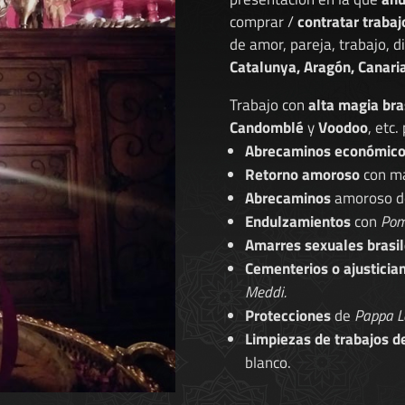
comprar /
contratar trabaj
de amor, pareja, trabajo, 
Catalunya, Aragón, Canaria
Trabajo con
alta magia bra
Candomblé
y
Voodoo
, etc.
Abrecaminos económic
Retorno amoroso
con ma
Abrecaminos
amoroso 
Endulzamientos
con
Pom
Amarres sexuales brasil
Cementerios o ajusticia
Meddi.
Protecciones
de
Pappa L
Limpiezas de trabajos d
blanco.