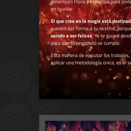
dimensión física y espiritual para po
en tu vida.
El que cree en la magia está destinad
puedes dar forma a tu destino, porqu
venido a ser felices
. Yo te guiaré des
para que tu propósito se cumpla.
Esta manera de ejecutar los trabajos,
aplicar una metodología única, es el se