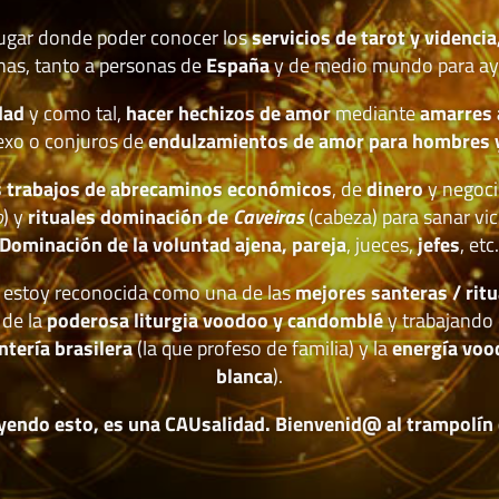
lugar donde poder conocer los
servicios de tarot y videncia
nas, tanto a personas de
España
y de medio mundo para ay
dad
y como tal,
hacer hechizos de amor
mediante
amarres
exo o conjuros de
endulzamientos de amor para hombres 
 trabajos de abrecaminos económicos
, de
dinero
y negoci
o
) y
rituales dominación de
Caveiras
(cabeza) para sanar vic
Dominación de la voluntad ajena, pareja
, jueces,
jefes
, etc
estoy reconocida como una de las
mejores santeras / ritu
 de la
poderosa liturgia voodoo y candomblé
y trabajando 
ntería brasilera
(la que profeso de familia) y la
energía voo
blanca
).
yendo esto, es una CAUsalidad. Bienvenid@ al trampolín de