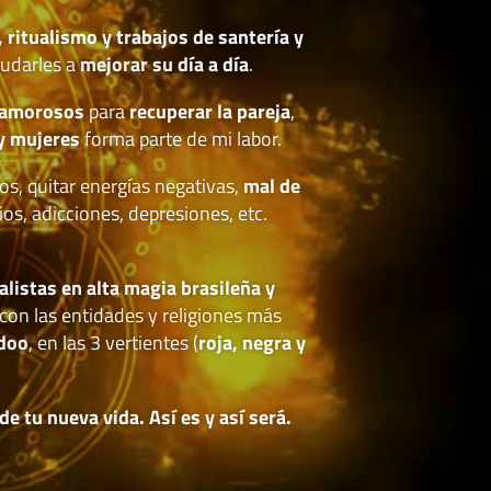
, ritualismo y trabajos de santería y
udarles a
mejorar su día a día
.
 amorosos
para
recuperar la pareja
,
y mujeres
forma parte de mi labor.
os, quitar energías negativas,
mal de
ios, adicciones, depresiones, etc.
.
alistas en alta magia brasileña y
con las entidades y religiones más
doo
, en las 3 vertientes (
roja, negra y
 tu nueva vida. Así es y así será.