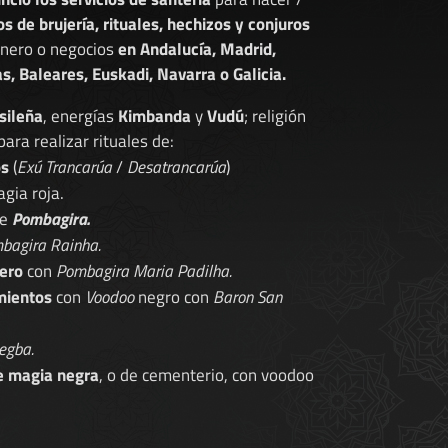
os de brujería, rituales, hechizos y conjuros
dinero o negocios
en Andalucía, Madrid,
s, Baleares, Euskadi, Navarra o Galicia.
sileña
, energías
Kimbanda
y
Vudú
; religión
 para realizar rituales de:
os
(
Exú Trancarúa
/
Desatrancarúa
)
gia roja.
de
Pombagira.
bagira Rainha.
ero
con
Pombagira Maria Padilha.
mientos
con
Voodoo
negro con
Baron San
egba.
e magia negra
, o de cementerio, con voodoo