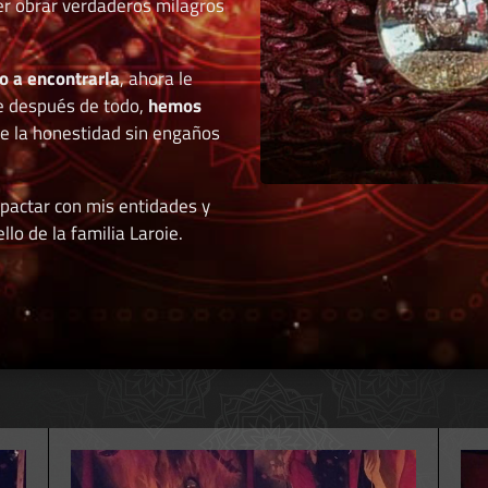
der obrar verdaderos milagros
o a encontrarla
, ahora le
e después de todo,
hemos
de la honestidad sin engaños
 pactar con mis entidades y
llo de la familia Laroie.