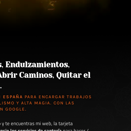
s
,
Endulzamientos
,
Abrir Caminos
,
Quitar el
.
N ESPAÑA
PARA ENCARGAR TRABAJOS
LISMO Y ALTA MAGIA. CON LAS
EN GOOGLE
.
o
y te encuentras mi web, la tarjeta
ncio los servicios de santería
para hacer /