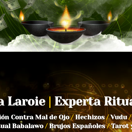
a Laroie
|
Experta Ritu
ión Contra Mal de Ojo
/
Hechizos
/
Vudu
/
tual Babalawo
/
Brujos Españoles
/
Tarot 