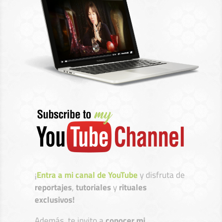
¡
Entra a mi canal de YouTube
y disfruta de
reportajes
,
tutoriales
y
rituales
exclusivos!
Además, te invito a
conocer mi