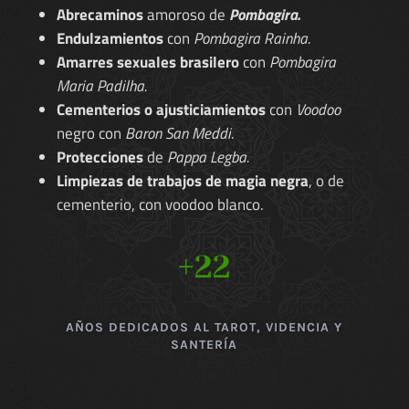
Abrecaminos
amoroso de
Pombagira.
Endulzamientos
con
Pombagira Rainha.
Amarres sexuales brasilero
con
Pombagira
Maria Padilha.
Cementerios o ajusticiamientos
con
Voodoo
negro con
Baron San Meddi.
Protecciones
de
Pappa Legba.
Limpiezas de trabajos de magia negra
, o de
cementerio, con voodoo blanco.
+22
AÑOS DEDICADOS AL TAROT, VIDENCIA Y
SANTERÍA