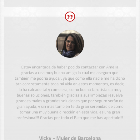
Estoy encantada de haber podido contactar con Amelia
gracias a una muy buena amiga la cual me aseguro que
también me podría ayudar, ya que como ella nadie me ha dicho
tan concretamente toda mi vida en estos momentos, es decir,
lo ha calcado tal y como era, como buena tarotista da muy
buenas soluciones, también gracias a sus limpiezas resuelve
grandes males y grandes soluciones que por seguro serán de
gran ayuda, y sin más también te da gran serenidad de como
tomar una muy buena dirección en esta vida, es una gran
profesional!!! Gracias por todo el Bien que me has aportado!!!
Vicky - Mujer de Barcelona