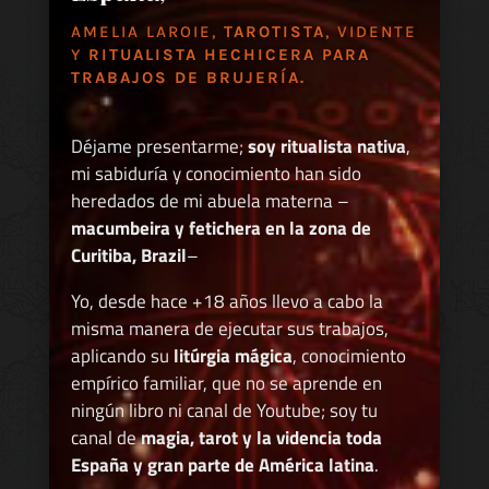
AMELIA LAROIE,
TAROTISTA
, VIDENTE
Y
RITUALISTA HECHICERA PARA
TRABAJOS DE BRUJERÍA.
Déjame presentarme;
soy ritualista nativa
,
mi sabiduría y conocimiento han sido
heredados de mi abuela materna –
macumbeira y fetichera en la zona de
Curitiba, Brazil
–
Yo, desde hace +18 años llevo a cabo la
misma manera de ejecutar sus trabajos,
aplicando su
litúrgia mágica
, conocimiento
empírico familiar, que no se aprende en
ningún libro ni canal de Youtube; soy tu
canal de
magia, tarot y la videncia toda
España y gran parte de América latina
.