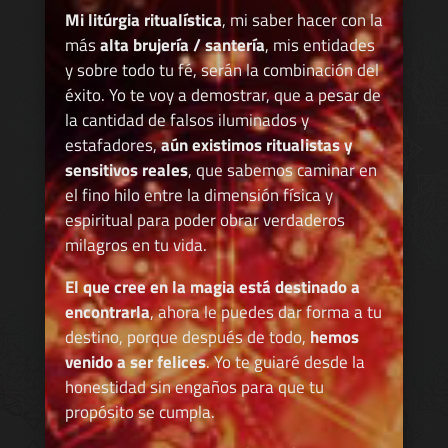
Mi litúrgia ritualística
, mi saber hacer con la
más
alta brujería / santería
, mis entidades
y sobre todo tu fé, serán la combinación del
éxito. Yo te voy a demostrar, que a pesar de
la cantidad de falsos iluminados y
estafadores,
aún existimos ritualistas y
sensitivos reales
, que sabemos caminar en
el fino hilo entre la dimensión física y
espiritual para poder obrar verdaderos
milagros en tu vida.
El que cree en la magia está destinado a
encontrarla
, ahora le puedes dar forma a tu
destino, porque después de todo,
hemos
venido a ser felices
. Yo te guiaré desde la
honestidad sin engaños para que tu
propósito se cumpla.