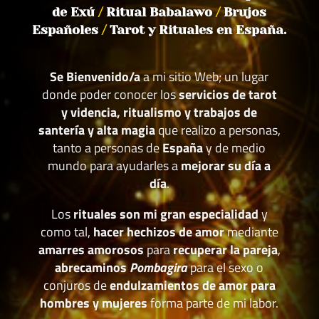
de Exú
/
Ritual Babalawo
/
Brujos
Españoles
/
Tarot y Rituales en España.
Se Bienvenido/a
a mi sitio Web; un lugar
donde poder conocer los
servicios de tarot
y videncia, ritualismo y trabajos de
santería y alta magia
que realizo a personas,
tanto a personas de
España
y de medio
mundo para ayudarles a
mejorar su día a
día
.
Los
rituales son mi gran especialidad
y
como tal,
hacer hechizos de amor
mediante
amarres amorosos
para
recuperar la pareja
,
abrecaminos
Pombagira
para el sexo o
conjuros de
endulzamientos de amor para
hombres y mujeres
forma parte de mi labor.