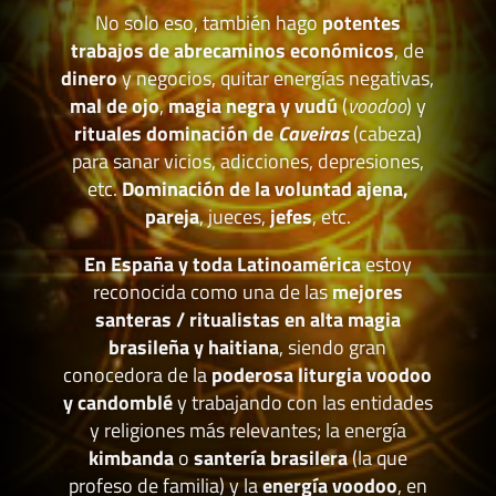
No solo eso, también hago
potentes
trabajos de abrecaminos económicos
, de
dinero
y negocios, quitar energías negativas,
mal de ojo
,
magia negra y vudú
(
voodoo
) y
rituales dominación de
Caveiras
(cabeza)
para sanar vicios, adicciones, depresiones,
etc.
Dominación de la voluntad ajena,
pareja
, jueces,
jefes
, etc.
En España y toda Latinoamérica
estoy
reconocida como una de las
mejores
santeras / ritualistas en alta magia
brasileña y haitiana
, siendo gran
conocedora de la
poderosa liturgia voodoo
y candomblé
y trabajando con las entidades
y religiones más relevantes; la energía
kimbanda
o
santería brasilera
(la que
profeso de familia) y la
energía voodoo
, en