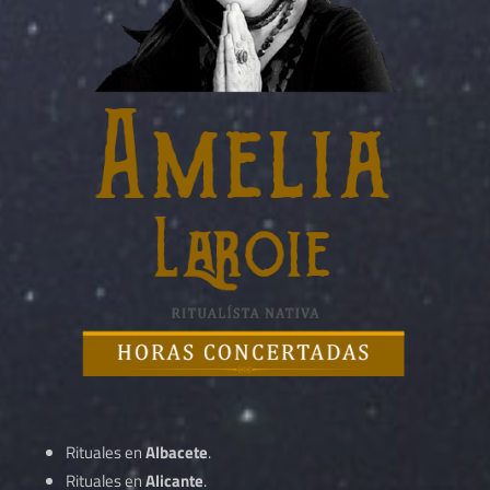
Rituales en
Albacete
.
Rituales en
Alicante
.