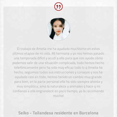
El trabajo de Amelia me ha ayudado muchísimo en estos
últimos etapas de mi vida. Mi hermana y yo nos hemos pasado
una temporada difícil y acudí a ella para que nos ayuda cómo
podemos salir de una situación complicada, todo hemos hecho
telefónicamente pero ha sido muy eficaz todo lo q Amelia ha
hecho, seguimos todos sus instrucciones y consejos y nos ha
ayudado casi en todo, hemos tenido un cambio muy grande
para bien, en la parte personal ella ha sido siempre atenta y
muy simpática, ama la naturaleza y animales q hace q mi
confianza a ella engrandece en poco tiempo, yo la recomiendo
mucho!
Seiko - Tailandesa residente en Barcelona