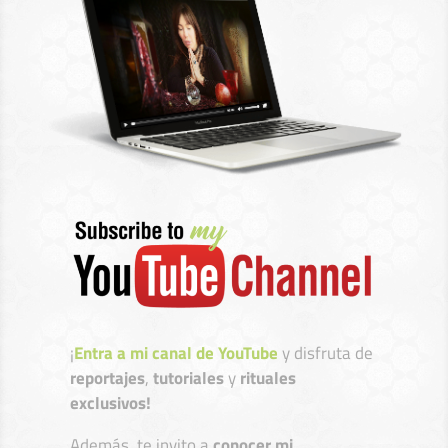
¡
Entra a mi canal de YouTube
y disfruta de
reportajes
,
tutoriales
y
rituales
exclusivos!
Además, te invito a
conocer mi