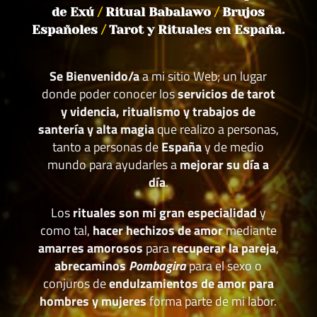
de Exú
/
Ritual Babalawo
/
Brujos
Españoles
/
Tarot y Rituales en España.
Se Bienvenido/a
a mi sitio Web; un lugar
donde poder conocer los
servicios de tarot
y videncia, ritualismo y trabajos de
santería y alta magia
que realizo a personas,
tanto a personas de
España
y de medio
mundo para ayudarles a
mejorar su día a
día
.
Los
rituales son mi gran especialidad
y
como tal,
hacer hechizos de amor
mediante
amarres amorosos
para
recuperar la pareja
,
abrecaminos
Pombagira
para el sexo o
conjuros de
endulzamientos de amor para
hombres y mujeres
forma parte de mi labor.