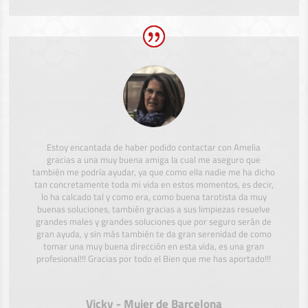
Estoy encantada de haber podido contactar con Amelia
gracias a una muy buena amiga la cual me aseguro que
también me podría ayudar, ya que como ella nadie me ha dicho
tan concretamente toda mi vida en estos momentos, es decir,
lo ha calcado tal y como era, como buena tarotista da muy
buenas soluciones, también gracias a sus limpiezas resuelve
grandes males y grandes soluciones que por seguro serán de
gran ayuda, y sin más también te da gran serenidad de como
tomar una muy buena dirección en esta vida, es una gran
profesional!!! Gracias por todo el Bien que me has aportado!!!
Vicky - Mujer de Barcelona