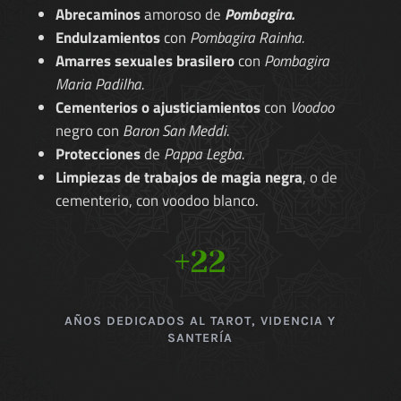
Abrecaminos
amoroso de
Pombagira.
Endulzamientos
con
Pombagira Rainha.
Amarres sexuales brasilero
con
Pombagira
Maria Padilha.
Cementerios o ajusticiamientos
con
Voodoo
negro con
Baron San Meddi.
Protecciones
de
Pappa Legba.
Limpiezas de trabajos de magia negra
, o de
cementerio, con voodoo blanco.
+22
AÑOS DEDICADOS AL TAROT, VIDENCIA Y
SANTERÍA