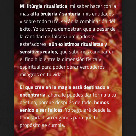
Mi litúrgia ritualística
, mi saber hacer con la
más
alta brujería / santería
, mis entidades
y sobre todo tu fé, serán la combinación del
éxito. Yo te voy a demostrar, que a pesar de
la cantidad de falsos iluminados y
estafadores,
aún existimos ritualistas y
sensitivos reales
, que sabemos caminar en
el fino hilo entre la dimensión física y
espiritual para poder obrar verdaderos
milagros en tu vida.
El que cree en la magia está destinado a
encontrarla
, ahora le puedes dar forma a tu
destino, porque después de todo,
hemos
venido a ser felices
. Yo te guiaré desde la
honestidad sin engaños para que tu
propósito se cumpla.