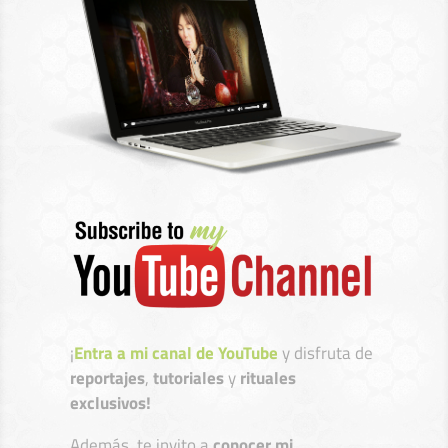
¡
Entra a mi canal de YouTube
y disfruta de
reportajes
,
tutoriales
y
rituales
exclusivos!
Además, te invito a
conocer mi