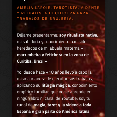
AMELIA LAROIE,
TAROTISTA
, VIDENTE
Y
RITUALISTA HECHICERA PARA
TRABAJOS DE BRUJERÍA.
Déjame presentarme;
soy ritualista nativa
,
mi sabiduría y conocimiento han sido
heredados de mi abuela materna –
macumbeira y fetichera en la zona de
Curitiba, Brazil
–
Yo, desde hace +18 años llevo a cabo la
misma manera de ejecutar sus trabajos,
aplicando su
litúrgia mágica
, conocimiento
empírico familiar, que no se aprende en
ningún libro ni canal de Youtube; soy tu
canal de
magia, tarot y la videncia toda
España y gran parte de América latina
.