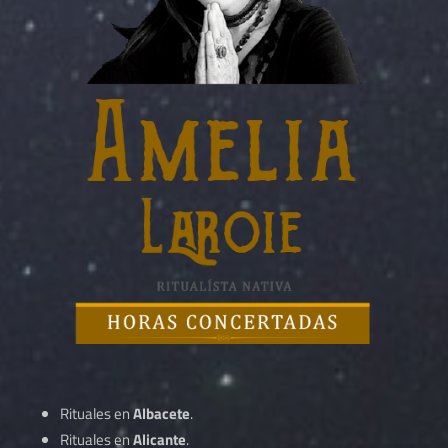
Rituales en
Albacete
.
Rituales en
Alicante
.