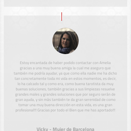
Estoy encantada de haber podido contactar con Amelia
gracias a una muy buena amiga la cual me aseguro que
también me podría ayudar, ya que como ella nadie me ha dicho
tan concretamente toda mi vida en estos momentos, es decir,
lo ha calcado tal y como era, como buena tarotista da muy
buenas soluciones, también gracias a sus limpiezas resuelve
grandes males y grandes soluciones que por seguro serán de
gran ayuda, y sin más también te da gran serenidad de como
tomar una muy buena dirección en esta vida, es una gran
profesional!!! Gracias por todo el Bien que me has aportado!!!
Vicky - Mujer de Barcelona