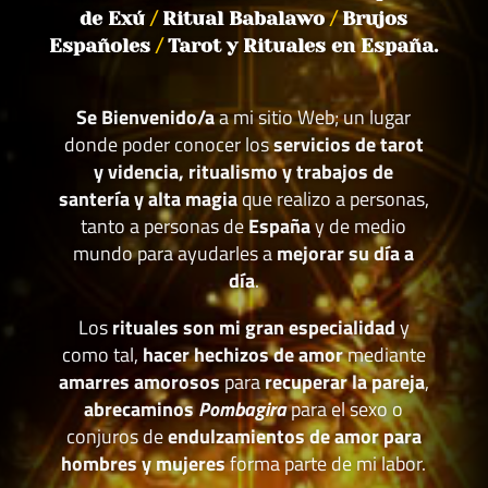
de Exú
/
Ritual Babalawo
/
Brujos
Españoles
/
Tarot y Rituales en España.
Se Bienvenido/a
a mi sitio Web; un lugar
donde poder conocer los
servicios de tarot
y videncia, ritualismo y trabajos de
santería y alta magia
que realizo a personas,
tanto a personas de
España
y de medio
mundo para ayudarles a
mejorar su día a
día
.
Los
rituales son mi gran especialidad
y
como tal,
hacer hechizos de amor
mediante
amarres amorosos
para
recuperar la pareja
,
abrecaminos
Pombagira
para el sexo o
conjuros de
endulzamientos de amor para
hombres y mujeres
forma parte de mi labor.