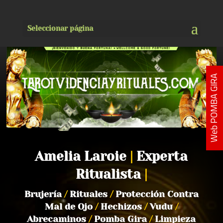
Seleccionar página
Web POMBA GIRA
Amelia Laroie
|
Experta
Ritualista
|
Brujería
/
Rituales
/
Protección Contra
Mal de Ojo
/
Hechizos
/
Vudu
/
Abrecaminos
/
Pomba Gira
/
Limpieza