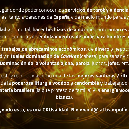
lugar donde poder conocer los
servicios de tarot y videncia
nas, tanto a personas de
España
y de medio mundo para ay
dad
y como tal,
hacer hechizos de amor
mediante
amarres
exo o conjuros de
endulzamientos de amor para hombres 
 trabajos de abrecaminos económicos
, de
dinero
y negoci
o
) y
rituales dominación de
Caveiras
(cabeza) para sanar vic
Dominación de la voluntad ajena, pareja
, jueces,
jefes
, etc
estoy reconocida como una de las
mejores santeras / ritu
 de la
poderosa liturgia voodoo y candomblé
y trabajando 
ntería brasilera
(la que profeso de familia) y la
energía voo
blanca
).
yendo esto, es una CAUsalidad. Bienvenid@ al trampolín de