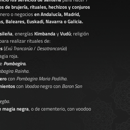
os de brujería, rituales, hechizos y conjuros
dinero o negocios
en Andalucía, Madrid,
s, Baleares, Euskadi, Navarra o Galicia.
sileña
, energías
Kimbanda
y
Vudú
; religión
 para realizar rituales de:
os
(
Exú Trancarúa
/
Desatrancarúa
)
gia roja.
de
Pombagira.
bagira Rainha.
ero
con
Pombagira Maria Padilha.
mientos
con
Voodoo
negro con
Baron San
egba.
e magia negra
, o de cementerio, con voodoo