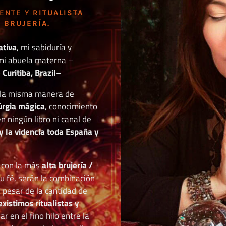
DENTE Y
RITUALISTA
 BRUJERÍA.
ativa
, mi sabiduría y
mi abuela materna –
Curitiba, Brazil
–
o la misma manera de
túrgia mágica
, conocimiento
n ningún libro ni canal de
y la videncia toda España y
r con la más
alta brujería /
tu fé, serán la combinación
a pesar de la cantidad de
existimos ritualistas y
 en el fino hilo entre la