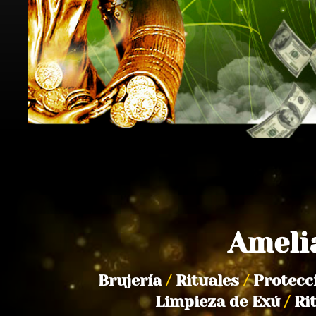
Ameli
Brujería
/
Rituales
/
Protecc
Limpieza de Exú
/
Ri