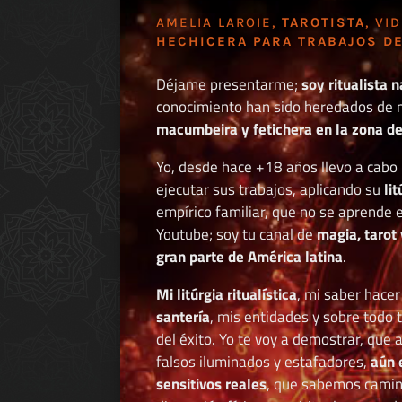
AMELIA LAROIE,
TAROTISTA
, VI
HECHICERA PARA TRABAJOS DE
Déjame presentarme;
soy ritualista n
conocimiento han sido heredados de 
macumbeira y fetichera en la zona de 
Yo, desde hace +18 años llevo a cab
ejecutar sus trabajos, aplicando su
li
empírico familiar, que no se aprende e
Youtube; soy tu canal de
magia, tarot 
gran parte de América latina
.
Mi litúrgia ritualística
, mi saber hace
santería
, mis entidades y sobre todo 
del éxito. Yo te voy a demostrar, que 
falsos iluminados y estafadores,
aún 
sensitivos reales
, que sabemos caminar