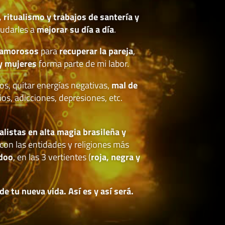
, ritualismo y trabajos de santería y
udarles a
mejorar su día a día
.
 amorosos
para
recuperar la pareja
,
y mujeres
forma parte de mi labor.
os, quitar energías negativas,
mal de
ios, adicciones, depresiones, etc.
.
alistas en alta magia brasileña y
con las entidades y religiones más
doo
, en las 3 vertientes (
roja, negra y
 tu nueva vida. Así es y así será.