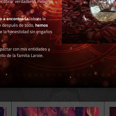
der obrar verdaderos milagros
o a encontrarla
, ahora le
e después de todo,
hemos
de la honestidad sin engaños
 pactar con mis entidades y
llo de la familia Laroie.