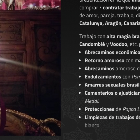
comprar /
contratar trabaj
de amor, pareja, trabajo, 
Catalunya, Aragón, Canaria
Trabajo con
alta magia bra
Candomblé
y
Voodoo
, etc.
Abrecaminos económic
Retorno amoroso
con ma
Abrecaminos
amoroso 
Endulzamientos
con
Pom
Amarres sexuales brasil
Cementerios o ajusticia
Meddi.
Protecciones
de
Pappa L
Limpiezas de trabajos d
blanco.