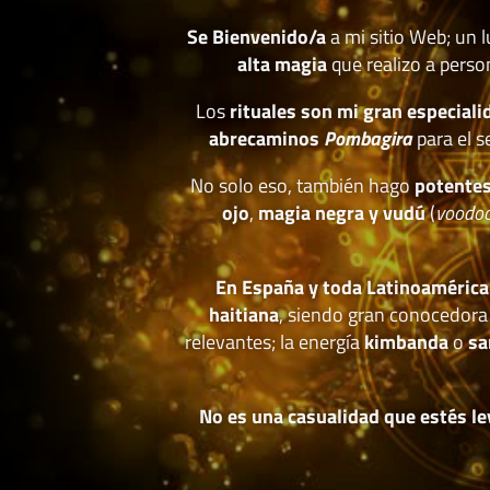
Se Bienvenido/a
a mi sitio Web; un 
alta magia
que realizo a perso
Los
rituales son mi gran especiali
abrecaminos
Pombagira
para el s
No solo eso, también hago
potentes
ojo
,
magia negra y vudú
(
voodo
En España y toda Latinoamérica
haitiana
, siendo gran conocedora
relevantes; la energía
kimbanda
o
sa
No es una casualidad que estés le