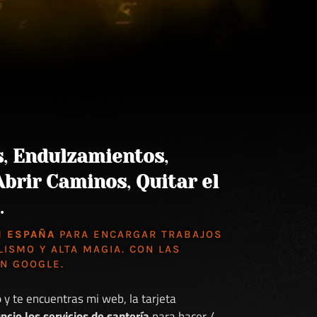
s
,
Endulzamientos
,
Abrir Caminos
,
Quitar el
.
N ESPAÑA
PARA ENCARGAR TRABAJOS
LISMO Y ALTA MAGIA. CON LAS
EN GOOGLE
.
o
y te encuentras mi web, la tarjeta
ncio los servicios de santería
para hacer /