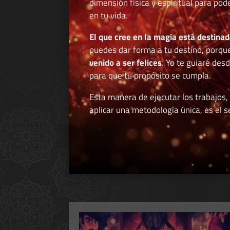
dimensión física y espiritual para po
en tu vida.
El que cree en la magia está destinad
puedes dar forma a tu destino, porqu
venido a ser felices
. Yo te guiaré des
para que tu propósito se cumpla.
Esta manera de ejecutar los trabajos,
aplicar una metodología única, es el se