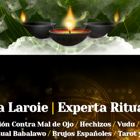
a Laroie
|
Experta Ritu
ión Contra Mal de Ojo
/
Hechizos
/
Vudu
/
tual Babalawo
/
Brujos Españoles
/
Tarot 