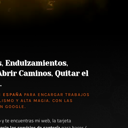
s
,
Endulzamientos
,
Abrir Caminos
,
Quitar el
.
N ESPAÑA
PARA ENCARGAR TRABAJOS
LISMO Y ALTA MAGIA. CON LAS
EN GOOGLE
.
o
y te encuentras mi web, la tarjeta
ncio los servicios de santería
para hacer /