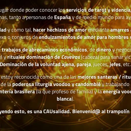
lugar donde poder conocer los
servicios de tarot y videncia
nas, tanto a personas de
España
y de medio mundo para ay
dad
y como tal,
hacer hechizos de amor
mediante
amarres
exo o conjuros de
endulzamientos de amor para hombres 
 trabajos de abrecaminos económicos
, de
dinero
y negoci
o
) y
rituales dominación de
Caveiras
(cabeza) para sanar vic
Dominación de la voluntad ajena, pareja
, jueces,
jefes
, etc
estoy reconocida como una de las
mejores santeras / ritu
 de la
poderosa liturgia voodoo y candomblé
y trabajando 
ntería brasilera
(la que profeso de familia) y la
energía voo
blanca
).
yendo esto, es una CAUsalidad. Bienvenid@ al trampolín de