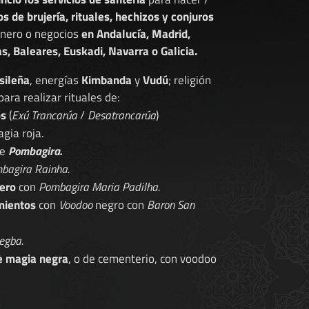
os de brujería, rituales, hechizos y conjuros
dinero o negocios
en Andalucía, Madrid,
s, Baleares, Euskadi, Navarra o Galicia.
sileña
, energías
Kimbanda
y
Vudú
; religión
 para realizar rituales de:
os
(
Exú Trancarúa
/
Desatrancarúa
)
gia roja.
de
Pombagira.
bagira Rainha.
ero
con
Pombagira Maria Padilha.
mientos
con
Voodoo
negro con
Baron San
egba.
e magia negra
, o de cementerio, con voodoo