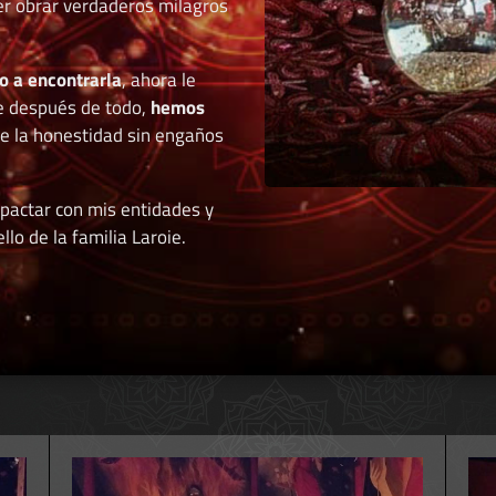
der obrar verdaderos milagros
o a encontrarla
, ahora le
e después de todo,
hemos
de la honestidad sin engaños
 pactar con mis entidades y
llo de la familia Laroie.