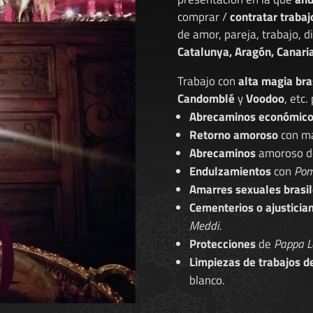
comprar /
contratar trabaj
de amor, pareja, trabajo, 
Catalunya, Aragón, Canaria
Trabajo con
alta magia bra
Candomblé
y
Voodoo
, etc.
Abrecaminos económic
Retorno amoroso
con ma
Abrecaminos
amoroso 
Endulzamientos
con
Pom
Amarres sexuales brasil
Cementerios o ajusticia
Meddi.
Protecciones
de
Pappa L
Limpiezas de trabajos d
blanco.