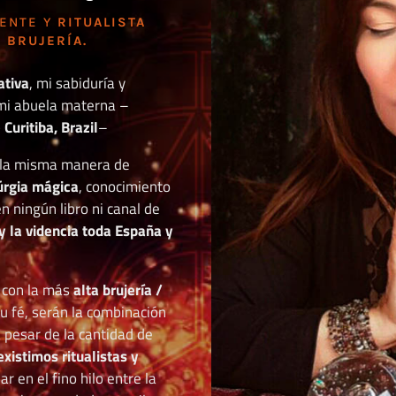
DENTE Y
RITUALISTA
 BRUJERÍA.
ativa
, mi sabiduría y
mi abuela materna –
Curitiba, Brazil
–
o la misma manera de
túrgia mágica
, conocimiento
n ningún libro ni canal de
y la videncia toda España y
r con la más
alta brujería /
tu fé, serán la combinación
a pesar de la cantidad de
existimos ritualistas y
 en el fino hilo entre la