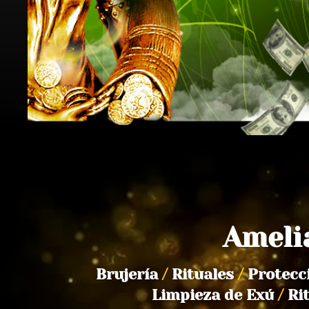
Ameli
Brujería
/
Rituales
/
Protecc
Limpieza de Exú
/
Ri