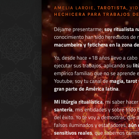
AMELIA LAROIE,
TAROTISTA
, VI
HECHICERA PARA TRABAJOS DE
Déjame presentarme;
soy ritualista n
conocimiento han sido heredados de 
macumbeira y fetichera en la zona de 
Yo, desde hace +18 años llevo a cab
ejecutar sus trabajos, aplicando su
li
empírico familiar, que no se aprende e
Youtube; soy tu canal de
magia, tarot 
gran parte de América latina
.
Mi litúrgia ritualística
, mi saber hace
santería
, mis entidades y sobre todo 
del éxito. Yo te voy a demostrar, que 
falsos iluminados y estafadores,
aún 
sensitivos reales
, que sabemos caminar