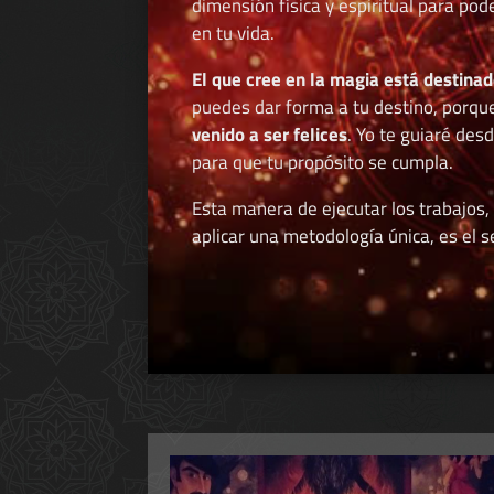
dimensión física y espiritual para po
en tu vida.
El que cree en la magia está destinad
puedes dar forma a tu destino, porqu
venido a ser felices
. Yo te guiaré des
para que tu propósito se cumpla.
Esta manera de ejecutar los trabajos,
aplicar una metodología única, es el se