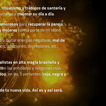
, ritualismo y trabajos de santería y
udarles a
mejorar su día a día
.
 amorosos
para
recuperar la pareja
,
y mujeres
forma parte de mi labor.
os, quitar energías negativas,
mal de
ios, adicciones, depresiones, etc.
.
alistas en alta magia brasileña y
con las entidades y religiones más
doo
, en las 3 vertientes (
roja, negra y
 tu nueva vida. Así es y así será.