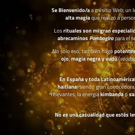
Se Bienvenido/a
a mi sitio Web; un 
alta magia
que realizo a perso
Los
rituales son mi gran especiali
abrecaminos
Pombagira
para el s
No solo eso, también hago
potentes
ojo
,
magia negra y vudú
(
voodo
En España y toda Latinoamérica
haitiana
, siendo gran conocedora
relevantes; la energía
kimbanda
o
sa
No es una casualidad que estés le