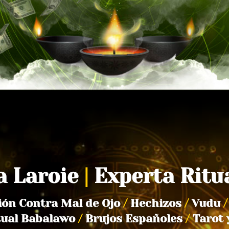
a Laroie
|
Experta Ritu
ión Contra Mal de Ojo
/
Hechizos
/
Vudu
/
tual Babalawo
/
Brujos Españoles
/
Tarot 