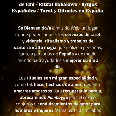
de Exú
/
Ritual Babalawo
/
Brujos
Españoles
/
Tarot y Rituales en España.
Se Bienvenido/a
a mi sitio Web; un lugar
donde poder conocer los
servicios de tarot
y videncia, ritualismo y trabajos de
santería y alta magia
que realizo a personas,
tanto a personas de
España
y de medio
mundo para ayudarles a
mejorar su día a
día
.
Los
rituales son mi gran especialidad
y
como tal,
hacer hechizos de amor
mediante
amarres amorosos
para
recuperar la pareja
,
abrecaminos
Pombagira
para el sexo o
conjuros de
endulzamientos de amor para
hombres y mujeres
forma parte de mi labor.