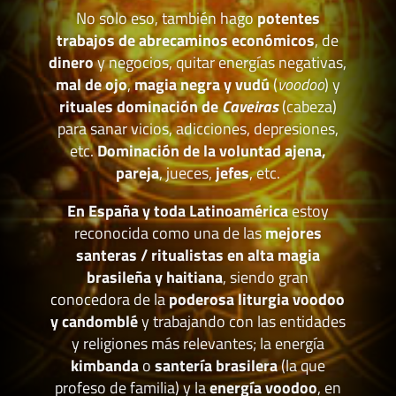
No solo eso, también hago
potentes
trabajos de abrecaminos económicos
, de
dinero
y negocios, quitar energías negativas,
mal de ojo
,
magia negra y vudú
(
voodoo
) y
rituales dominación de
Caveiras
(cabeza)
para sanar vicios, adicciones, depresiones,
etc.
Dominación de la voluntad ajena,
pareja
, jueces,
jefes
, etc.
En España y toda Latinoamérica
estoy
reconocida como una de las
mejores
santeras / ritualistas en alta magia
brasileña y haitiana
, siendo gran
conocedora de la
poderosa liturgia voodoo
y candomblé
y trabajando con las entidades
y religiones más relevantes; la energía
kimbanda
o
santería brasilera
(la que
profeso de familia) y la
energía voodoo
, en