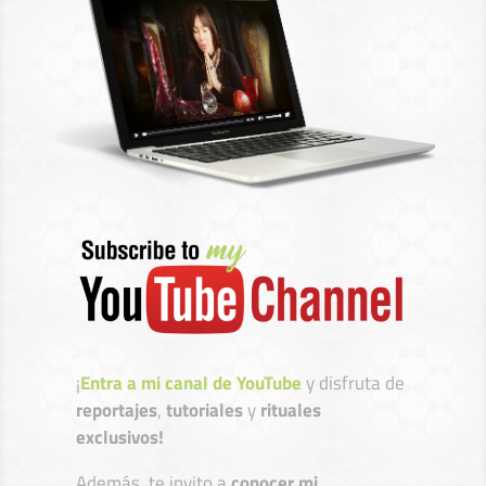
¡
Entra a mi canal de YouTube
y disfruta de
reportajes
,
tutoriales
y
rituales
exclusivos!
Además, te invito a
conocer mi