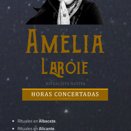
Rituales en
Albacete
.
Rituales en
Alicante
.