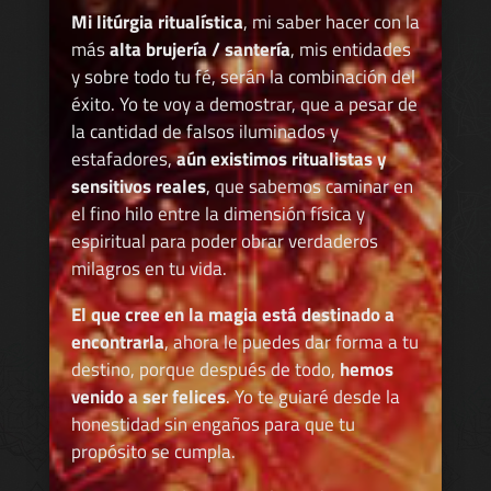
Mi litúrgia ritualística
, mi saber hacer con la
más
alta brujería / santería
, mis entidades
y sobre todo tu fé, serán la combinación del
éxito. Yo te voy a demostrar, que a pesar de
la cantidad de falsos iluminados y
estafadores,
aún existimos ritualistas y
sensitivos reales
, que sabemos caminar en
el fino hilo entre la dimensión física y
espiritual para poder obrar verdaderos
milagros en tu vida.
El que cree en la magia está destinado a
encontrarla
, ahora le puedes dar forma a tu
destino, porque después de todo,
hemos
venido a ser felices
. Yo te guiaré desde la
honestidad sin engaños para que tu
propósito se cumpla.