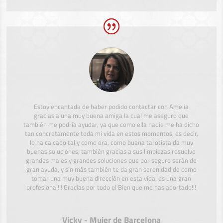
Estoy encantada de haber podido contactar con Amelia
gracias a una muy buena amiga la cual me aseguro que
también me podría ayudar, ya que como ella nadie me ha dicho
tan concretamente toda mi vida en estos momentos, es decir,
lo ha calcado tal y como era, como buena tarotista da muy
buenas soluciones, también gracias a sus limpiezas resuelve
grandes males y grandes soluciones que por seguro serán de
gran ayuda, y sin más también te da gran serenidad de como
tomar una muy buena dirección en esta vida, es una gran
profesional!!! Gracias por todo el Bien que me has aportado!!!
Vicky - Mujer de Barcelona