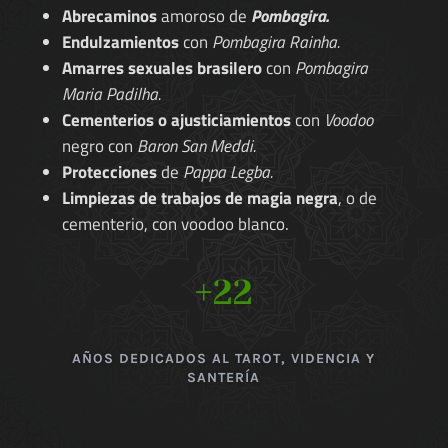
Abrecaminos
amoroso de
Pombagira.
Endulzamientos
con
Pombagira Rainha.
Amarres sexuales brasilero
con
Pombagira
Maria Padilha.
Cementerios o ajusticiamientos
con
Voodoo
negro con
Baron San Meddi.
Protecciones
de
Pappa Legba.
Limpiezas de trabajos de magia negra
, o de
cementerio, con voodoo blanco.
+22
AÑOS DEDICADOS AL TAROT, VIDENCIA Y
SANTERÍA