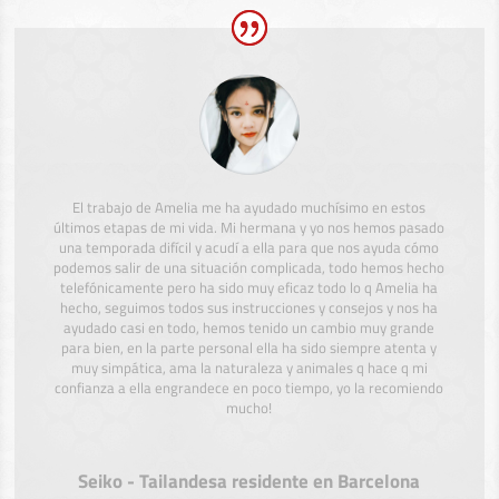
El trabajo de Amelia me ha ayudado muchísimo en estos
últimos etapas de mi vida. Mi hermana y yo nos hemos pasado
una temporada difícil y acudí a ella para que nos ayuda cómo
podemos salir de una situación complicada, todo hemos hecho
telefónicamente pero ha sido muy eficaz todo lo q Amelia ha
hecho, seguimos todos sus instrucciones y consejos y nos ha
ayudado casi en todo, hemos tenido un cambio muy grande
para bien, en la parte personal ella ha sido siempre atenta y
muy simpática, ama la naturaleza y animales q hace q mi
confianza a ella engrandece en poco tiempo, yo la recomiendo
mucho!
Seiko - Tailandesa residente en Barcelona