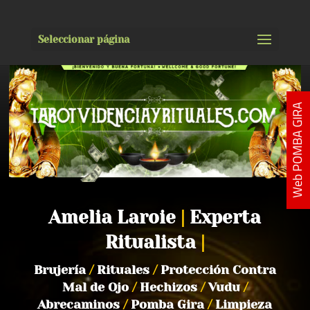
Seleccionar página
Web POMBA GIRA
Amelia Laroie
|
Experta
Ritualista
|
Brujería
/
Rituales
/
Protección Contra
Mal de Ojo
/
Hechizos
/
Vudu
/
Abrecaminos
/
Pomba Gira
/
Limpieza