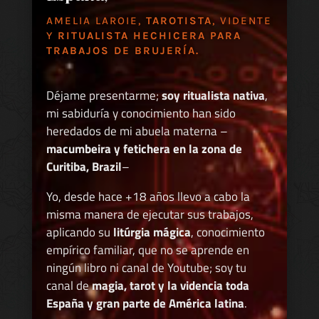
AMELIA LAROIE,
TAROTISTA
, VIDENTE
Y
RITUALISTA HECHICERA PARA
TRABAJOS DE BRUJERÍA.
Déjame presentarme;
soy ritualista nativa
,
mi sabiduría y conocimiento han sido
heredados de mi abuela materna –
macumbeira y fetichera en la zona de
Curitiba, Brazil
–
Yo, desde hace +18 años llevo a cabo la
misma manera de ejecutar sus trabajos,
aplicando su
litúrgia mágica
, conocimiento
empírico familiar, que no se aprende en
ningún libro ni canal de Youtube; soy tu
canal de
magia, tarot y la videncia toda
España y gran parte de América latina
.