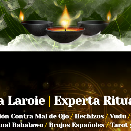
a Laroie
|
Experta Ritu
ión Contra Mal de Ojo
/
Hechizos
/
Vudu
/
tual Babalawo
/
Brujos Españoles
/
Tarot 