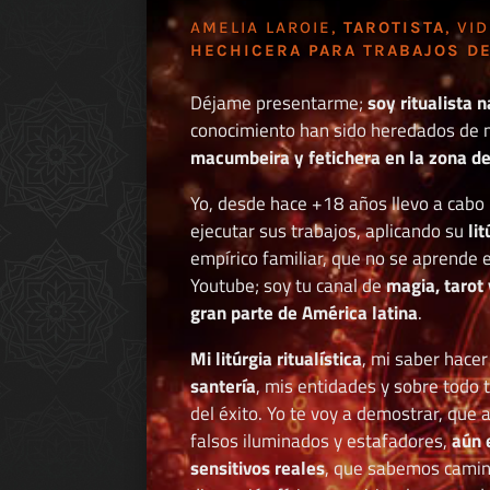
AMELIA LAROIE,
TAROTISTA
, VI
HECHICERA PARA TRABAJOS DE
Déjame presentarme;
soy ritualista n
conocimiento han sido heredados de 
macumbeira y fetichera en la zona de 
Yo, desde hace +18 años llevo a cab
ejecutar sus trabajos, aplicando su
li
empírico familiar, que no se aprende e
Youtube; soy tu canal de
magia, tarot 
gran parte de América latina
.
Mi litúrgia ritualística
, mi saber hace
santería
, mis entidades y sobre todo 
del éxito. Yo te voy a demostrar, que 
falsos iluminados y estafadores,
aún 
sensitivos reales
, que sabemos caminar