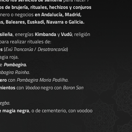
os de brujería, rituales, hechizos y conjuros
dinero o negocios
en Andalucía, Madrid,
s, Baleares, Euskadi, Navarra o Galicia.
sileña
, energías
Kimbanda
y
Vudú
; religión
 para realizar rituales de:
os
(
Exú Trancarúa
/
Desatrancarúa
)
gia roja.
de
Pombagira.
bagira Rainha.
ero
con
Pombagira Maria Padilha.
mientos
con
Voodoo
negro con
Baron San
egba.
e magia negra
, o de cementerio, con voodoo