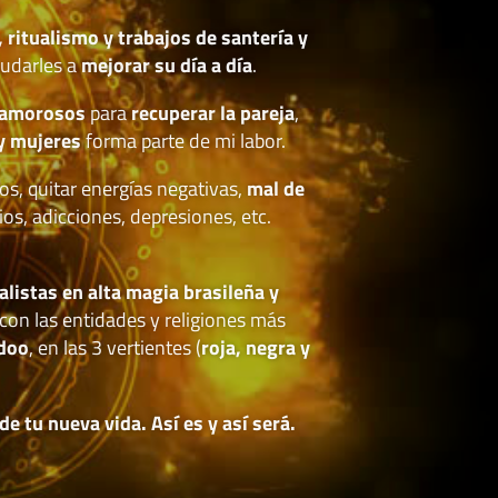
, ritualismo y trabajos de santería y
udarles a
mejorar su día a día
.
 amorosos
para
recuperar la pareja
,
y mujeres
forma parte de mi labor.
os, quitar energías negativas,
mal de
ios, adicciones, depresiones, etc.
.
alistas en alta magia brasileña y
con las entidades y religiones más
doo
, en las 3 vertientes (
roja, negra y
 tu nueva vida. Así es y así será.