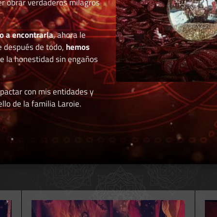
der obrar verdaderos milagros
o a encontrarla
, ahora le
e después de todo,
hemos
de la honestidad sin engaños
 pactar con mis entidades y
llo de la familia Laroie.