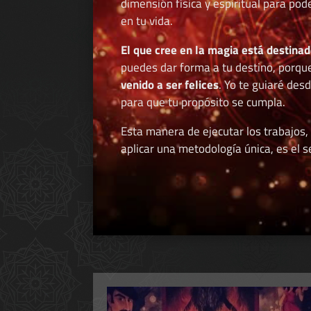
dimensión física y espiritual para po
en tu vida.
El que cree en la magia está destinad
puedes dar forma a tu destino, porqu
venido a ser felices
. Yo te guiaré des
para que tu propósito se cumpla.
Esta manera de ejecutar los trabajos,
aplicar una metodología única, es el se