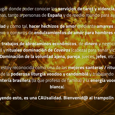
lugar donde poder conocer los
servicios de tarot y videncia
nas, tanto a personas de
España
y de medio mundo para ay
dad
y como tal,
hacer hechizos de amor
mediante
amarres
exo o conjuros de
endulzamientos de amor para hombres 
 trabajos de abrecaminos económicos
, de
dinero
y negoci
o
) y
rituales dominación de
Caveiras
(cabeza) para sanar vic
Dominación de la voluntad ajena, pareja
, jueces,
jefes
, etc
estoy reconocida como una de las
mejores santeras / ritu
 de la
poderosa liturgia voodoo y candomblé
y trabajando 
ntería brasilera
(la que profeso de familia) y la
energía voo
blanca
).
yendo esto, es una CAUsalidad. Bienvenid@ al trampolín de