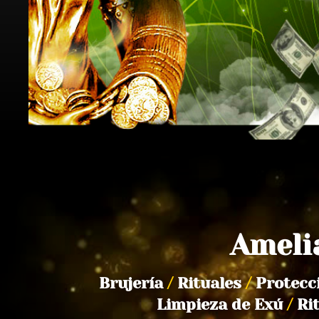
Ameli
Brujería
/
Rituales
/
Protecc
Limpieza de Exú
/
Ri