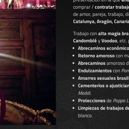
comprar /
contratar trabaj
de amor, pareja, trabajo, 
Catalunya, Aragón, Canaria
Trabajo con
alta magia bra
Candomblé
y
Voodoo
, etc.
Abrecaminos económic
Retorno amoroso
con ma
Abrecaminos
amoroso 
Endulzamientos
con
Pom
Amarres sexuales brasil
Cementerios o ajusticia
Meddi.
Protecciones
de
Pappa L
Limpiezas de trabajos d
blanco.