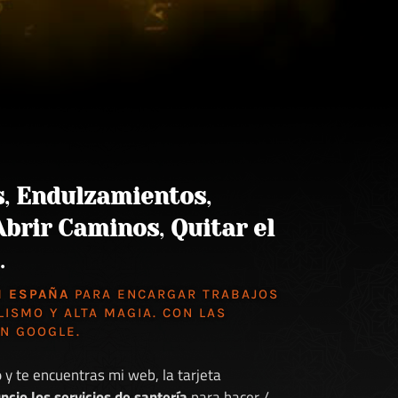
s
,
Endulzamientos
,
Abrir Caminos
,
Quitar el
.
N ESPAÑA
PARA ENCARGAR TRABAJOS
LISMO Y ALTA MAGIA. CON LAS
EN GOOGLE
.
o
y te encuentras mi web, la tarjeta
ncio los servicios de santería
para hacer /