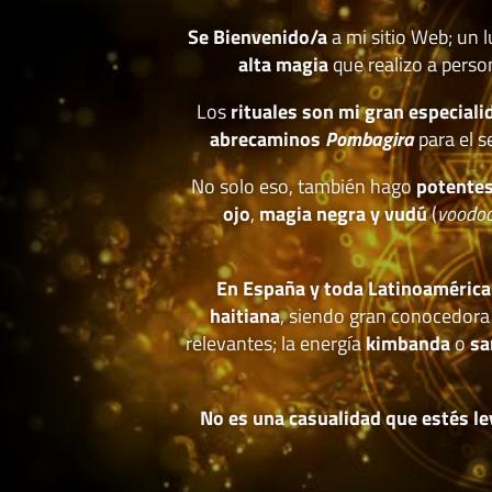
Se Bienvenido/a
a mi sitio Web; un 
alta magia
que realizo a perso
Los
rituales son mi gran especiali
abrecaminos
Pombagira
para el s
No solo eso, también hago
potentes
ojo
,
magia negra y vudú
(
voodo
En España y toda Latinoamérica
haitiana
, siendo gran conocedora
relevantes; la energía
kimbanda
o
sa
No es una casualidad que estés le