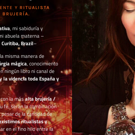
DENTE Y
RITUALISTA
 BRUJERÍA.
ativa
, mi sabiduría y
mi abuela materna –
Curitiba, Brazil
–
o la misma manera de
túrgia mágica
, conocimiento
n ningún libro ni canal de
y la videncia toda España y
r con la más
alta brujería /
tu fé, serán la combinación
a pesar de la cantidad de
existimos ritualistas y
 en el fino hilo entre la