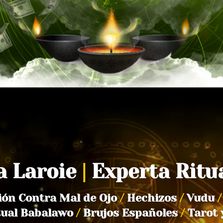
a Laroie
|
Experta Ritu
ión Contra Mal de Ojo
/
Hechizos
/
Vudu
/
tual Babalawo
/
Brujos Españoles
/
Tarot 