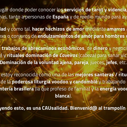
lugar donde poder conocer los
servicios de tarot y videncia
nas, tanto a personas de
España
y de medio mundo para ay
dad
y como tal,
hacer hechizos de amor
mediante
amarres
exo o conjuros de
endulzamientos de amor para hombres 
 trabajos de abrecaminos económicos
, de
dinero
y negoci
o
) y
rituales dominación de
Caveiras
(cabeza) para sanar vic
Dominación de la voluntad ajena, pareja
, jueces,
jefes
, etc
estoy reconocida como una de las
mejores santeras / ritu
 de la
poderosa liturgia voodoo y candomblé
y trabajando 
ntería brasilera
(la que profeso de familia) y la
energía voo
blanca
).
yendo esto, es una CAUsalidad. Bienvenid@ al trampolín de