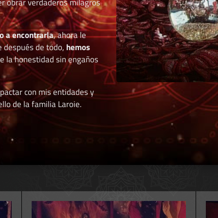
der obrar verdaderos milagros
o a encontrarla
, ahora le
e después de todo,
hemos
de la honestidad sin engaños
 pactar con mis entidades y
llo de la familia Laroie.