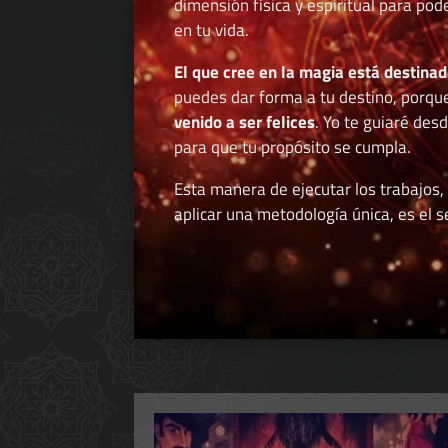
dimensión física y espiritual para po
en tu vida.
El que cree en la magia está destinad
puedes dar forma a tu destino, porqu
venido a ser felices
. Yo te guiaré des
para que tu propósito se cumpla.
Esta manera de ejecutar los trabajos,
aplicar una metodología única, es el se