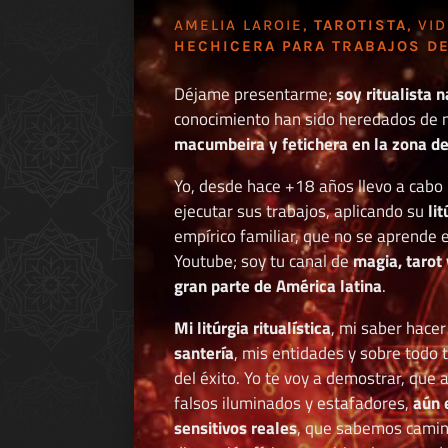
AMELIA LAROIE,
TAROTISTA
, VI
HECHICERA PARA TRABAJOS DE
Déjame presentarme;
soy ritualista n
conocimiento han sido heredados de 
macumbeira y fetichera en la zona de 
Yo, desde hace +18 años llevo a cab
ejecutar sus trabajos, aplicando su
li
empírico familiar, que no se aprende e
Youtube; soy tu canal de
magia, tarot 
gran parte de América latina
.
Mi litúrgia ritualística
, mi saber hace
santería
, mis entidades y sobre todo 
del éxito. Yo te voy a demostrar, que 
falsos iluminados y estafadores,
aún 
sensitivos reales
, que sabemos caminar