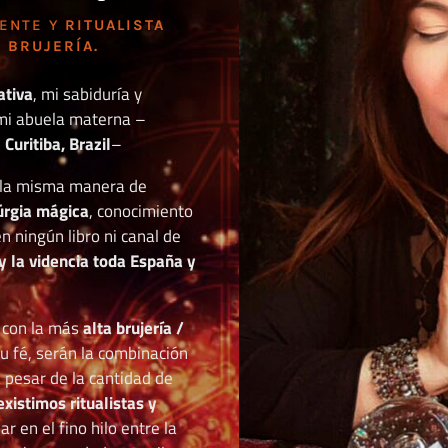
DENTE Y
RITUALISTA
 BRUJERÍA.
ativa
, mi sabiduría y
mi abuela materna –
Curitiba, Brazil
–
o la misma manera de
túrgia mágica
, conocimiento
n ningún libro ni canal de
y la videncia toda España y
r con la más
alta brujería /
tu fé, serán la combinación
a pesar de la cantidad de
existimos ritualistas y
 en el fino hilo entre la