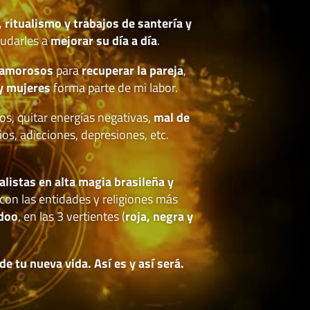
, ritualismo y trabajos de santería y
udarles a
mejorar su día a día
.
 amorosos
para
recuperar la pareja
,
y mujeres
forma parte de mi labor.
os, quitar energías negativas,
mal de
ios, adicciones, depresiones, etc.
.
alistas en alta magia brasileña y
con las entidades y religiones más
doo
, en las 3 vertientes (
roja, negra y
 tu nueva vida. Así es y así será.