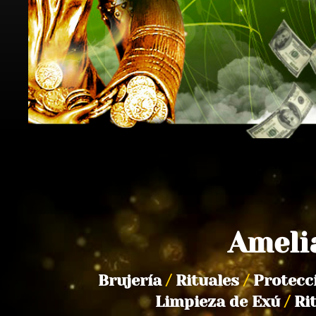
Ameli
Brujería
/
Rituales
/
Protecc
Limpieza de Exú
/
Ri