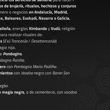
os de brujería, rituales, hechizos y conjuros
dinero o negocios
en Andalucía, Madrid,
s, Baleares, Euskadi, Navarra o Galicia.
sileña
, energías
Kimbanda
y
Vudú
; religión
 para realizar rituales de:
os
(
Exú Trancarúa
/
Desatrancarúa
)
gia roja.
de
Pombagira.
bagira Rainha.
ero
con
Pombagira Maria Padilha.
mientos
con
Voodoo
negro con
Baron San
egba.
e magia negra
, o de cementerio, con voodoo