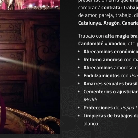
comprar /
contratar trabaj
de amor, pareja, trabajo, 
Catalunya, Aragón, Canaria
Trabajo con
alta magia bra
Candomblé
y
Voodoo
, etc.
Abrecaminos económic
Retorno amoroso
con ma
Abrecaminos
amoroso 
Endulzamientos
con
Pom
Amarres sexuales brasil
Cementerios o ajusticia
Meddi.
Protecciones
de
Pappa L
Limpiezas de trabajos d
blanco.