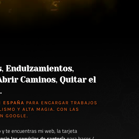
s
,
Endulzamientos
,
Abrir Caminos
,
Quitar el
.
N ESPAÑA
PARA ENCARGAR TRABAJOS
LISMO Y ALTA MAGIA. CON LAS
EN GOOGLE
.
o
y te encuentras mi web, la tarjeta
ncio los servicios de santería
para hacer /