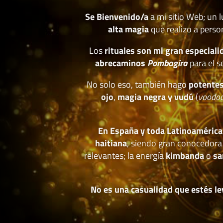
Se Bienvenido/a
a mi sitio Web; un 
alta magia
que realizo a perso
Los
rituales son mi gran especiali
abrecaminos
Pombagira
para el s
No solo eso, también hago
potentes
ojo
,
magia negra y vudú
(
voodo
En España y toda Latinoamérica
haitiana
, siendo gran conocedora
relevantes; la energía
kimbanda
o
sa
No es una casualidad que estés le