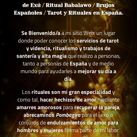
de Exú
/
Ritual Babalawo
/
Brujos
Españoles
/
Tarot y Rituales en España.
Se Bienvenido/a
a mi sitio Web; un lugar
donde poder conocer los
servicios de tarot
y videncia, ritualismo y trabajos de
santería y alta magia
que realizo a personas,
tanto a personas de
España
y de medio
mundo para ayudarles a
mejorar su día a
día
.
Los
rituales son mi gran especialidad
y
como tal,
hacer hechizos de amor
mediante
amarres amorosos
para
recuperar la pareja
,
abrecaminos
Pombagira
para el sexo o
conjuros de
endulzamientos de amor para
hombres y mujeres
forma parte de mi labor.