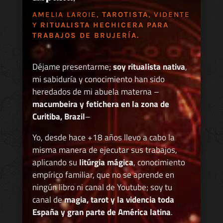
AMELIA LAROIE,
TAROTISTA
, VIDENTE
Y
RITUALISTA HECHICERA PARA
TRABAJOS DE BRUJERÍA.
Déjame presentarme;
soy ritualista nativa
,
mi sabiduría y conocimiento han sido
heredados de mi abuela materna –
macumbeira y fetichera en la zona de
Curitiba, Brazil
–
Yo, desde hace +18 años llevo a cabo la
misma manera de ejecutar sus trabajos,
aplicando su
litúrgia mágica
, conocimiento
empírico familiar, que no se aprende en
ningún libro ni canal de Youtube; soy tu
canal de
magia, tarot y la videncia toda
España y gran parte de América latina
.