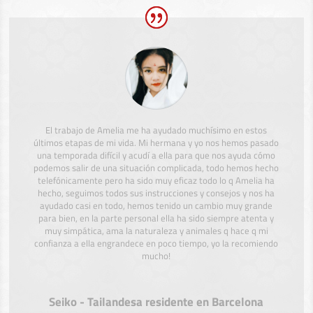
El trabajo de Amelia me ha ayudado muchísimo en estos
últimos etapas de mi vida. Mi hermana y yo nos hemos pasado
una temporada difícil y acudí a ella para que nos ayuda cómo
podemos salir de una situación complicada, todo hemos hecho
telefónicamente pero ha sido muy eficaz todo lo q Amelia ha
hecho, seguimos todos sus instrucciones y consejos y nos ha
ayudado casi en todo, hemos tenido un cambio muy grande
para bien, en la parte personal ella ha sido siempre atenta y
muy simpática, ama la naturaleza y animales q hace q mi
confianza a ella engrandece en poco tiempo, yo la recomiendo
mucho!
Seiko - Tailandesa residente en Barcelona