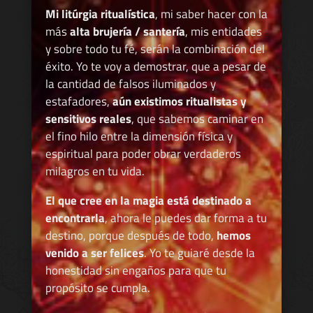
Mi litúrgia ritualística
, mi saber hacer con la
más
alta brujería / santería
, mis entidades
y sobre todo tu fé, serán la combinación del
éxito. Yo te voy a demostrar, que a pesar de
la cantidad de falsos iluminados y
estafadores,
aún existimos ritualistas y
sensitivos reales
, que sabemos caminar en
el fino hilo entre la dimensión física y
espiritual para poder obrar verdaderos
milagros en tu vida.
El que cree en la magia está destinado a
encontrarla
, ahora le puedes dar forma a tu
destino, porque después de todo,
hemos
venido a ser felices
. Yo te guiaré desde la
honestidad sin engaños para que tu
propósito se cumpla.