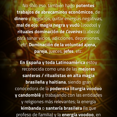
No solo eso, también hago
potentes
trabajos de abrecaminos económicos
, de
dinero
y negocios, quitar energías negativas,
mal de ojo
,
magia negra y vudú
(
voodoo
) y
rituales dominación de
Caveiras
(cabeza)
para sanar vicios, adicciones, depresiones,
etc.
Dominación de la voluntad ajena,
pareja
, jueces,
jefes
, etc.
En España y toda Latinoamérica
estoy
reconocida como una de las
mejores
santeras / ritualistas en alta magia
brasileña y haitiana
, siendo gran
conocedora de la
poderosa liturgia voodoo
y candomblé
y trabajando con las entidades
y religiones más relevantes; la energía
kimbanda
o
santería brasilera
(la que
profeso de familia) y la
energía voodoo
, en