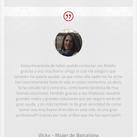
Estoy encantada de haber podido contactar con Amelia
gracias a una muy buena amiga la cual me aseguro que
también me podría ayudar, ya que como ella nadie me ha dicho
tan concretamente toda mi vida en estos momentos, es decir,
lo ha calcado tal y como era, como buena tarotista da muy
buenas soluciones, también gracias a sus limpiezas resuelve
grandes males y grandes soluciones que por seguro serán de
gran ayuda, y sin más también te da gran serenidad de como
tomar una muy buena dirección en esta vida, es una gran
profesional!!! Gracias por todo el Bien que me has aportado!!!
Vicky - Mujer de Barcelona