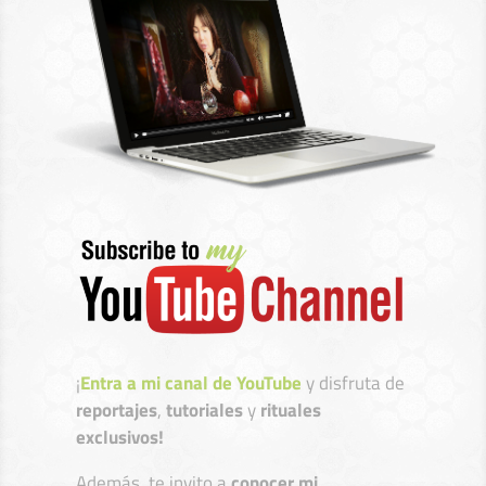
¡
Entra a mi canal de YouTube
y disfruta de
reportajes
,
tutoriales
y
rituales
exclusivos!
Además, te invito a
conocer mi