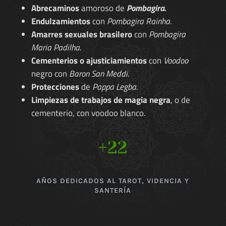
Abrecaminos
amoroso de
Pombagira.
Endulzamientos
con
Pombagira Rainha.
Amarres sexuales brasilero
con
Pombagira
Maria Padilha.
Cementerios o ajusticiamientos
con
Voodoo
negro con
Baron San Meddi.
Protecciones
de
Pappa Legba.
Limpiezas de trabajos de magia negra
, o de
cementerio, con voodoo blanco.
+22
AÑOS DEDICADOS AL TAROT, VIDENCIA Y
SANTERÍA