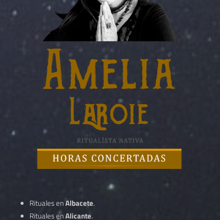
Rituales en
Albacete
.
Rituales en
Alicante
.