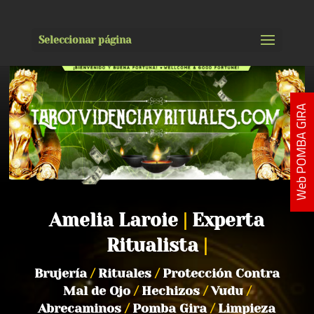
Seleccionar página
Web POMBA GIRA
Amelia Laroie
|
Experta
Ritualista
|
Brujería
/
Rituales
/
Protección Contra
Mal de Ojo
/
Hechizos
/
Vudu
/
Abrecaminos
/
Pomba Gira
/
Limpieza