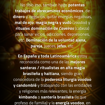
No solo eso, también hago
potentes
trabajos de abrecaminos económicos
, de
dinero
y negocios, quitar energías negativas,
mal de ojo
,
magia negra y vudú
(
voodoo
) y
rituales dominación de
Caveiras
(cabeza)
para sanar vicios, adicciones, depresiones,
etc.
Dominación de la voluntad ajena,
pareja
, jueces,
jefes
, etc.
En España y toda Latinoamérica
estoy
reconocida como una de las
mejores
santeras / ritualistas en alta magia
brasileña y haitiana
, siendo gran
conocedora de la
poderosa liturgia voodoo
y candomblé
y trabajando con las entidades
y religiones más relevantes; la energía
kimbanda
o
santería brasilera
(la que
profeso de familia) y la
energía voodoo
, en