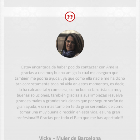
Estoy encantada de haber podido contactar con Amelia
gracias a una muy buena amiga la cual me aseguro que
también me podría ayudar, ya que como ella nadie me ha dicho
tan concretamente toda mi vida en estos momentos, es decir,
lo ha calcado tal y como era, como buena tarotista da muy
buenas soluciones, también gracias a sus limpiezas resuelve
grandes males y grandes soluciones que por seguro serán de
gran ayuda, y sin más también te da gran serenidad de como
tomar una muy buena dirección en esta vida, es una gran
profesional!!! Gracias por todo el Bien que me has aportado!!!
Vicky - Mujer de Barcelona