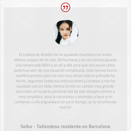
El trabajo de Amelia me ha ayudado muchísimo en estos
últimos etapas de mi vida. Mi hermana y yo nos hemos pasado
una temporada difícil y acudí a ella para que nos ayuda cómo
podemos salir de una situación complicada, todo hemos hecho
telefónicamente pero ha sido muy eficaz todo lo q Amelia ha
hecho, seguimos todos sus instrucciones y consejos y nos ha
ayudado casi en todo, hemos tenido un cambio muy grande
para bien, en la parte personal ella ha sido siempre atenta y
muy simpática, ama la naturaleza y animales q hace q mi
confianza a ella engrandece en poco tiempo, yo la recomiendo
mucho!
Seiko - Tailandesa residente en Barcelona