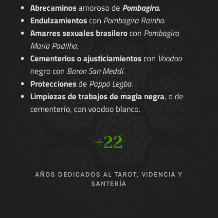
Abrecaminos
amoroso de
Pombagira.
Endulzamientos
con
Pombagira Rainha.
Amarres sexuales brasilero
con
Pombagira
Maria Padilha.
Cementerios o ajusticiamientos
con
Voodoo
negro con
Baron San Meddi.
Protecciones
de
Pappa Legba.
Limpiezas de trabajos de magia negra
, o de
cementerio, con voodoo blanco.
+22
AÑOS DEDICADOS AL TAROT, VIDENCIA Y
SANTERÍA