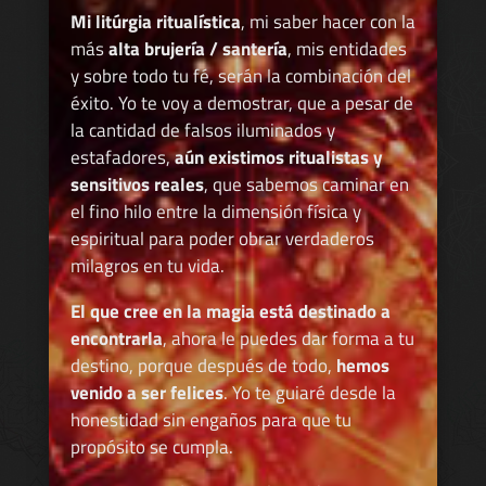
Mi litúrgia ritualística
, mi saber hacer con la
más
alta brujería / santería
, mis entidades
y sobre todo tu fé, serán la combinación del
éxito. Yo te voy a demostrar, que a pesar de
la cantidad de falsos iluminados y
estafadores,
aún existimos ritualistas y
sensitivos reales
, que sabemos caminar en
el fino hilo entre la dimensión física y
espiritual para poder obrar verdaderos
milagros en tu vida.
El que cree en la magia está destinado a
encontrarla
, ahora le puedes dar forma a tu
destino, porque después de todo,
hemos
venido a ser felices
. Yo te guiaré desde la
honestidad sin engaños para que tu
propósito se cumpla.