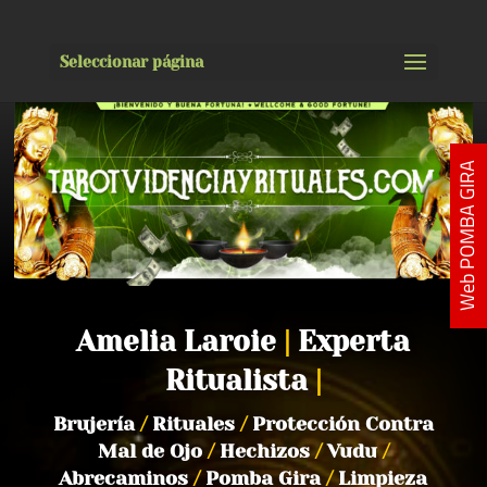
Seleccionar página
Web POMBA GIRA
Amelia Laroie
|
Experta
Ritualista
|
Brujería
/
Rituales
/
Protección Contra
Mal de Ojo
/
Hechizos
/
Vudu
/
Abrecaminos
/
Pomba Gira
/
Limpieza