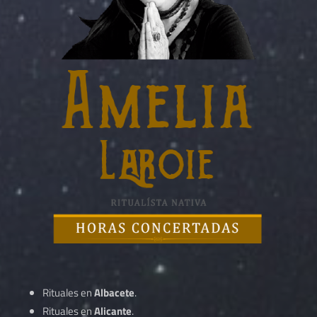
Rituales en
Albacete
.
Rituales en
Alicante
.