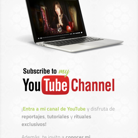
¡
Entra a mi canal de YouTube
y disfruta de
reportajes
,
tutoriales
y
rituales
exclusivos!
Además, te invito a
conocer mi