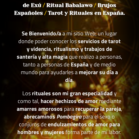
de Exú
/
Ritual Babalawo
/
Brujos
Españoles
/
Tarot y Rituales en España.
Se Bienvenido/a
a mi sitio Web; un lugar
donde poder conocer los
servicios de tarot
y videncia, ritualismo y trabajos de
santería y alta magia
que realizo a personas,
tanto a personas de
España
y de medio
mundo para ayudarles a
mejorar su día a
día
.
Los
rituales son mi gran especialidad
y
como tal,
hacer hechizos de amor
mediante
amarres amorosos
para
recuperar la pareja
,
abrecaminos
Pombagira
para el sexo o
conjuros de
endulzamientos de amor para
hombres y mujeres
forma parte de mi labor.