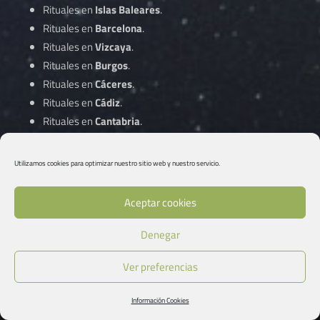
Rituales en
Islas Baleares
.
Rituales en
Barcelona
.
Rituales en
Vizcaya
.
Rituales en
Burgos
.
Rituales en
Cáceres
.
Rituales en
Cádiz
.
Rituales en
Cantabria
.
Rituales en
Castellón
.
Rituales en
Ciudad Real
.
Utilizamos cookies para optimizar nuestro sitio web y nuestro servicio.
Rituales en
Córdoba
.
Aceptar cookies
Rituales en
A Coruña
.
Denegar
Rituales en
Cuenca
.
Rituales en
Gipuzkoa
.
Ver preferencias
Rituales en
Girona
.
Rituales en
Granada
.
Información Cookies