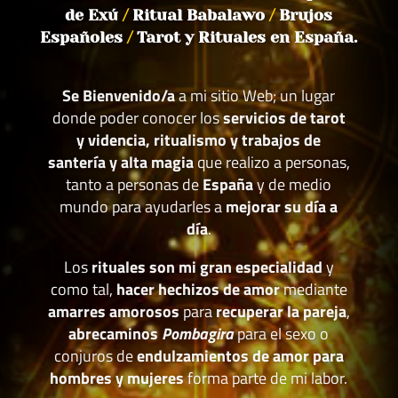
de Exú
/
Ritual Babalawo
/
Brujos
Españoles
/
Tarot y Rituales en España.
Se Bienvenido/a
a mi sitio Web; un lugar
donde poder conocer los
servicios de tarot
y videncia, ritualismo y trabajos de
santería y alta magia
que realizo a personas,
tanto a personas de
España
y de medio
mundo para ayudarles a
mejorar su día a
día
.
Los
rituales son mi gran especialidad
y
como tal,
hacer hechizos de amor
mediante
amarres amorosos
para
recuperar la pareja
,
abrecaminos
Pombagira
para el sexo o
conjuros de
endulzamientos de amor para
hombres y mujeres
forma parte de mi labor.