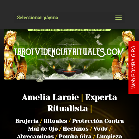
Seleccionar página
Web POMBA GIRA
Amelia Laroie
|
Experta
Ritualista
|
Brujería
/
Rituales
/
Protección Contra
Mal de Ojo
/
Hechizos
/
Vudu
/
Abrecaminos
/
Pomba Gira
/
Limpieza