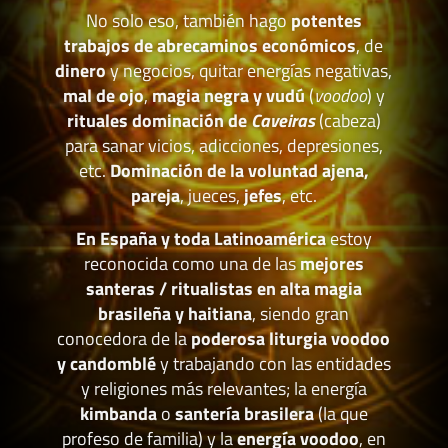
No solo eso, también hago
potentes
trabajos de abrecaminos económicos
, de
dinero
y negocios, quitar energías negativas,
mal de ojo
,
magia negra y vudú
(
voodoo
) y
rituales dominación de
Caveiras
(cabeza)
para sanar vicios, adicciones, depresiones,
etc.
Dominación de la voluntad ajena,
pareja
, jueces,
jefes
, etc.
En España y toda Latinoamérica
estoy
reconocida como una de las
mejores
santeras / ritualistas en alta magia
brasileña y haitiana
, siendo gran
conocedora de la
poderosa liturgia voodoo
y candomblé
y trabajando con las entidades
y religiones más relevantes; la energía
kimbanda
o
santería brasilera
(la que
profeso de familia) y la
energía voodoo
, en