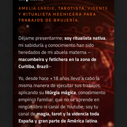
AMELIA LAROIE,
TAROTISTA
, VIDENTE
Y
RITUALISTA HECHICERA PARA
TRABAJOS DE BRUJERÍA.
Déjame presentarme;
soy ritualista nativa
,
mi sabiduría y conocimiento han sido
heredados de mi abuela materna –
macumbeira y fetichera en la zona de
Curitiba, Brazil
–
Yo, desde hace +18 años llevo a cabo la
misma manera de ejecutar sus trabajos,
aplicando su
litúrgia mágica
, conocimiento
empírico familiar, que no se aprende en
ningún libro ni canal de Youtube; soy tu
canal de
magia, tarot y la videncia toda
España y gran parte de América latina
.