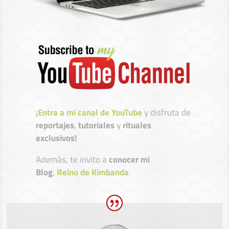
¡
Entra a mi canal de YouTube
y disfruta de
reportajes
,
tutoriales
y
rituales
exclusivos!
Además, te invito a
conocer mi
Blog
,
Reino de Kimbanda