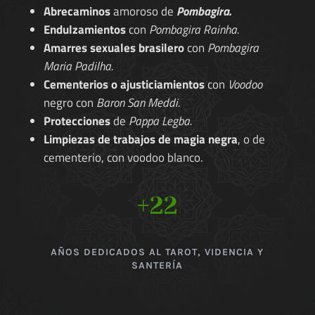
Abrecaminos
amoroso de
Pombagira.
Endulzamientos
con
Pombagira Rainha.
Amarres sexuales brasilero
con
Pombagira
Maria Padilha.
Cementerios o ajusticiamientos
con
Voodoo
negro con
Baron San Meddi.
Protecciones
de
Pappa Legba.
Limpiezas de trabajos de magia negra
, o de
cementerio, con voodoo blanco.
+22
AÑOS DEDICADOS AL TAROT, VIDENCIA Y
SANTERÍA