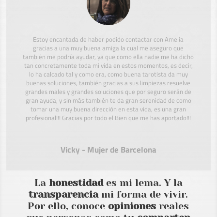
Estoy encantada de haber podido contactar con Amelia
gracias a una muy buena amiga la cual me aseguro que
también me podría ayudar, ya que como ella nadie me ha dicho
tan concretamente toda mi vida en estos momentos, es decir,
lo ha calcado tal y como era, como buena tarotista da muy
buenas soluciones, también gracias a sus limpiezas resuelve
grandes males y grandes soluciones que por seguro serán de
gran ayuda, y sin más también te da gran serenidad de como
tomar una muy buena dirección en esta vida, es una gran
profesional!!! Gracias por todo el Bien que me has aportado!!!
Vicky - Mujer de Barcelona
La
honestidad
es mi lema. Y la
transparencia
mi forma de vivir.
Por ello, conoce
opiniones
reales